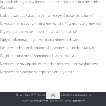
Instalacja elektryczna w domu – montaż instalacji elektrycznej tanio
Warszawa
Nadzorowanie zużycia energii – jak wpływać na swoje rachunki?
Nowoczesne maszyny elektryczne: wydajność a koszty użytkowania
Czy energia jądrowa jest bezpieczna dla środowiska?
Wpływ elektromagnetycznych pól na zdrowie człowieka
Wykorzystanie energii geotermalnej w nowoczesnych instalacjach
Czujniki elektryczne: różnorodność i zastosowania
Nowoczesne rozwiązania w dziedzinie ochrony przeciwwybuchowej
Nowoczesne systemy zabezpieczeń elektrycznych
{{site_title}} © {{year}}. Wszelkie prawa zastrzeżone
Oparte na
WordPress
. Theme by
Press Customizr
.