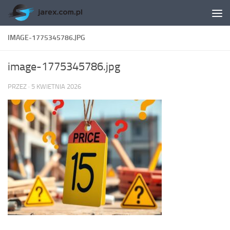
Skip to content
IMAGE-1775345786.JPG
image-1775345786.jpg
PRZEZ
·
5 KWIETNIA 2026