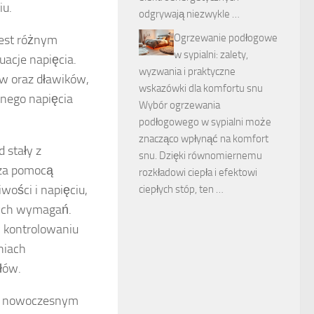
iu.
odgrywają niezwykle …
Ogrzewanie podłogowe
jest różnym
w sypialni: zalety,
uacje napięcia.
wyzwania i praktyczne
ów oraz dławików,
wskazówki dla komfortu snu
lnego napięcia
Wybór ogrzewania
podłogowego w sypialni może
znacząco wpłynąć na komfort
d stały z
snu. Dzięki równomiernemu
 za pomocą
rozkładowi ciepła i efektowi
wości i napięciu,
ciepłych stóp, ten …
nych wymagań.
w kontrolowaniu
niach
łów.
 w nowoczesnym