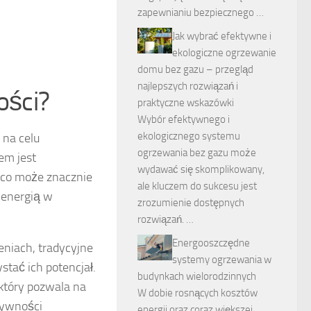
zapewnianiu bezpiecznego …
Jak wybrać efektywne i
ekologiczne ogrzewanie
domu bez gazu – przegląd
najlepszych rozwiązań i
ości?
praktyczne wskazówki
Wybór efektywnego i
ekologicznego systemu
 na celu
ogrzewania bez gazu może
em jest
wydawać się skomplikowany,
co może znacznie
ale kluczem do sukcesu jest
 energią w
zrozumienie dostępnych
rozwiązań. …
Energooszczędne
żeniach, tradycyjne
systemy ogrzewania w
tać ich potencjał.
budynkach wielorodzinnych
 który pozwala na
W dobie rosnących kosztów
tywności
energii oraz coraz większej