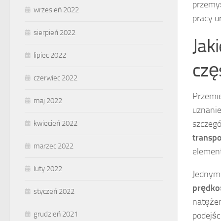
przemyś
wrzesień 2022
pracy u
sierpień 2022
Jak
lipiec 2022
czę
czerwiec 2022
Przemie
maj 2022
uznani
szczegó
kwiecień 2022
transpo
marzec 2022
element
luty 2022
Jednym 
prędkoś
styczeń 2022
natężen
grudzień 2021
podejśc