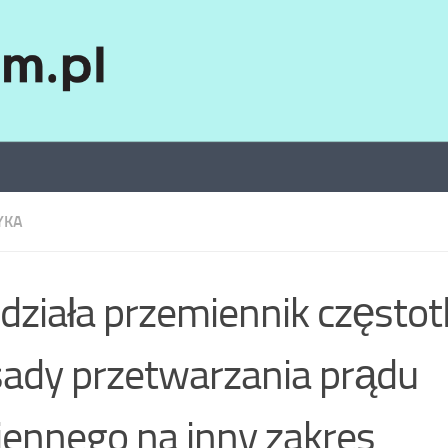
YKA
 działa przemiennik częstot
ady przetwarzania prądu
ennego na inny zakres