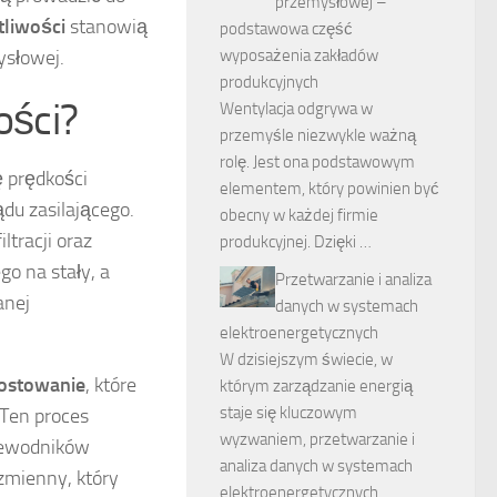
przemysłowej –
tliwości
stanowią
podstawowa część
wyposażenia zakładów
słowej.
produkcyjnych
ości?
Wentylacja odgrywa w
przemyśle niezwykle ważną
rolę. Jest ona podstawowym
ę prędkości
elementem, który powinien być
du zasilającego.
obecny w każdej firmie
ltracji oraz
produkcyjnej. Dzięki …
o na stały, a
Przetwarzanie i analiza
anej
danych w systemach
elektroenergetycznych
W dzisiejszym świecie, w
ostowanie
, które
którym zarządzanie energią
staje się kluczowym
 Ten proces
wyzwaniem, przetwarzanie i
rzewodników
analiza danych w systemach
zmienny, który
elektroenergetycznych