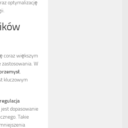
raz optymalizację
ii.
ników
się coraz większym
e zastosowania. W
przemysł
,
jest kluczowym
regulacja
e jest dopasowanie
cznego. Takie
zmniejszenia