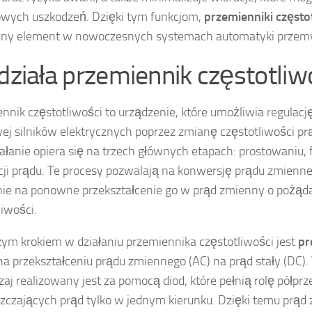
wych uszkodzeń. Dzięki tym funkcjom,
przemienniki często
dny element w nowoczesnych systemach automatyki przemy
 działa przemiennik częstotliw
nnik częstotliwości to urządzenie, które umożliwia regulacj
ej silników elektrycznych poprzez zmianę częstotliwości prą
iałanie opiera się na trzech głównych etapach: prostowaniu, fi
ji prądu. Te procesy pozwalają na konwersję prądu zmienneg
ie na ponowne przekształcenie go w prąd zmienny o pożąd
liwości.
ym krokiem w działaniu przemiennika częstotliwości jest
pr
na przekształceniu prądu zmiennego (AC) na prąd stały (DC).
aj realizowany jest za pomocą diod, które pełnią rolę półp
zczających prąd tylko w jednym kierunku. Dzięki temu prąd 