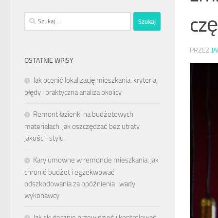
czę
Szukaj:
PRZEZ
J
OSTATNIE WPISY
Jak ocenić lokalizację mieszkania: kryteria,
błędy i praktyczna analiza okolicy
Remont łazienki na budżetowych
materiałach: jak oszczędzać bez utraty
jakości i stylu
Kary umowne w remoncie mieszkania: jak
chronić budżet i egzekwować
odszkodowania za opóźnienia i wady
wykonawcy
Jak skutecznie przewidzieć i kontrolować