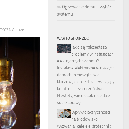
Ogrzewanie domu – wybór
systemu
STYCZNIA 2026
WARTO SPOJRZEĆ
Jakie są najczęstsze
problemy w instalacjach
elektrycznych w domu?
Instalacje elektryczne w naszych
domach to niewątpliwie
kluczowy element zapewniający
komfort i bezpieczeństwo.
Niestety, wiele osób nie zdaje
sobie sprawy …
Wpływ elektryczności
na środowisko –
wyzwania i cele elektrotechniki