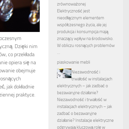
zrównoważonej
Elektryczność jest
nieodłącznym elementem
współczesnego życia, ale jej
produkcja i konsumpcja mają
owoczesnym
znaczący wpływ na środowisko.
W obliczu rosnących problemów
yczną. Dzięki nim
…
ów, co przekłada
nie opiera się na
piaskowanie mebli
sowanie obejmuje
Niezawodność i
 rosnących
trwałość w instalacjach
elektrycznych – jak zadbać o
, jak dokładnie
bezawaryjne działanie?
ziennej praktyce.
Niezawodność i trwałość w
instalacjach elektrycznych – jak
zadbać o bezawaryjne
działanie? Instalacje elektryczne
odgrywają kluczową rolę w