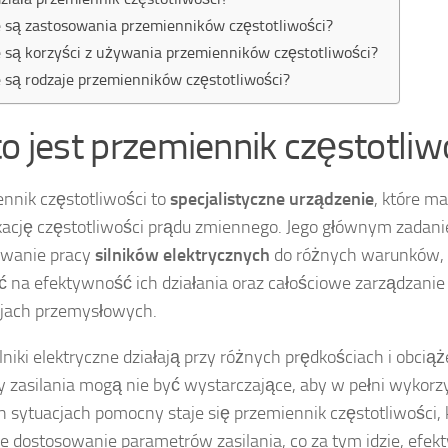
e są zastosowania przemienników częstotliwości?
e są korzyści z używania przemienników częstotliwości?
e są rodzaje przemienników częstotliwości?
to jest przemiennik częstotliw
nnik częstotliwości to
specjalistyczne urządzenie
, które ma
ację częstotliwości prądu zmiennego. Jego głównym zadani
owanie pracy
silników elektrycznych
do różnych warunków, 
 na efektywność ich działania oraz całościowe zarządzanie
cjach przemysłowych.
ilniki elektryczne działają przy różnych prędkościach i obcią
 zasilania mogą nie być wystarczające, aby w pełni wykorzys
h sytuacjach pomocny staje się przemiennik częstotliwości,
e dostosowanie parametrów zasilania, co za tym idzie, efek