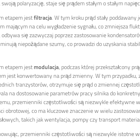
 swoją polaryzację, staje się prądem stałym o stałym napięc
ym etapem jest
filtracja
. W tym kroku prąd stały poddawany 
m mającym na celu wygładzenie sygnału, co zmniejsza flukt
ja odbywa się zazwyczaj poprzez zastosowanie kondensator
liminują niepożądane szumy, co prowadzi do uzyskania stabi
im etapem jest
modulacja
, podczas której przekształcony prą
em jest konwertowany na prąd zmienny. W tym przypadku,
dnich tranzystorów, otrzymuje się prąd o zmiennej częstotli
ala na dostosowanie parametrów pracy silnika do konkret
temu, przemienniki częstotliwości są niezwykle efektywne 
ci obrotowej, co ma kluczowe znaczenie w wielu zastosowa
łowych, takich jak wentylacja, pompy czy transport materia
wując, przemienniki częstotliwości są niezwykle istotne