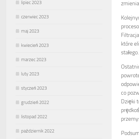
lipiec 2023
zmienia
czerwiec 2023
Kolejn
proceso
maj 2023
Filtrac
które e
kwiecień 2023
stałego.
marzec 2023
Ostatn
luty 2023
powrot
odpowie
styczeń 2023
co pozw
Dzięki 
grudzień 2022
prędkoś
listopad 2022
przemys
październik 2022
Podsumo