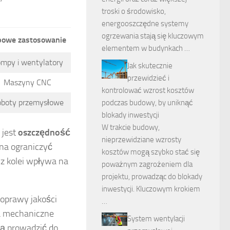
troski o środowisko,
energooszczędne systemy
ogrzewania stają się kluczowym
powe zastosowanie
elementem w budynkach …
mpy i wentylatory
Jak skutecznie
przewidzieć i
Maszyny CNC
kontrolować wzrost kosztów
boty przemysłowe
podczas budowy, by uniknąć
blokady inwestycji
W trakcie budowy,
 jest
oszczędność
nieprzewidziane wzrosty
żna ograniczyć
kosztów mogą szybko stać się
 z kolei wpływa na
poważnym zagrożeniem dla
projektu, prowadząc do blokady
inwestycji. Kluczowym krokiem
poprawy jakości
…
za mechaniczne
System wentylacji
gą prowadzić do