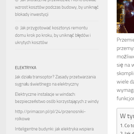
wzrost kosztów podczas budowy, by uniknąć
blokady inwestycji
Jak przygotować kosztorys remontu
domu krok po kroku, by uniknąć błędów i
Przemie
ukrytych kosztów
przemyś
możliwe
się na 
ELEKTRYKA
skompli
Jak działa transoptor? Zasady przetwarzania
wiele d
sygnału świetlnego na elektryczny
wymagań
Elektryczne instalacje w windach:
funkcjo
bezpieczeństwo osób korzystających z windy
http://primacon.pl/pl/24/przenosniki-
W ty
rolkowe
Co t
Inteligentne budynki: jak elektryka wspiera
Jak 