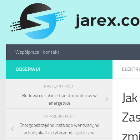
Skip to content
Współpraca i kontakt
OBSERWUJ:
ELEKTR
NASTĘPNY POST
Jak
Budowa i działanie transformatorów w
energetyce
Zas
POPRZEDNI POST
Energooszczędne instalacje wentylacyjne
zmi
w budynkach użyteczności publicznej