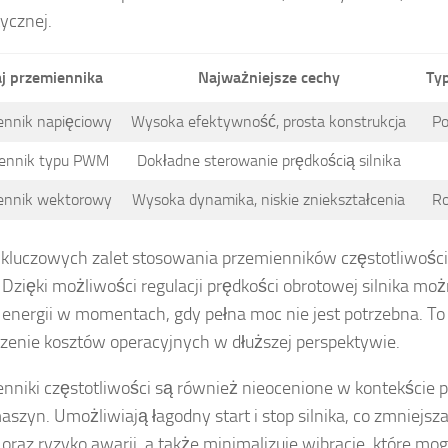
ycznej.
j przemiennika
Najważniejsze cechy
Ty
ennik napięciowy
Wysoka efektywność, prosta konstrukcja
Po
ennik typu PWM
Dokładne sterowanie prędkością silnika
ennik wektorowy
Wysoka dynamika, niskie zniekształcenia
Ro
 kluczowych zalet stosowania przemienników częstotliwości
. Dzięki możliwości regulacji prędkości obrotowej silnika mo
 energii w momentach, gdy pełna moc nie jest potrzebna. To
zenie kosztów operacyjnych w dłuższej perspektywie.
nniki częstotliwości są również nieocenione w kontekście 
aszyn. Umożliwiają łagodny start i stop silnika, co zmniejs
 oraz ryzyko awarii, a także minimalizuje wibracje, które mo