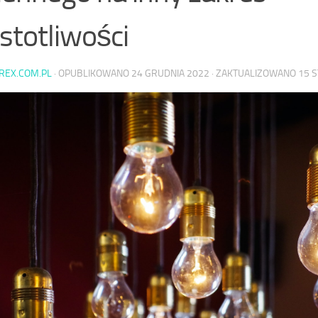
stotliwości
AREX.COM.PL
· OPUBLIKOWANO
24 GRUDNIA 2022
· ZAKTUALIZOWANO
15 