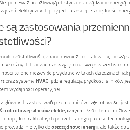
le, ponieważ umożliwiają elastyczne zarządzanie energią o
rządzeń elektrycznych przy jednoczesnej oszczędności energ
ie są zastosowania przemien
stotliwości?
nniki częstotliwości, znane również jako falowniki, cieszą 
em w różnych branżach ze względu na swoje wszechstronn
lności są one niezwykle przydatne w takich dziedzinach jak
rt
oraz systemy
HVAC
, gdzie regulacja prędkości silników 
em wydajności operacyjnej.
z głównych zastosowań przemienników częstotliwości jest
ci obrotowej silników elektrycznych
. Dzięki temu możliw
ia napędu do aktualnych potrzeb danego procesu technologi
ie prowadzi nie tylko do
oszczędności energii
, ale także do 