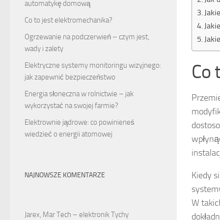
automatykę domową
Jaki
Co to jest elektromechanika?
Jaki
Ogrzewanie na podczerwień – czym jest,
Jaki
wady i zalety
Co 
Elektryczne systemy monitoringu wizyjnego:
jak zapewnić bezpieczeństwo
Energia słoneczna w rolnictwie – jak
Przemie
wykorzystać na swojej farmie?
modyfik
Elektrownie jądrowe: co powinieneś
dostos
wiedzieć o energii atomowej
wpłynąć
instala
Kiedy s
NAJNOWSZE KOMENTARZE
systemy
W takic
Jarex, Mar Tech – elektronik Tychy
dokładn