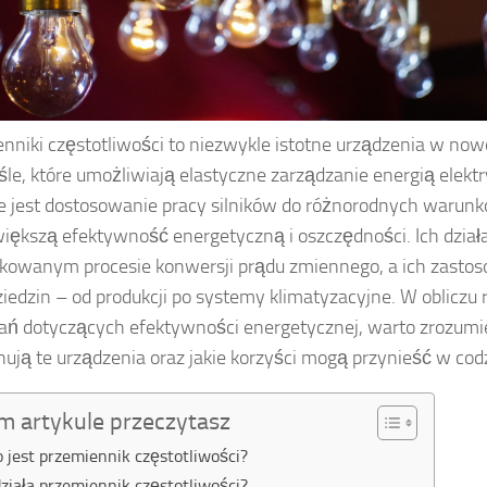
nniki częstotliwości to niezwykle istotne urządzenia w n
le, które umożliwiają elastyczne zarządzanie energią elektr
 jest dostosowanie pracy silników do różnorodnych warunk
większą efektywność energetyczną i oszczędności. Ich działa
kowanym procesie konwersji prądu zmiennego, a ich zasto
ziedzin – od produkcji po systemy klimatyzacyjne. W obliczu
 dotyczących efektywności energetycznej, warto zrozumieć
nują te urządzenia oraz jakie korzyści mogą przynieść w cod
m artykule przeczytasz
o jest przemiennik częstotliwości?
działa przemiennik częstotliwości?