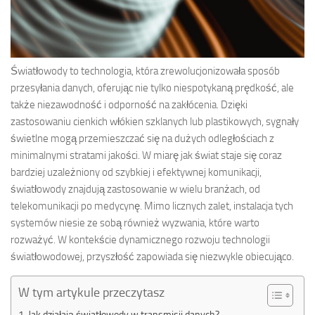
Światłowody to technologia, która zrewolucjonizowała sposób
przesyłania danych, oferując nie tylko niespotykaną prędkość, ale
także niezawodność i odporność na zakłócenia. Dzięki
zastosowaniu cienkich włókien szklanych lub plastikowych, sygnały
świetlne mogą przemieszczać się na dużych odległościach z
minimalnymi stratami jakości. W miarę jak świat staje się coraz
bardziej uzależniony od szybkiej i efektywnej komunikacji,
światłowody znajdują zastosowanie w wielu branżach, od
telekomunikacji po medycynę. Mimo licznych zalet, instalacja tych
systemów niesie ze sobą również wyzwania, które warto
rozważyć. W kontekście dynamicznego rozwoju technologii
światłowodowej, przyszłość zapowiada się niezwykle obiecująco.
W tym artykule przeczytasz
Jak działają światłowody w transmisji danych?