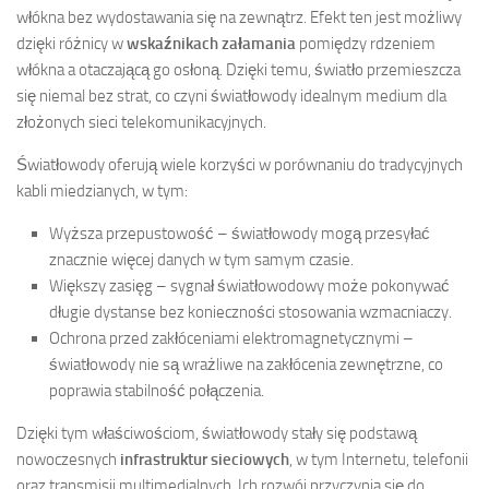
włókna bez wydostawania się na zewnątrz. Efekt ten jest możliwy
dzięki różnicy w
wskaźnikach załamania
pomiędzy rdzeniem
włókna a otaczającą go osłoną. Dzięki temu, światło przemieszcza
się niemal bez strat, co czyni światłowody idealnym medium dla
złożonych sieci telekomunikacyjnych.
Światłowody oferują wiele korzyści w porównaniu do tradycyjnych
kabli miedzianych, w tym:
Wyższa przepustowość – światłowody mogą przesyłać
znacznie więcej danych w tym samym czasie.
Większy zasięg – sygnał światłowodowy może pokonywać
długie dystanse bez konieczności stosowania wzmacniaczy.
Ochrona przed zakłóceniami elektromagnetycznymi –
światłowody nie są wrażliwe na zakłócenia zewnętrzne, co
poprawia stabilność połączenia.
Dzięki tym właściwościom, światłowody stały się podstawą
nowoczesnych
infrastruktur sieciowych
, w tym Internetu, telefonii
oraz transmisji multimedialnych. Ich rozwój przyczynia się do