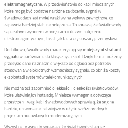
elektromagnetyczne
. W przeciwieństwie do kabli miedzianych,
które mogą być podatne na różne zakłócenia, sygnał w
światłowodach jest mniej wrażliwy na wpływy zewnętrzne, co
zapewnia bardziej stabilne połączenia. To sprawia, że światłowody
są idealnym wyborem w miejscach o dużym natężeniu
elektromagnetycznym, takich jak biura czy obszary przemysłowe.
Dodatkowo, światłowody charakteryzują się
mniejszymi stratami
sygnału
w porównaniu do klasycznych kabli. Dzięki temu, możemy
przesyłać dane na znacznie większe odległości bez potrzeby
stosowania wielokrotnych wzmacniaczy sygnału, co obniża koszty
eksploatacji systemów telekomunikacyjnych.
Nie można też zapomnieć o
lekkości i cienkości
światłowodów,
które ułatwiają ich instalację. Mniejsze wymagania dotyczące
przestrzeni i wagi kabli światłowodowych sprawiają, że są one
bardziej uniwersalne i łatwiejsze w użyciu w różnorodnych
projektach budowlanych i modernizacyjnych.
Wszystkie te aspekty sprawiają, że światłowody stają się