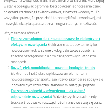
zwiększenia wydajności transmisji danych oraz
sieci 5G
, które będą
w stanie obsługiwać ogromne ilości połączeń jednocześnie dzięki
połączeniu technologii światłowodowej z bezprzewodowymi. To
wszystko sprawia, że przyszłość technologii światłowodowej jest
niezwykle ekscytująca oraz pełna nieograniczonych możliwości.
W tym temacie również:
Elektryczne solution dla firm autobusowych: ekologiczne i
efektywne rozwiązania
Elektryczne autobusy to nie tylko
nowoczesny krok w stronę ekologii, ale także sposób na
znaczną oszczędność dla firm transportowych. W obliczu
rosnących...
Rozwój elektromobilności – nowe technologie i trendy
Elektromobilność staje się kluczowym elementem
nowoczesnego transportu, a jej rozwój przynosi ze sobą wiele
innowacyjnych rozwiązań i trendów. W miarę jak pojazdy...
Energooszczędność w oświetleniu – jak wybrać
odpowiednie rozwiązania?
W dzisiejszych czasach, kiedy
troska o środowisko i oszczędności finansowe stają się coraz