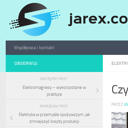
Skip to content
Współpraca i kontakt
OBSERWUJ:
ELEKTR
NASTĘPNY POST
Czy
Elektromagnesy – wykorzystanie w
praktyce
PRZEZ
J
POPRZEDNI POST
Elektryka w przemyśle spożywczym: jak
zmniejszyć koszty produkcji