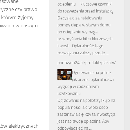
wansowane
ociepleniu – kluczowe czynniki
tryczne czy prawo
do rozważenia przed instalacją
 którym żyjemy.
Decyzja o zainstalowaniu
pompy ciepła w starym domu
osowania w naszym
po ociepleniu wymaga
przemyślenia kilku kluczowych
kwestii. Opłacalność tego
rozwiązania zależy przede …
print4you24.pl/produkt/plakaty/
Ogrzewanie na pellet:
jak ocenić opłacalność i
wygodę w codziennym
użytkowaniu
Ogrzewanie na pellet zyskuje na
popularności, ale wiele osób
zastanawia się, czy ta inwestycja
jest naprawdę opłacalna. Aby
nków elektrycznych
odpowiedzieć na …