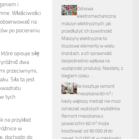
ganiem i
Odnowa
emne. Właściwości
elektromechaniczna
zaobserwować na
maszyn elektrycznych: jak
tów po pocieraniu
przedłużyć ich żywotność
Maszyny elektryczne to
kluczowe elementy w wielu
, które opisuje siłę
branżach, a ich sprawność
bezpośrednio wpływa na
wyróżnić dwa
wydajność produkcji. Niestety, z
ami przeciwnymi,
biegiem czasu …
u. Siła ta jest
Ile kosztuje remont
 kwadratu
mieszkania 60 m² i
 w tych
kiedy większy metraż nie musi
oznaczać wyższych wydatków
Remont mieszkania o
ak na przykład
powierzchni 60 m² może
różnice w
kosztować od 90 000 zł do
e, dochodzi do
nawet 240 000 zł, w zależności