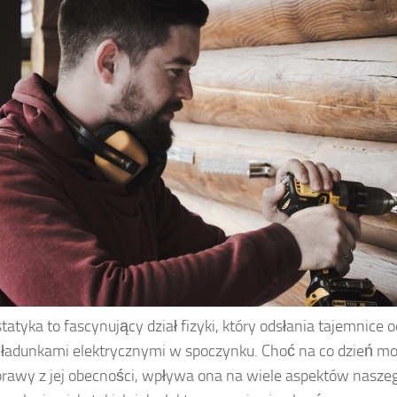
statyka to fascynujący dział fizyki, który odsłania tajemnice
ładunkami elektrycznymi w spoczynku. Choć na co dzień 
prawy z jej obecności, wpływa ona na wiele aspektów naszeg