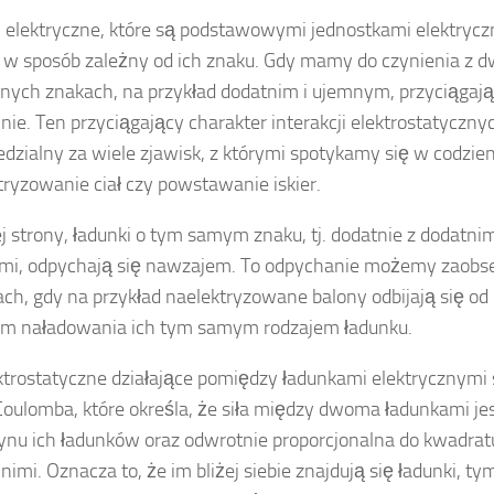
 elektryczne, które są podstawowymi jednostkami elektryczn
 w sposób zależny od ich znaku. Gdy mamy do czynienia z 
nych znakach, na przykład dodatnim i ujemnym, przyciągają
ie. Ten przyciągający charakter interakcji elektrostatycznyc
dzialny za wiele zjawisk, z którymi spotykamy się w codzie
ktryzowanie ciał czy powstawanie iskier.
ej strony, ładunki o tym samym znaku, tj. dodatnie z dodatni
mi, odpychają się nawzajem. To odpychanie możemy zaob
ach, gdy na przykład naelektryzowane balony odbijają się od s
em naładowania ich tym samym rodzajem ładunku.
ektrostatyczne działające pomiędzy ładunkami elektrycznymi 
oulomba, które określa, że siła między dwoma ładunkami jes
zynu ich ładunków oraz odwrotnie proporcjonalna do kwadratu
imi. Oznacza to, że im bliżej siebie znajdują się ładunki, tym