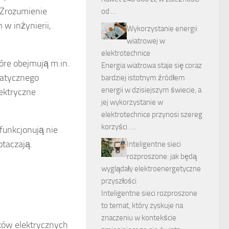
 Zrozumienie
od …
 w inżynierii,
Wykorzystanie energii
wiatrowej w
elektrotechnice
óre obejmują m.in.
Energia wiatrowa staje się coraz
tatycznego
bardziej istotnym źródłem
energii w dzisiejszym świecie, a
lektryczne
jej wykorzystanie w
elektrotechnice przynosi szereg
korzyści. …
funkcjonują nie
otaczają.
Inteligentne sieci
rozproszone: jak będą
wyglądały elektroenergetyczne
przyszłości
Inteligentne sieci rozproszone
to temat, który zyskuje na
znaczeniu w kontekście
nków elektrycznych