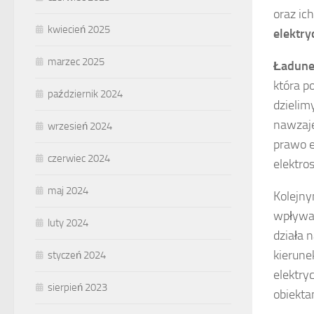
oraz ic
kwiecień 2025
elektry
marzec 2025
Ładune
która p
październik 2024
dzielim
nawzaje
wrzesień 2024
prawo e
czerwiec 2024
elektro
maj 2024
Kolejny
wpływaj
luty 2024
działa 
kierune
styczeń 2024
elektry
sierpień 2023
obiekta