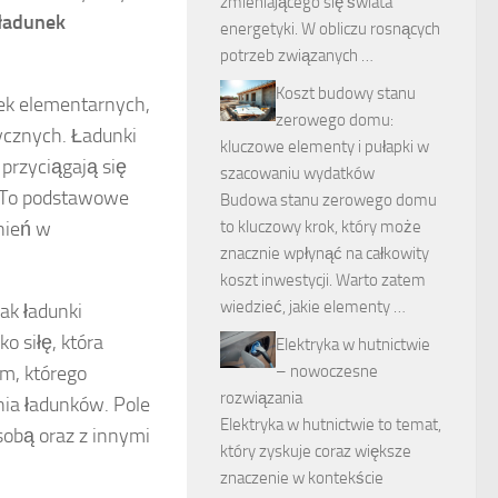
zmieniającego się świata
ładunek
energetyki. W obliczu rosnących
potrzeb związanych …
Koszt budowy stanu
ek elementarnych,
zerowego domu:
ycznych. Ładunki
kluczowe elementy i pułapki w
przyciągają się
szacowaniu wydatków
. To podstawowe
Budowa stanu zerowego domu
to kluczowy krok, który może
nień w
znacznie wpłynąć na całkowity
koszt inwestycji. Warto zatem
wiedzieć, jakie elementy …
 jak ładunki
o siłę, która
Elektryka w hutnictwie
– nowoczesne
em, którego
rozwiązania
nia ładunków. Pole
Elektryka w hutnictwie to temat,
 sobą oraz z innymi
który zyskuje coraz większe
znaczenie w kontekście