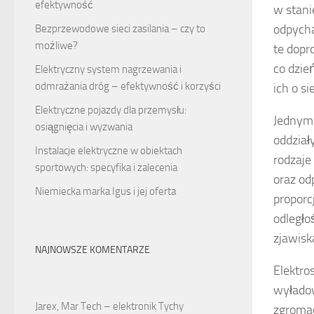
efektywność
w stani
odpycha
Bezprzewodowe sieci zasilania – czy to
możliwe?
te dopr
co dzie
Elektryczny system nagrzewania i
odmrażania dróg – efektywność i korzyści
ich o si
Elektryczne pojazdy dla przemysłu:
Jednym 
osiągnięcia i wyzwania
oddzia
Instalacje elektryczne w obiektach
rodzaje
sportowych: specyfika i zalecenia
oraz od
Niemiecka marka Igus i jej oferta
proporc
odległo
zjawisk
NAJNOWSZE KOMENTARZE
Elektro
wyładow
Jarex, Mar Tech – elektronik Tychy
zgromad