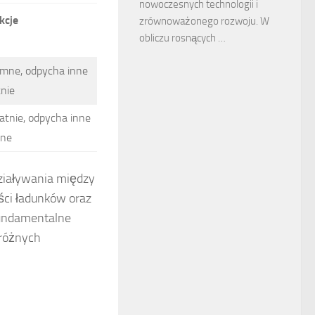
nowoczesnych technologii i
kcje
zrównoważonego rozwoju. W
obliczu rosnących …
emne, odpycha inne
nie
atnie, odpycha inne
mne
ddziaływania między
ści ładunków oraz
fundamentalne
 różnych