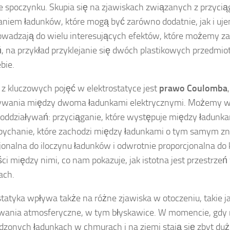
e spoczynku. Skupia się na zjawiskach związanych z przycią
niem ładunków, które mogą być zarówno dodatnie, jak i uj
owadzają do wielu interesujących efektów, które możemy 
ń, na przykład przyklejanie się dwóch plastikowych przedmio
ebie.
z kluczowych pojęć w elektrostatyce jest
prawo Coulomba
ływania między dwoma ładunkami elektrycznymi. Możemy 
 oddziaływań: przyciąganie, które występuje między ładunk
pychanie, które zachodzi między ładunkami o tym samym znak
jonalna do iloczynu ładunków i odwrotnie proporcjonalna do
ści między nimi, co nam pokazuje, jak istotna jest przestrzeń
ach.
statyka wpływa także na różne zjawiska w otoczeniu, takie j
ania atmosferyczne, w tym błyskawice. W momencie, gdy 
zonych ładunkach w chmurach i na ziemi stają się zbyt duż