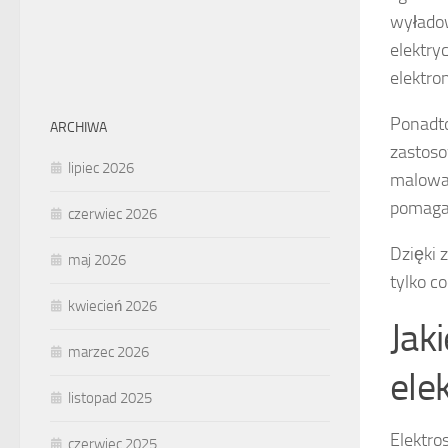
wyładow
elektry
elektro
Ponadto
ARCHIWA
zastos
lipiec 2026
malowan
pomaga
czerwiec 2026
Dzięki 
maj 2026
tylko c
kwiecień 2026
Jak
marzec 2026
ele
listopad 2025
Elektro
czerwiec 2025