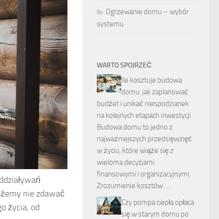
Ogrzewanie domu – wybór
systemu
WARTO SPOJRZEĆ
Ile kosztuje budowa
domu: jak zaplanować
budżet i unikać niespodzianek
na kolejnych etapach inwestycji
Budowa domu to jedno z
najważniejszych przedsięwzięć
w życiu, które wiąże się z
wieloma decyzjami
finansowymi i organizacyjnymi.
 oddziaływań
Zrozumienie kosztów …
możemy nie zdawać
Czy pompa ciepła opłaca
o życia, od
się w starym domu po