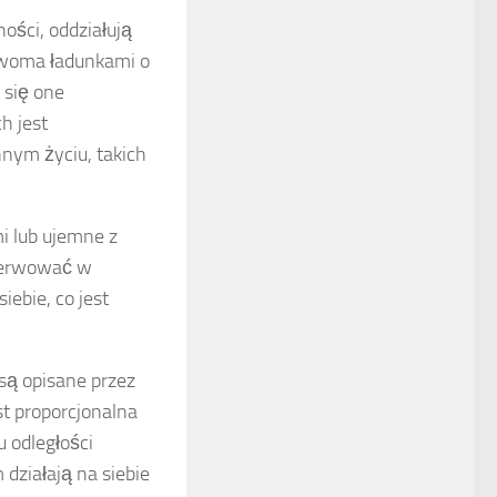
ości, oddziałują
dwoma ładunkami o
 się one
h jest
nnym życiu, takich
mi lub ujemne z
serwować w
iebie, co jest
są opisane przez
t proporcjonalna
 odległości
 działają na siebie