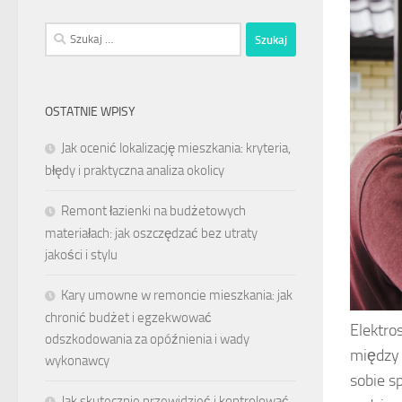
Szukaj:
OSTATNIE WPISY
Jak ocenić lokalizację mieszkania: kryteria,
błędy i praktyczna analiza okolicy
Remont łazienki na budżetowych
materiałach: jak oszczędzać bez utraty
jakości i stylu
Kary umowne w remoncie mieszkania: jak
chronić budżet i egzekwować
Elektro
odszkodowania za opóźnienia i wady
między 
wykonawcy
sobie s
Jak skutecznie przewidzieć i kontrolować