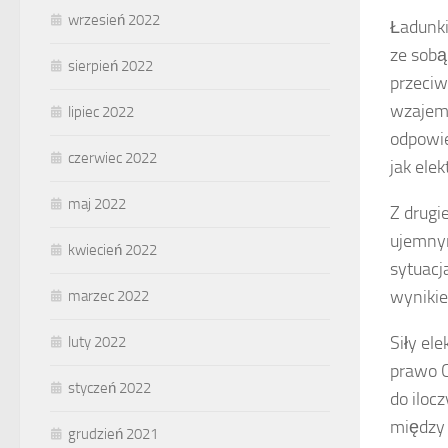
wrzesień 2022
Ładunki
ze sobą
sierpień 2022
przeciw
wzajemn
lipiec 2022
odpowie
czerwiec 2022
jak ele
maj 2022
Z drugi
ujemny
kwiecień 2022
sytuacj
wyniki
marzec 2022
Siły el
luty 2022
prawo C
styczeń 2022
do iloc
między n
grudzień 2021