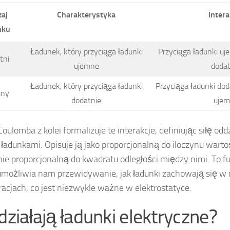
aj
Charakterystyka
Intera
nku
Ładunek, który przyciąga ładunki
Przyciąga ładunki uj
tni
ujemne
dodat
Ładunek, który przyciąga ładunki
Przyciąga ładunki dod
mny
dodatnie
uje
oulomba z kolei formalizuje te interakcje, definiując siłę o
adunkami. Opisuje ją jako proporcjonalną do iloczynu warto
ie proporcjonalną do kwadratu odległości między nimi. To 
możliwia nam przewidywanie, jak ładunki zachowają się w
racjach, co jest niezwykle ważne w elektrostatyce.
 działają ładunki elektryczne?