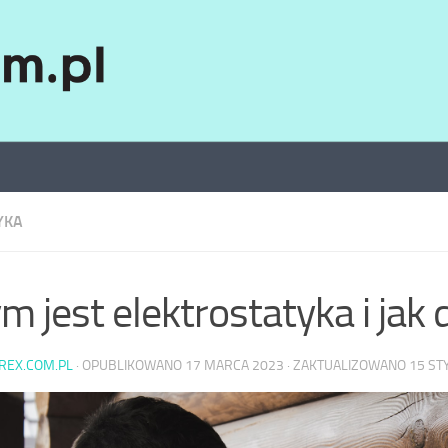
YKA
m jest elektrostatyka i jak 
AREX.COM.PL
· OPUBLIKOWANO
17 MARCA 2023
· ZAKTUALIZOWANO
15 ST