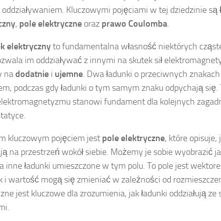
h oddziaływaniem. Kluczowymi pojęciami w tej dziedzinie są
czny
,
pole elektryczne
oraz
prawo Coulomba
.
k elektryczny
to fundamentalna własność niektórych cząst
ozwala im oddziaływać z innymi na skutek sił elektromagnet
y na
dodatnie
i
ujemne
. Dwa ładunki o przeciwnych znakach 
m, podczas gdy ładunki o tym samym znaku odpychają się
lektromagnetyzmu stanowi fundament dla kolejnych zagad
statyce.
m kluczowym pojęciem jest
pole elektryczne
, które opisuje,
ą na przestrzeń wokół siebie. Możemy je sobie wyobrazić jak
na inne ładunki umieszczone w tym polu. To pole jest wektor
k i wartość mogą się zmieniać w zależności od rozmieszcze
czne jest kluczowe dla zrozumienia, jak ładunki oddziałują ze
mi.