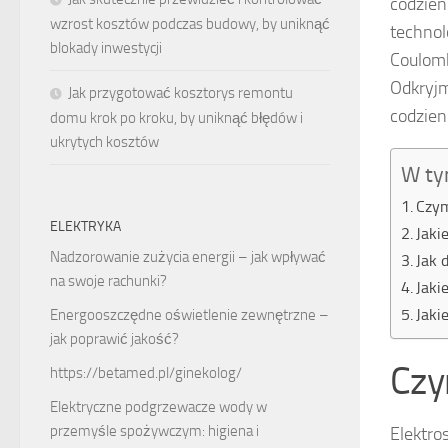
codzien
wzrost kosztów podczas budowy, by uniknąć
technol
blokady inwestycji
Coulomb
Odkryjm
Jak przygotować kosztorys remontu
codzien
domu krok po kroku, by uniknąć błędów i
ukrytych kosztów
W ty
Czym
ELEKTRYKA
Jaki
Nadzorowanie zużycia energii – jak wpływać
Jak 
na swoje rachunki?
Jaki
Jaki
Energooszczędne oświetlenie zewnętrzne –
jak poprawić jakość?
Czy
https://betamed.pl/ginekolog/
Elektryczne podgrzewacze wody w
przemyśle spożywczym: higiena i
Elektro