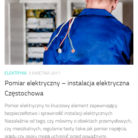
ELEKTRYKA
3 KWIETNIA 2017
Pomiar elektryczny – instalacja elektryczna
Częstochowa
Pomiar elektryczny to kluczowy element zapewniający
bezpieczeństwo i sprawność instalacji elektrycznych.
Niezależnie od tego, czy mówimy o obiektach przemysłowych,
czy mieszkalnych, regularne testy takie jak pomiar napięcia,
prądu czy oporu mogą uchronić przed poważnymi...