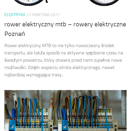
ELEKTRYKA
21 KWIETNIA 2017
rower elektryczny mtb – rowery elektryczne
Poznań
Rower elektryczny MTB to nie tylko nowoczesny środek
transportu, ale także sposób na aktywne spędzanie czasu na
świeżym powietrzu, który otwiera przed nami zupełnie nowe
możliwości. Dzięki wsparciu silnika elektrycznego, nawet
najbardziej wymagające trasy...