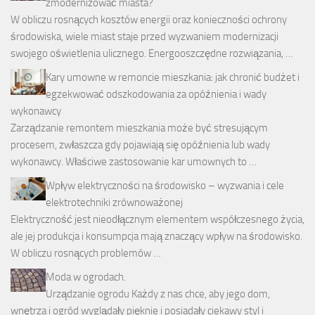
zmodernizować miasta?
W obliczu rosnących kosztów energii oraz konieczności ochrony
środowiska, wiele miast staje przed wyzwaniem modernizacji
swojego oświetlenia ulicznego. Energooszczędne rozwiązania, …
Kary umowne w remoncie mieszkania: jak chronić budżet i
egzekwować odszkodowania za opóźnienia i wady
wykonawcy
Zarządzanie remontem mieszkania może być stresującym
procesem, zwłaszcza gdy pojawiają się opóźnienia lub wady
wykonawcy. Właściwe zastosowanie kar umownych to …
Wpływ elektryczności na środowisko – wyzwania i cele
elektrotechniki zrównoważonej
Elektryczność jest nieodłącznym elementem współczesnego życia,
ale jej produkcja i konsumpcja mają znaczący wpływ na środowisko.
W obliczu rosnących problemów …
Moda w ogrodach.
Urządzanie ogrodu Każdy z nas chce, aby jego dom,
wnętrza i ogród wyglądały pięknie i posiadały ciekawy styl i