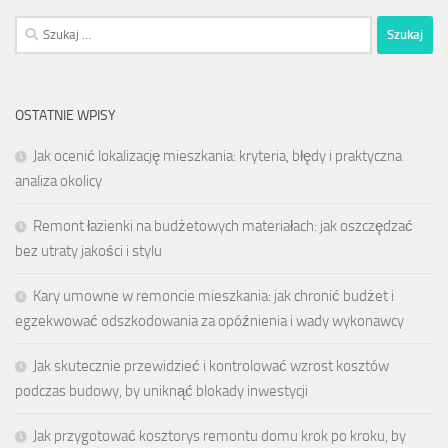
Szukaj:
OSTATNIE WPISY
Jak ocenić lokalizację mieszkania: kryteria, błędy i praktyczna
analiza okolicy
Remont łazienki na budżetowych materiałach: jak oszczędzać
bez utraty jakości i stylu
Kary umowne w remoncie mieszkania: jak chronić budżet i
egzekwować odszkodowania za opóźnienia i wady wykonawcy
Jak skutecznie przewidzieć i kontrolować wzrost kosztów
podczas budowy, by uniknąć blokady inwestycji
Jak przygotować kosztorys remontu domu krok po kroku, by