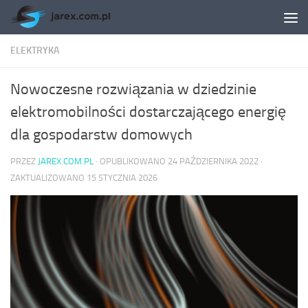
Skip to content
ELEKTRYKA
Nowoczesne rozwiązania w dziedzinie
elektromobilności dostarczającego energię
dla gospodarstw domowych
PRZEZ
JAREX.COM.PL
· OPUBLIKOWANO
24 PAŹDZIERNIKA 2022
·
ZAKTUALIZOWANO
15 STYCZNIA 2026