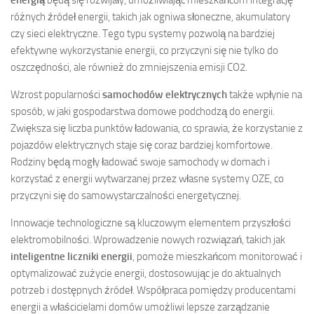
energią
będą się rozwijały, umożliwiając mieszkańcom integrację
różnych źródeł energii, takich jak ogniwa słoneczne, akumulatory
czy sieci elektryczne. Tego typu systemy pozwolą na bardziej
efektywne wykorzystanie energii, co przyczyni się nie tylko do
oszczędności, ale również do zmniejszenia emisji CO2.
Wzrost popularności
samochodów elektrycznych
także wpłynie na
sposób, w jaki gospodarstwa domowe podchodzą do energii.
Zwiększa się liczba punktów ładowania, co sprawia, że korzystanie z
pojazdów elektrycznych staje się coraz bardziej komfortowe.
Rodziny będą mogły ładować swoje samochody w domach i
korzystać z energii wytwarzanej przez własne systemy OZE, co
przyczyni się do samowystarczalności energetycznej.
Innowacje technologiczne są kluczowym elementem przyszłości
elektromobilności. Wprowadzenie nowych rozwiązań, takich jak
inteligentne liczniki energii
, pomoże mieszkańcom monitorować i
optymalizować zużycie energii, dostosowując je do aktualnych
potrzeb i dostępnych źródeł. Współpraca pomiędzy producentami
energii a właścicielami domów umożliwi lepsze zarządzanie