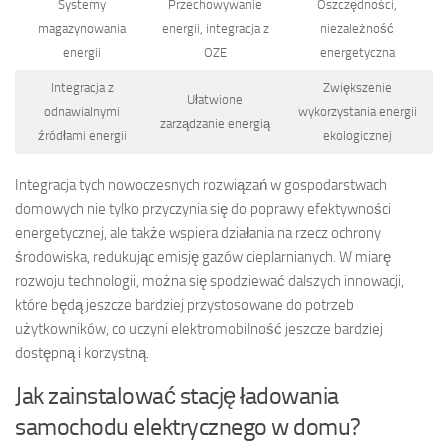
Systemy
Przechowywanie
Oszczędności,
magazynowania
energii, integracja z
niezależność
energii
OZE
energetyczna
Integracja z
Zwiększenie
Ułatwione
odnawialnymi
wykorzystania energii
zarządzanie energią
źródłami energii
ekologicznej
Integracja tych nowoczesnych rozwiązań w gospodarstwach
domowych nie tylko przyczynia się do poprawy efektywności
energetycznej, ale także wspiera działania na rzecz ochrony
środowiska, redukując emisję gazów cieplarnianych. W miarę
rozwoju technologii, można się spodziewać dalszych innowacji,
które będą jeszcze bardziej przystosowane do potrzeb
użytkowników, co uczyni elektromobilność jeszcze bardziej
dostępną i korzystną.
Jak zainstalować stację ładowania
samochodu elektrycznego w domu?