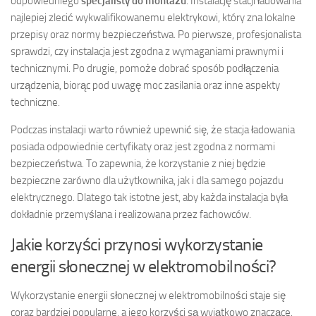
odpowiedniego
specjalisty do montażu
. Instalację stacji ładowania
najlepiej zlecić wykwalifikowanemu elektrykowi, który zna lokalne
przepisy oraz normy bezpieczeństwa. Po pierwsze, profesjonalista
sprawdzi, czy instalacja jest zgodna z wymaganiami prawnymi i
technicznymi. Po drugie, pomoże dobrać sposób podłączenia
urządzenia, biorąc pod uwagę moc zasilania oraz inne aspekty
techniczne.
Podczas instalacji warto również upewnić się, że stacja ładowania
posiada odpowiednie certyfikaty oraz jest zgodna z normami
bezpieczeństwa. To zapewnia, że korzystanie z niej będzie
bezpieczne zarówno dla użytkownika, jak i dla samego pojazdu
elektrycznego. Dlatego tak istotne jest, aby każda instalacja była
dokładnie przemyślana i realizowana przez fachowców.
Jakie korzyści przynosi wykorzystanie
energii słonecznej w elektromobilności?
Wykorzystanie energii słonecznej w elektromobilności staje się
coraz bardziej popularne, a jego korzyści są wyjątkowo znaczące.