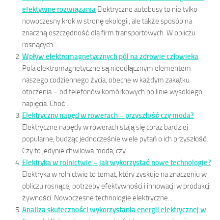
efektywne rozwiązania
Elektryczne autobusy to nie tylko
nowoczesny krok w stronę ekologii, ale także sposób na
znaczną oszczędność dla firm transportowych. W obliczu
rosnących...
Wpływ elektromagnetycznych pól na zdrowie człowieka
Pola elektromagnetyczne są nieodłącznym elementem
naszego codziennego życia, obecne w każdym zakątku
otoczenia – od telefonów komórkowych po linie wysokiego
napięcia. Choć...
Elektryczny napęd w rowerach – przyszłość czy moda?
Elektryczne napędy w rowerach stają się coraz bardziej
popularne, budząc jednocześnie wiele pytań o ich przyszłość.
Czy to jedynie chwilowa moda, czy...
Elektryka w rolnictwie – jak wykorzystać nowe technologie?
Elektryka w rolnictwie to temat, który zyskuje na znaczeniu w
obliczu rosnącej potrzeby efektywności i innowacji w produkcji
żywności. Nowoczesne technologie elektryczne...
Analiza skuteczności wykorzystania energii elektrycznej w