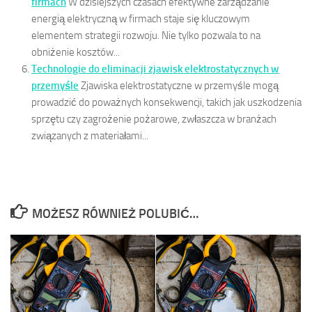
firmach
W dzisiejszych czasach efektywne zarządzanie
energią elektryczną w firmach staje się kluczowym
elementem strategii rozwoju. Nie tylko pozwala to na
obniżenie kosztów...
Technologie do eliminacji zjawisk elektrostatycznych w
przemyśle
Zjawiska elektrostatyczne w przemyśle mogą
prowadzić do poważnych konsekwencji, takich jak uszkodzenia
sprzętu czy zagrożenie pożarowe, zwłaszcza w branżach
związanych z materiałami...
MOŻESZ RÓWNIEŻ POLUBIĆ…