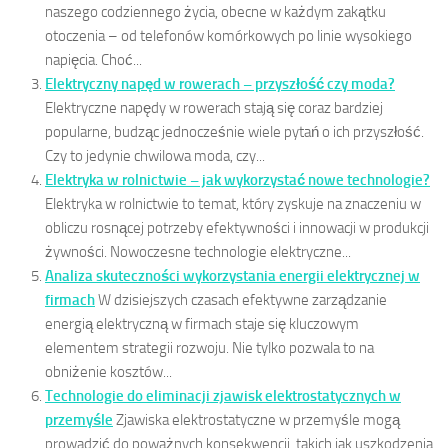
naszego codziennego życia, obecne w każdym zakątku
otoczenia – od telefonów komórkowych po linie wysokiego
napięcia. Choć...
Elektryczny napęd w rowerach – przyszłość czy moda?
Elektryczne napędy w rowerach stają się coraz bardziej
popularne, budząc jednocześnie wiele pytań o ich przyszłość.
Czy to jedynie chwilowa moda, czy...
Elektryka w rolnictwie – jak wykorzystać nowe technologie?
Elektryka w rolnictwie to temat, który zyskuje na znaczeniu w
obliczu rosnącej potrzeby efektywności i innowacji w produkcji
żywności. Nowoczesne technologie elektryczne...
Analiza skuteczności wykorzystania energii elektrycznej w
firmach
W dzisiejszych czasach efektywne zarządzanie
energią elektryczną w firmach staje się kluczowym
elementem strategii rozwoju. Nie tylko pozwala to na
obniżenie kosztów...
Technologie do eliminacji zjawisk elektrostatycznych w
przemyśle
Zjawiska elektrostatyczne w przemyśle mogą
prowadzić do poważnych konsekwencji, takich jak uszkodzenia