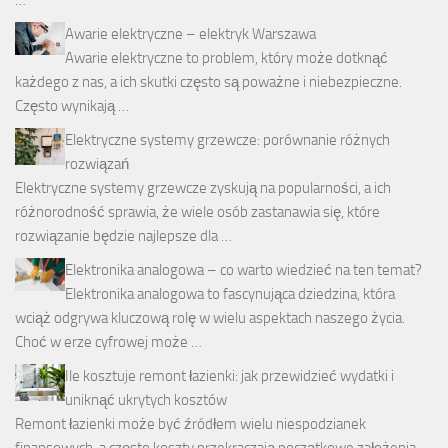
Awarie elektryczne – elektryk Warszawa
Awarie elektryczne to problem, który może dotknąć
każdego z nas, a ich skutki często są poważne i niebezpieczne.
Często wynikają …
Elektryczne systemy grzewcze: porównanie różnych
rozwiązań
Elektryczne systemy grzewcze zyskują na popularności, a ich
różnorodność sprawia, że wiele osób zastanawia się, które
rozwiązanie będzie najlepsze dla …
Elektronika analogowa – co warto wiedzieć na ten temat?
Elektronika analogowa to fascynująca dziedzina, która
wciąż odgrywa kluczową rolę w wielu aspektach naszego życia.
Choć w erze cyfrowej może …
Ile kosztuje remont łazienki: jak przewidzieć wydatki i
uniknąć ukrytych kosztów
Remont łazienki może być źródłem wielu niespodzianek
finansowych, a często koszty przekraczają początkowe założenia.