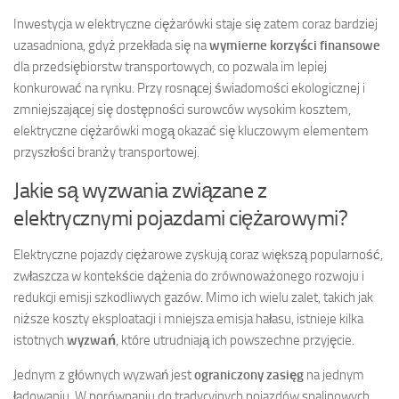
Inwestycja w elektryczne ciężarówki staje się zatem coraz bardziej
uzasadniona, gdyż przekłada się na
wymierne korzyści finansowe
dla przedsiębiorstw transportowych, co pozwala im lepiej
konkurować na rynku. Przy rosnącej świadomości ekologicznej i
zmniejszającej się dostępności surowców wysokim kosztem,
elektryczne ciężarówki mogą okazać się kluczowym elementem
przyszłości branży transportowej.
Jakie są wyzwania związane z
elektrycznymi pojazdami ciężarowymi?
Elektryczne pojazdy ciężarowe zyskują coraz większą popularność,
zwłaszcza w kontekście dążenia do zrównoważonego rozwoju i
redukcji emisji szkodliwych gazów. Mimo ich wielu zalet, takich jak
niższe koszty eksploatacji i mniejsza emisja hałasu, istnieje kilka
istotnych
wyzwań
, które utrudniają ich powszechne przyjęcie.
Jednym z głównych wyzwań jest
ograniczony zasięg
na jednym
ładowaniu. W porównaniu do tradycyjnych pojazdów spalinowych,