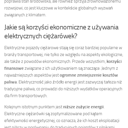
poprawia stan środowiska, ale również sprzyja zrównoważonemu
rozwojowi, co jest kluczowe w kontekście globalnych wyzwań
związanych z klimatem.
Jakie są korzyści ekonomiczne z używania
elektrycznych ciężarówek?
Elektryczne pojazdy ciężarowe stają się coraz bardziej popularne w
branży transportowej, nie tylko ze względu na aspekty ekologiczne,
ale także z powodów ekonomicznych. Przede wszystkim,
korzyści
finansowe
związane z ich użytkowaniem są znaczące. Jednym z
najważniejszych aspektów jest
ogromne zmniejszenie kosztów
paliwa
. Elektryczność jako źródło energii jest zazwyczaj tańsza niż
tradycyjne paliwa, co prowadzi do niższych wydatków operacyjnych
dla firm transportowych.
Kolejnym istotnym punktem jest
niższe zużycie energii
.
Elektryczne ciężarówki są zoptymalizowane pod kątem
efektywności energetycznej, co oznacza, że ich koszt eksploatacji
jest niższy w porównaniu do tradycyjnych pojazdów z silnikami