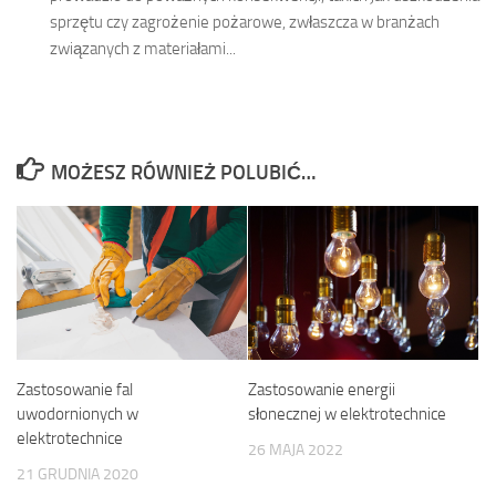
sprzętu czy zagrożenie pożarowe, zwłaszcza w branżach
związanych z materiałami...
MOŻESZ RÓWNIEŻ POLUBIĆ…
Zastosowanie energii
Zastosowanie fal
słonecznej w elektrotechnice
uwodornionych w
elektrotechnice
26 MAJA 2022
21 GRUDNIA 2020