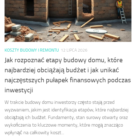
KOSZTY BUDOWY I REMONTU
12 LIPCA 2026
Jak rozpoznać etapy budowy domu, które
najbardziej obciążają budżet i jak unikać
najczęstszych pułapek finansowych podczas
inwestycji
W trakcie budowy domu inwestorzy często stają przed
wyzwaniem, jakim jest identyfikacja etapów, które najbardziej
obciążają ich budżet. Fundamenty, stan surowy otwarty oraz
wykończenia to kluczowe momenty, które mogą znacząco
wpłynąć na całkowity koszt...