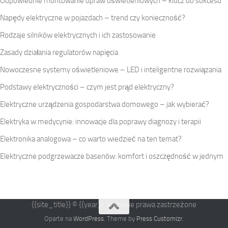
Odpowiednie montowanie opraw oświetleniowych – klucz do sukcesu
Napędy elektryczne w pojazdach – trend czy konieczność?
Rodzaje silników elektrycznych i ich zastosowanie
Zasady działania regulatorów napięcia
Nowoczesne systemy oświetleniowe – LED i inteligentne rozwiązania
Podstawy elektryczności – czym jest prąd elektryczny?
Elektryczne urządzenia gospodarstwa domowego – jak wybierać?
Elektryka w medycynie: innowacje dla poprawy diagnozy i terapii
Elektronika analogowa – co warto wiedzieć na ten temat?
Elektryczne podgrzewacze basenów: komfort i oszczędność w jednym
{{site_title}} © {{year}}. Wszelkie prawa zastrzeżone
Oparte na
WordPress
. Theme by
Press Customizr
.