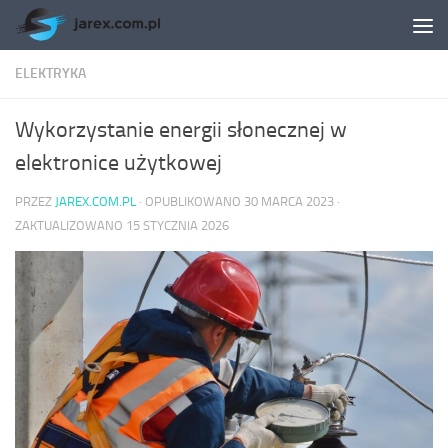
Skip to content
ELEKTRYKA
Wykorzystanie energii słonecznej w
elektronice użytkowej
PRZEZ
JAREX.COM.PL
· OPUBLIKOWANO
30 MARCA 2023
·
ZAKTUALIZOWANO
15 STYCZNIA 2026