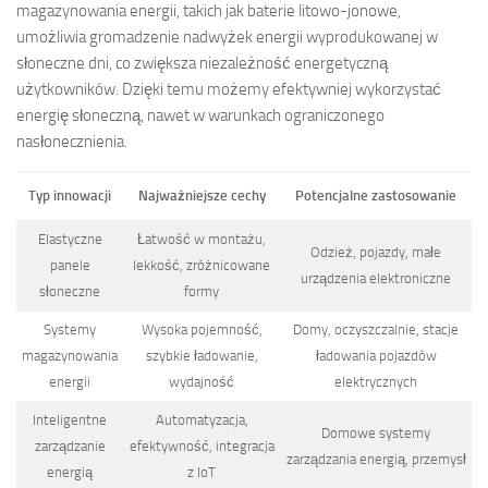
magazynowania energii, takich jak baterie litowo-jonowe,
umożliwia gromadzenie nadwyżek energii wyprodukowanej w
słoneczne dni, co zwiększa niezależność energetyczną
użytkowników. Dzięki temu możemy efektywniej wykorzystać
energię słoneczną, nawet w warunkach ograniczonego
nasłonecznienia.
Typ innowacji
Najważniejsze cechy
Potencjalne zastosowanie
Elastyczne
Łatwość w montażu,
Odzież, pojazdy, małe
panele
lekkość, zróżnicowane
urządzenia elektroniczne
słoneczne
formy
Systemy
Wysoka pojemność,
Domy, oczyszczalnie, stacje
magazynowania
szybkie ładowanie,
ładowania pojazdów
energii
wydajność
elektrycznych
Inteligentne
Automatyzacja,
Domowe systemy
zarządzanie
efektywność, integracja
zarządzania energią, przemysł
energią
z IoT