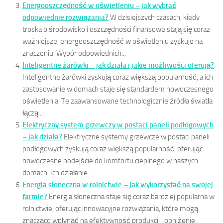
Energooszczędność w oświetleniu – jak wybrać
odpowiednie rozwiązania?
W dzisiejszych czasach, kiedy
troska o środowisko i oszczędności finansowe stają się coraz
ważniejsze, energooszczędność w oświetleniu zyskuje na
znaczeniu. Wybór odpowiednich...
Inteligentne żarówki – jak działa i jakie możliwości oferują?
Inteligentne żarówki zyskują coraz większą popularność, a ich
zastosowanie w domach staje się standardem nowoczesnego
oświetlenia. Te zaawansowane technologicznie źródła światła
łączą...
Elektryczny system grzewczy w postaci paneli podłogowych
– jak działa?
Elektryczne systemy grzewcze w postaci paneli
podłogowych zyskują coraz większą popularność, oferując
nowoczesne podejście do komfortu cieplnego w naszych
domach. Ich działanie...
Energia słoneczna w rolnictwie – jak wykorzystać na swojej
farmie?
Energia słoneczna staje się coraz bardziej popularna w
rolnictwie, oferując innowacyjne rozwiązania, które mogą
znacząco wpłynąć na efektywność produkcji i obniżenie