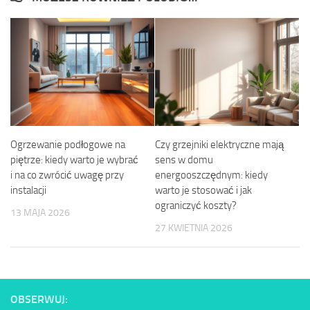
Ogrzewanie podłogowe na
Czy grzejniki elektryczne mają
piętrze: kiedy warto je wybrać
sens w domu
i na co zwrócić uwagę przy
energooszczędnym: kiedy
instalacji
warto je stosować i jak
ograniczyć koszty?
13 MAJA 2026
27 KWIETNIA 2026
OBSERWUJ: