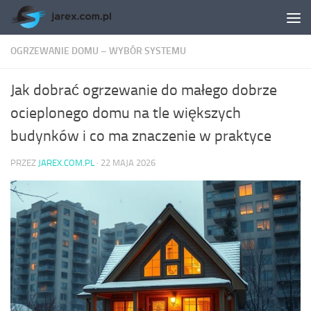
Skip to content
OGRZEWANIE DOMU – WYBÓR SYSTEMU
Jak dobrać ogrzewanie do małego dobrze
ocieplonego domu na tle większych
budynków i co ma znaczenie w praktyce
PRZEZ
JAREX.COM.PL
·
22 MAJA 2026