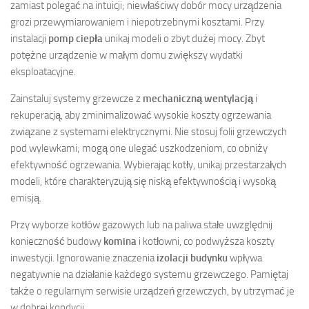
zamiast polegać na intuicji; niewłaściwy dobór mocy urządzenia
grozi przewymiarowaniem i niepotrzebnymi kosztami. Przy
instalacji
pomp ciepła
unikaj modeli o zbyt dużej mocy. Zbyt
potężne urządzenie w małym domu zwiększy wydatki
eksploatacyjne.
Zainstaluj systemy grzewcze z
mechaniczną wentylacją
i
rekuperacją, aby zminimalizować wysokie koszty ogrzewania
związane z systemami elektrycznymi. Nie stosuj folii grzewczych
pod wylewkami; mogą one ulegać uszkodzeniom, co obniży
efektywność ogrzewania. Wybierając kotły, unikaj przestarzałych
modeli, które charakteryzują się niską efektywnością i wysoką
emisją.
Przy wyborze kotłów gazowych lub na paliwa stałe uwzględnij
konieczność budowy
komina
i kotłowni, co podwyższa koszty
inwestycji. Ignorowanie znaczenia
izolacji budynku
wpływa
negatywnie na działanie każdego systemu grzewczego. Pamiętaj
także o regularnym serwisie urządzeń grzewczych, by utrzymać je
w dobrej kondycji.