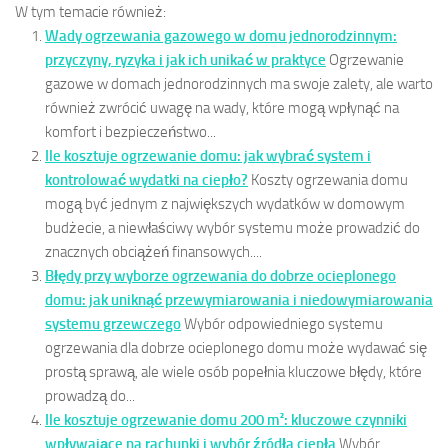
W tym temacie również:
Wady ogrzewania gazowego w domu jednorodzinnym:
przyczyny, ryzyka i jak ich unikać w praktyce
Ogrzewanie
gazowe w domach jednorodzinnych ma swoje zalety, ale warto
również zwrócić uwagę na wady, które mogą wpłynąć na
komfort i bezpieczeństwo...
Ile kosztuje ogrzewanie domu: jak wybrać system i
kontrolować wydatki na ciepło?
Koszty ogrzewania domu
mogą być jednym z największych wydatków w domowym
budżecie, a niewłaściwy wybór systemu może prowadzić do
znacznych obciążeń finansowych....
Błędy przy wyborze ogrzewania do dobrze ocieplonego
domu: jak uniknąć przewymiarowania i niedowymiarowania
systemu grzewczego
Wybór odpowiedniego systemu
ogrzewania dla dobrze ocieplonego domu może wydawać się
prostą sprawą, ale wiele osób popełnia kluczowe błędy, które
prowadzą do...
Ile kosztuje ogrzewanie domu 200 m²: kluczowe czynniki
wpływające na rachunki i wybór źródła ciepła
Wybór