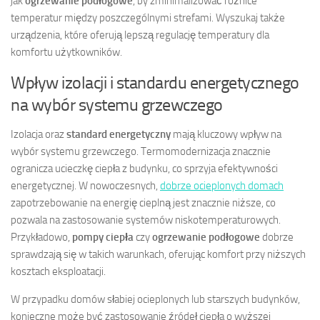
jak
ogrzewanie podłogowe
, by zminimalizować różnice
temperatur między poszczególnymi strefami. Wyszukaj także
urządzenia, które oferują lepszą regulację temperatury dla
komfortu użytkowników.
Wpływ izolacji i standardu energetycznego
na wybór systemu grzewczego
Izolacja oraz
standard energetyczny
mają kluczowy wpływ na
wybór systemu grzewczego. Termomodernizacja znacznie
ogranicza ucieczkę ciepła z budynku, co sprzyja efektywności
energetycznej. W nowoczesnych,
dobrze ocieplonych domach
zapotrzebowanie na energię cieplną jest znacznie niższe, co
pozwala na zastosowanie systemów niskotemperaturowych.
Przykładowo,
pompy ciepła
czy
ogrzewanie podłogowe
dobrze
sprawdzają się w takich warunkach, oferując komfort przy niższych
kosztach eksploatacji.
W przypadku domów słabiej ocieplonych lub starszych budynków,
konieczne może być zastosowanie źródeł ciepła o wyższej