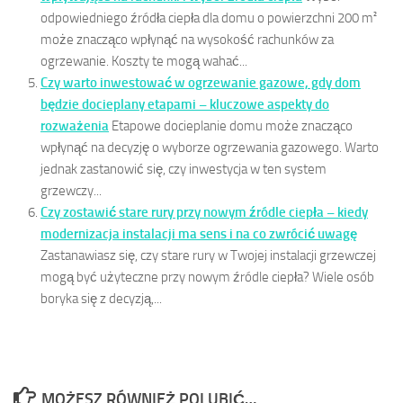
odpowiedniego źródła ciepła dla domu o powierzchni 200 m²
może znacząco wpłynąć na wysokość rachunków za
ogrzewanie. Koszty te mogą wahać...
Czy warto inwestować w ogrzewanie gazowe, gdy dom
będzie docieplany etapami – kluczowe aspekty do
rozważenia
Etapowe docieplanie domu może znacząco
wpłynąć na decyzję o wyborze ogrzewania gazowego. Warto
jednak zastanowić się, czy inwestycja w ten system
grzewczy...
Czy zostawić stare rury przy nowym źródle ciepła – kiedy
modernizacja instalacji ma sens i na co zwrócić uwagę
Zastanawiasz się, czy stare rury w Twojej instalacji grzewczej
mogą być użyteczne przy nowym źródle ciepła? Wiele osób
boryka się z decyzją,...
MOŻESZ RÓWNIEŻ POLUBIĆ…