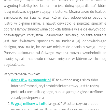
wygodną toaletkę bez lustra – co jest dobrą opcją dla pań, które
lubią malować się przy stojącym lusterku. Można także do toaletki
zamocować na ścianie, przy której stoi, odpowiednie ozdobne
lustro w pięknej ramie, a nawet oświetlić je poprzez specjalnie
dobrane lampy zamocowane dookoła. Istnieje wiele ciekawych opcji
pozwalających korzystnie udekorować sypialnię, bo taka toaletka
jest też świetnym sposobem na nadanie jej odpowiedniego
designu, oraz na to, by zyskać miejsce do dbania o swoją urodę.
Poprzez dokonanie właściwego wyboru można wyodrębnić ze
swojej sypialni naprawdę ciekawe miejsce, w którym aż chce się
spędzać czas.
W tym temacie również:
Adres IP – jak sprawdzić?
IP to skrót od angielskich słów
Internet Protocol, czyli protokół Internetowy. Jest to rodzaj
protokołu komunikacyjnego, narzucającego z góry określone
zasady postepowania...
Wygraj miliony w Lotto
Jak grać? W Lotto liczy się przede
wszystkim szczęście. Nie mamy możliwości wytypowania