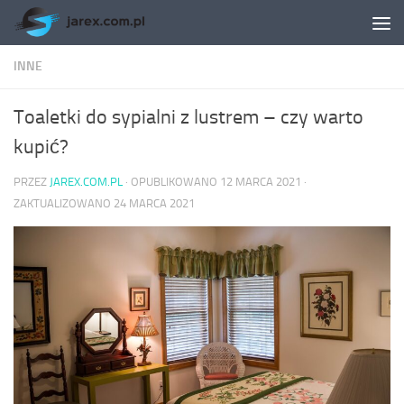
Skip to content
INNE
Toaletki do sypialni z lustrem – czy warto
kupić?
PRZEZ
JAREX.COM.PL
· OPUBLIKOWANO
12 MARCA 2021
·
ZAKTUALIZOWANO
24 MARCA 2021