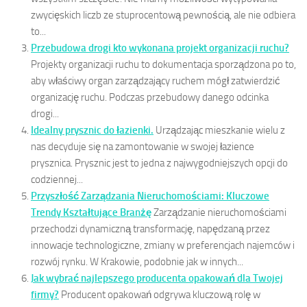
zwycięskich liczb ze stuprocentową pewnością, ale nie odbiera
to...
Przebudowa drogi kto wykonana projekt organizacji ruchu?
Projekty organizacji ruchu to dokumentacja sporządzona po to,
aby właściwy organ zarządzający ruchem mógł zatwierdzić
organizację ruchu. Podczas przebudowy danego odcinka
drogi...
Idealny prysznic do łazienki.
Urządzając mieszkanie wielu z
nas decyduje się na zamontowanie w swojej łazience
prysznica. Prysznic jest to jedna z najwygodniejszych opcji do
codziennej...
Przyszłość Zarządzania Nieruchomościami: Kluczowe
Trendy Kształtujące Branżę
Zarządzanie nieruchomościami
przechodzi dynamiczną transformację, napędzaną przez
innowacje technologiczne, zmiany w preferencjach najemców i
rozwój rynku. W Krakowie, podobnie jak w innych...
Jak wybrać najlepszego producenta opakowań dla Twojej
firmy?
Producent opakowań odgrywa kluczową rolę w