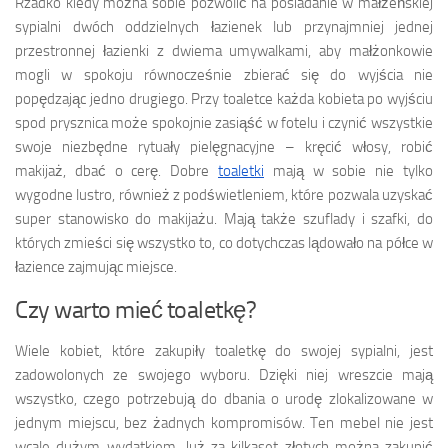
Rzadko kiedy można sobie pozwolić na posiadanie w małżeńskiej
sypialni dwóch oddzielnych łazienek lub przynajmniej jednej
przestronnej łazienki z dwiema umywalkami, aby małżonkowie
mogli w spokoju równocześnie zbierać się do wyjścia nie
popędzając jedno drugiego. Przy toaletce każda kobieta po wyjściu
spod prysznica może spokojnie zasiąść w fotelu i czynić wszystkie
swoje niezbędne rytuały pielęgnacyjne – kręcić włosy, robić
makijaż, dbać o cerę. Dobre
toaletki
mają w sobie nie tylko
wygodne lustro, również z podświetleniem, które pozwala uzyskać
super stanowisko do makijażu. Mają także szuflady i szafki, do
których zmieści się wszystko to, co dotychczas lądowało na półce w
łazience zajmując miejsce.
Czy warto mieć toaletkę?
Wiele kobiet, które zakupiły toaletkę do swojej sypialni, jest
zadowolonych ze swojego wyboru. Dzięki niej wreszcie mają
wszystko, czego potrzebują do dbania o urodę zlokalizowane w
jednym miejscu, bez żadnych kompromisów. Ten mebel nie jest
wcale dużym wydatkiem. Już za kilkaset złotych można zakupić