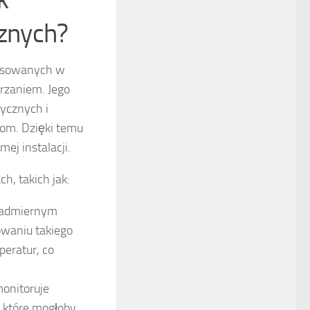
cznych?
tosowanych w
grzaniem. Jego
ycznych i
iom. Dzięki temu
ej instalacji.
h, takich jak:
 nadmiernym
owaniu takiego
eratur, co
onitoruje
, które mogłoby