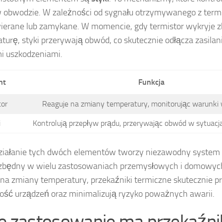
 obwodzie. W zależności od sygnału otrzymywanego z termi
ierane lub zamykane. W momencie, gdy termistor wykryje 
turę, styki przerywają obwód, co skutecznie odłącza zasilani
i uszkodzeniami.
nt
Funkcja
tor
Reaguje na zmiany temperatury, monitorując warunki 
i
Kontrolują przepływ prądu, przerywając obwód w sytuacj
iałanie tych dwóch elementów tworzy niezawodny system 
ezbędny w wielu zastosowaniach przemysłowych i domowyc
 na zmiany temperatury, przekaźniki termiczne skutecznie p
ść urządzeń oraz minimalizują ryzyko poważnych awarii.
ie zastosowanie ma przekaźni