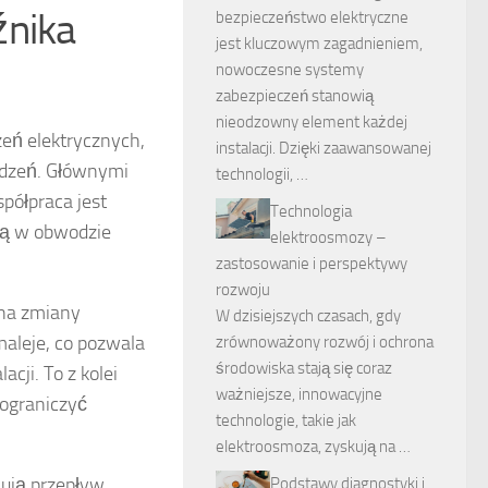
źnika
bezpieczeństwo elektryczne
jest kluczowym zagadnieniem,
nowoczesne systemy
zabezpieczeń stanowią
nieodzowny element każdej
eń elektrycznych,
instalacji. Dzięki zaawansowanej
ądzeń. Głównymi
technologii, …
spółpraca jest
Technologia
rą w obwodzie
elektroosmozy –
zastosowanie i perspektywy
rozwoju
 na zmiany
W dzisiejszych czasach, gdy
maleje, co pozwala
zrównoważony rozwój i ochrona
środowiska stają się coraz
cji. To z kolei
ważniejsze, innowacyjne
ograniczyć
technologie, takie jak
elektroosmoza, zyskują na …
lują przepływ
Podstawy diagnostyki i