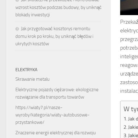
wzrost kosztów podczas budowy, by uniknąć
blokady inwestycji
Przekaź
Jak przygotować kosztorys remontu
elektry
domu krok po kroku, by uniknąć błędów i
przegrz
ukrytych kosztów
potrzeb
intelig
reagowa
ELEKTRYKA
urządze
Skrawanie metalu
zastoso
Elektryczne pojazdy ciężarowe: ekologiczne
instalacj
rozwiązanie dla transportu towarów
https://wiaty7.pl/nasze-
W ty
wyroby/kategoria/wiaty-autobusowe-
Jak 
przystankowe/
Jaki
Znaczenie energii elektrycznej dla rozwoju
Jaki