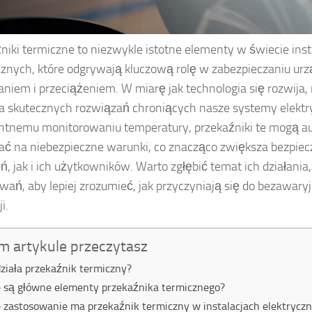
niki termiczne to niezwykle istotne elementy w świecie insta
cznych, które odgrywają kluczową rolę w zabezpieczaniu ur
aniem i przeciążeniem. W miarę jak technologia się rozwija, 
a skutecznych rozwiązań chroniących nasze systemy elektry
entnemu monitorowaniu temperatury, przekaźniki te mogą a
ć na niebezpieczne warunki, co znacząco zwiększa bezpie
ń, jak i ich użytkowników. Warto zgłębić temat ich działani
wań, aby lepiej zrozumieć, jak przyczyniają się do bezawary
i.
m artykule przeczytasz
działa przekaźnik termiczny?
e są główne elementy przekaźnika termicznego?
e zastosowanie ma przekaźnik termiczny w instalacjach elektrycz