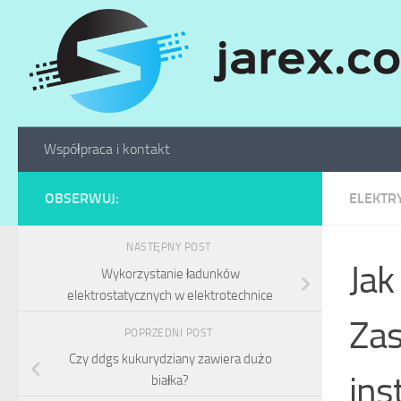
Skip to content
Współpraca i kontakt
OBSERWUJ:
ELEKTR
NASTĘPNY POST
Jak
Wykorzystanie ładunków
elektrostatycznych w elektrotechnice
Zas
POPRZEDNI POST
Czy ddgs kukurydziany zawiera dużo
inst
białka?