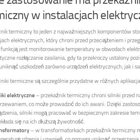
miczny w instalacjach elektry
nik termiczny to jeden z najważniejszych komponentów s
cjach elektrycznych, który chroni przed przeciążeniem i prze
funkcją jest monitorowanie temperatury w obwodach elektr
yczne rozłączanie zasilania, gdy ta przekroczy ustalony poz
niknąć uszkodzeń zarówno urządzeń elektrycznych, jak i sam
niki termiczne są szczególnie przydatne w różnych aplikacjac
niki elektryczne
– przekaźnik termiczny chroni silniki przed
rzewaniem, co może prowadzić do ich awarii. Dzięki zastos
ądzenia, silniki mogą pracować w bezpiecznym zakresie temp
ekłada się na ich dłuższą żywotność.
nsformatory
– w transformatorkach przekaźnik termiczny m
peraturę rdzenia i uzwojeń, co pomaga uniknąć przegrzania