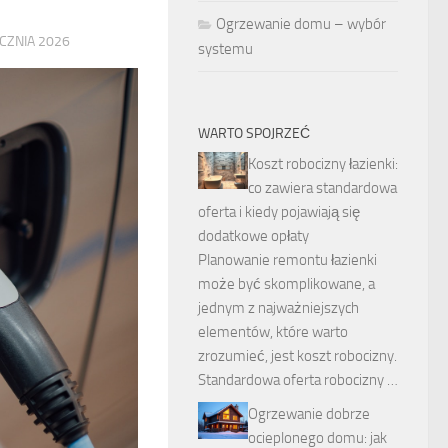
Ogrzewanie domu – wybór
CZNIA 2026
systemu
WARTO SPOJRZEĆ
Koszt robocizny łazienki:
co zawiera standardowa
oferta i kiedy pojawiają się
dodatkowe opłaty
Planowanie remontu łazienki
może być skomplikowane, a
jednym z najważniejszych
elementów, które warto
zrozumieć, jest koszt robocizny.
Standardowa oferta robocizny …
Ogrzewanie dobrze
ocieplonego domu: jak