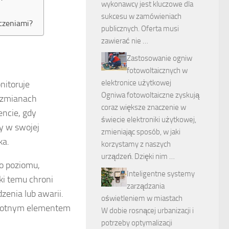
wykonawcy jest kluczowe dla
sukcesu w zamówieniach
czeniami?
publicznych. Oferta musi
zawierać nie …
Zastosowanie ogniw
fotowoltaicznych w
elektronice użytkowej
nitoruje
Ogniwa fotowoltaiczne zyskują
a zmianach
coraz większe znaczenie w
encie, gdy
świecie elektroniki użytkowej,
y w swojej
zmieniając sposób, w jaki
ka.
korzystamy z naszych
urządzeń. Dzięki nim …
go poziomu,
Inteligentne systemy
ki temu chroni
zarządzania
zenia lub awarii.
oświetleniem w miastach
 istotnym elementem
W dobie rosnącej urbanizacji i
potrzeby optymalizacji