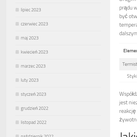
prądu w
lipiec 2023
być otw
czerwiec 2023
tempera
dalszym
maj 2023
Eleme
kwiecień 2023
Termis
marzec 2023
Styk
luty 2023
Współdz
styczeń 2023
jest ni
grudzień 2022
reakcję
żywotno
listopad 2022
Jak
październik 2022