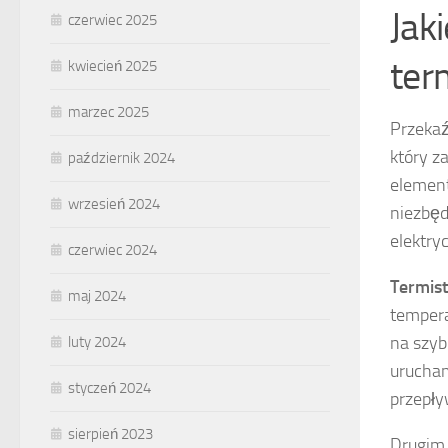
Jak
czerwiec 2025
ter
kwiecień 2025
marzec 2025
Przekaź
który 
październik 2024
element
wrzesień 2024
niezbęd
elektry
czerwiec 2024
Termis
maj 2024
tempera
na szyb
luty 2024
urucham
styczeń 2024
przepły
sierpień 2023
Drugim