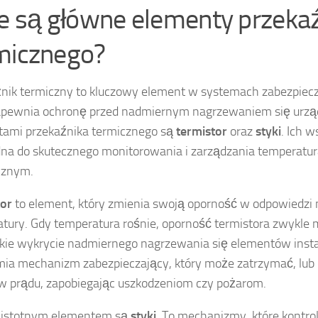
ie są główne elementy przeka
micznego?
nik termiczny to kluczowy element w systemach zabezpiecz
zapewnia ochronę przed nadmiernym nagrzewaniem się urz
ami przekaźnika termicznego są
termistor
oraz
styki
. Ich w
na do skutecznego monitorowania i zarządzania temperatu
cznym.
tor
to element, który zmienia swoją oporność w odpowiedzi
tury. Gdy temperatura rośnie, oporność termistora zwykle 
kie wykrycie nadmiernego nagrzewania się elementów instala
ia mechanizm zabezpieczający, który może zatrzymać, lub 
w prądu, zapobiegając uszkodzeniom czy pożarom.
 istotnym elementem są
styki
. To mechanizmy, które kontro