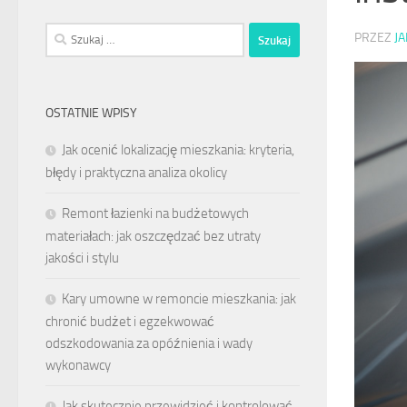
Szukaj:
PRZEZ
J
OSTATNIE WPISY
Jak ocenić lokalizację mieszkania: kryteria,
błędy i praktyczna analiza okolicy
Remont łazienki na budżetowych
materiałach: jak oszczędzać bez utraty
jakości i stylu
Kary umowne w remoncie mieszkania: jak
chronić budżet i egzekwować
odszkodowania za opóźnienia i wady
wykonawcy
Jak skutecznie przewidzieć i kontrolować