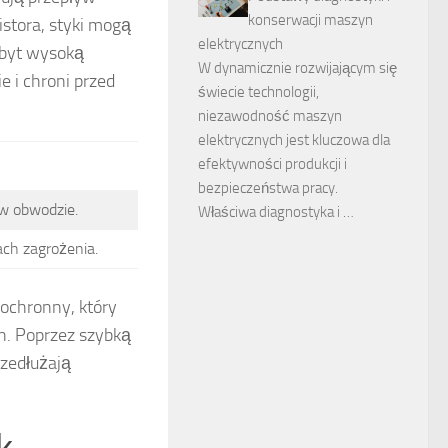
konserwacji maszyn
stora, styki mogą
elektrycznych
zbyt wysoką
W dynamicznie rozwijającym się
e i chroni przed
świecie technologii,
niezawodność maszyn
elektrycznych jest kluczowa dla
efektywności produkcji i
bezpieczeństwa pracy.
w obwodzie.
Właściwa diagnostyka i …
ach zagrożenia.
ochronny, który
h. Poprzez szybką
rzedłużają
k