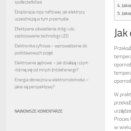
społeczeństwa
Jaki
Eksploracja ropy naftowej: jak elektrycy
Jaki
uczestniczą w tym przemyśle
Jak
Efektywne oświetlenie dróg i ulic:
zastosowanie technologii LED
Elektronika cyfrowa – wprowadzenie do
Przekaź
podstawowych pojęć
tempera
Elektrownie jądrowe – jak działają i czym
opornoś
różnią się od innych źródeł energii?
tempera
Energia słoneczna w elektromobilności –
opornoś
jakie są perspektywy?
W prakt
przekaź
urządze
NAJNOWSZE KOMENTARZE
Proces 
w wielu