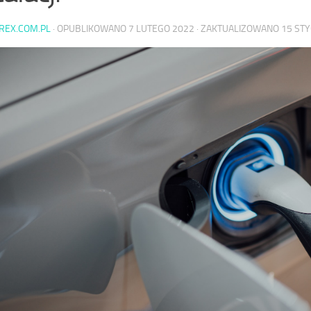
AREX.COM.PL
· OPUBLIKOWANO
7 LUTEGO 2022
· ZAKTUALIZOWANO
15 STY