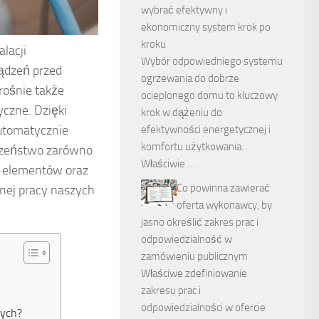
wybrać efektywny i
ekonomiczny system krok po
kroku
lacji
Wybór odpowiedniego systemu
ządzeń przed
ogrzewania do dobrze
rośnie także
ocieplonego domu to kluczowy
czne. Dzięki
krok w dążeniu do
utomatycznie
efektywności energetycznej i
komfortu użytkowania.
czeństwo zarówno
Właściwie …
a, elementów oraz
Co powinna zawierać
jnej pracy naszych
oferta wykonawcy, by
jasno określić zakres prac i
odpowiedzialność w
zamówieniu publicznym
Właściwe zdefiniowanie
zakresu prac i
odpowiedzialności w ofercie
nych?