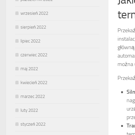
ter
wrzesień 2022
sierpień 2022
Przekaź
instala
lipiec 2022
główną 
czerwiec 2022
automat
można u
maj 2022
Przekaź
kwiecień 2022
Sil
marzec 2022
nag
urz
luty 2022
prz
styczeń 2022
Tra
tem