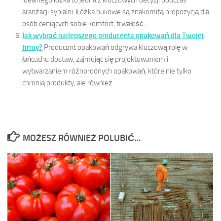
idealnego łóżka to jedna z kluczowych decyzji podczas
aranżacji sypialni. Łóżka bukowe są znakomitą propozycją dla
osób ceniących sobie komfort, trwałość...
Jak wybrać najlepszego producenta opakowań dla Twojej
firmy?
Producent opakowań odgrywa kluczową rolę w
łańcuchu dostaw, zajmując się projektowaniem i
wytwarzaniem różnorodnych opakowań, które nie tylko
chronią produkty, ale również...
MOŻESZ RÓWNIEŻ POLUBIĆ…