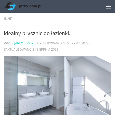
Skip to content
INNE
Idealny prysznic do łazienki.
PRZEZ
JAREX.COM.PL
· OPUBLIKOWANO
18 SIERPNIA 2022
·
ZAKTUALIZOWANO
21 SIERPNIA 2022