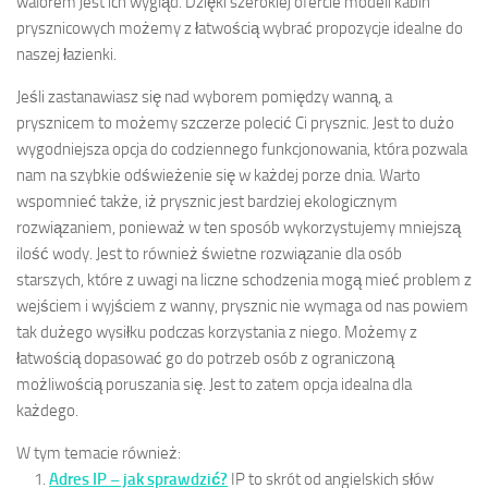
walorem jest ich wygląd. Dzięki szerokiej ofercie modeli kabin
prysznicowych możemy z łatwością wybrać propozycje idealne do
naszej łazienki.
Jeśli zastanawiasz się nad wyborem pomiędzy wanną, a
prysznicem to możemy szczerze polecić Ci prysznic. Jest to dużo
wygodniejsza opcja do codziennego funkcjonowania, która pozwala
nam na szybkie odświeżenie się w każdej porze dnia. Warto
wspomnieć także, iż prysznic jest bardziej ekologicznym
rozwiązaniem, ponieważ w ten sposób wykorzystujemy mniejszą
ilość wody. Jest to również świetne rozwiązanie dla osób
starszych, które z uwagi na liczne schodzenia mogą mieć problem z
wejściem i wyjściem z wanny, prysznic nie wymaga od nas powiem
tak dużego wysiłku podczas korzystania z niego. Możemy z
łatwością dopasować go do potrzeb osób z ograniczoną
możliwością poruszania się. Jest to zatem opcja idealna dla
każdego.
W tym temacie również:
Adres IP – jak sprawdzić?
IP to skrót od angielskich słów