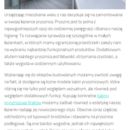
Urządzając mieszkanie wielu z nas decyduje się na zamontowanie
w swojej łazience prysznica. Prysznic jest to jedna z
najwygodniejszych opcji do codziennej pielęgnacji i dbania o naszą
higienę. To rozwiązanie sprawdza się szczególnie w małych
łazienkach, w których mamy ograniczoną przestrzeń i zależy nam
na wybraniu najbardziej funkcjonalnych produktów. Dodatkowym
atutem każdego prysznica jest łatwość utrzymania czystości, a
także wygoda w codziennym użytkowaniu.
Wybierając się do sklepów budowlanych możemy zwrócić uwagę
na fakt, iż dostępne są liczne modele kabin prysznicowych, które
różnią się nie tylko pod względem wizualnym, ale również pod
względem dodatkowych funkcji. Kupując konkretne
kabiny
prysznicowe Kraków
możemy zadbać również o estetykę naszej
łazienki nadając jej nowoczesnego stylu. Obecnie coraz częściej
odchodzimy od typowych brodzików i stawiamy na prysznice
podłogowe. Są one bardzo wygodne, jednak ich największym