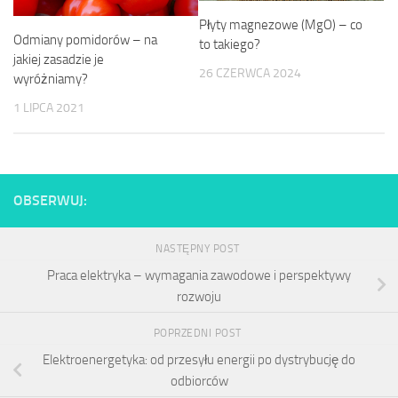
Płyty magnezowe (MgO) – co
Odmiany pomidorów – na
to takiego?
jakiej zasadzie je
26 CZERWCA 2024
wyróżniamy?
1 LIPCA 2021
OBSERWUJ:
NASTĘPNY POST
Praca elektryka – wymagania zawodowe i perspektywy
rozwoju
POPRZEDNI POST
Elektroenergetyka: od przesyłu energii po dystrybucję do
odbiorców