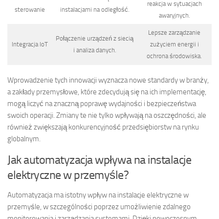
reakcja w sytuacjach
sterowanie
instalacjami na odległość.
awaryjnych.
Lepsze zarządzanie
Połączenie urządzeń z siecią
Integracja IoT
zużyciem energii i
i analiza danych.
ochrona środowiska.
Wprowadzenie tych innowacji wyznacza nowe standardy w branży,
a zakłady przemysłowe, które zdecydują się na ich implementację,
mogą liczyć na znaczną poprawę wydajności i bezpieczeństwa
swoich operacji. Zmiany te nie tylko wpływają na oszczędności, ale
również zwiększają konkurencyjność przedsiębiorstw na rynku
globalnym.
Jak automatyzacja wpływa na instalacje
elektryczne w przemyśle?
Automatyzacja ma istotny wpływ na instalacje elektryczne w
przemyśle, w szczególności poprzez umożliwienie zdalnego
monitorowania i zarządzania systemami. Dzięki nowoczesnym