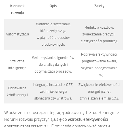
Kierunek
Opis
Zalety
rozwoju
Wdrażanie systemów,
Redukcja kosztów,
które zwiększają
Automatyzacja
zwiększenie precyzji i
wydajność procesów
elastyczności produkcji.
produkcyjnych.
Poprawa efektywności,
Wykorzystanie algorytmów
Sztuczna
prognozowanie awarii,
do analizy danych i
inteligencja
szybsze podejmowanie
optymalizacji procesów.
decyzji.
Integracja instalacji z OZE,
Zwiększenie efektywności
Odnawialne
takimi jak energia
energetycznej,
źródła energii
słoneczna czy wiatrowa.
zmniejszenie emisji CO2.
W połączeniu z rosnącą integracją odnawialnych źródeł energii, te
kierunki rozwoju przyczyniają się do
wzrostu efektywności
energetycznej
przemysłu. Firmy będą opracowywać bardziej