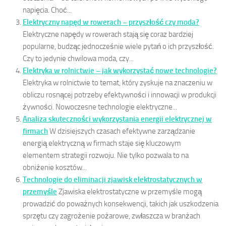
napięcia. Choć...
Elektryczny napęd w rowerach – przyszłość czy moda?
Elektryczne napędy w rowerach stają się coraz bardziej
popularne, budząc jednocześnie wiele pytań o ich przyszłość.
Czy to jedynie chwilowa moda, czy...
Elektryka w rolnictwie – jak wykorzystać nowe technologie?
Elektryka w rolnictwie to temat, który zyskuje na znaczeniu w
obliczu rosnącej potrzeby efektywności i innowacji w produkcji
żywności. Nowoczesne technologie elektryczne...
Analiza skuteczności wykorzystania energii elektrycznej w
firmach
W dzisiejszych czasach efektywne zarządzanie
energią elektryczną w firmach staje się kluczowym
elementem strategii rozwoju. Nie tylko pozwala to na
obniżenie kosztów...
Technologie do eliminacji zjawisk elektrostatycznych w
przemyśle
Zjawiska elektrostatyczne w przemyśle mogą
prowadzić do poważnych konsekwencji, takich jak uszkodzenia
sprzętu czy zagrożenie pożarowe, zwłaszcza w branżach