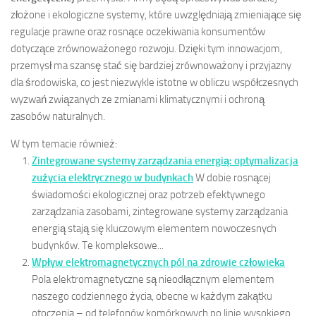
złożone i ekologiczne systemy, które uwzględniają zmieniające się
regulacje prawne oraz rosnące oczekiwania konsumentów
dotyczące zrównoważonego rozwoju. Dzięki tym innowacjom,
przemysł ma szansę stać się bardziej zrównoważony i przyjazny
dla środowiska, co jest niezwykle istotne w obliczu współczesnych
wyzwań związanych ze zmianami klimatycznymi i ochroną
zasobów naturalnych.
W tym temacie również:
Zintegrowane systemy zarządzania energią: optymalizacja
zużycia elektrycznego w budynkach
W dobie rosnącej
świadomości ekologicznej oraz potrzeb efektywnego
zarządzania zasobami, zintegrowane systemy zarządzania
energią stają się kluczowym elementem nowoczesnych
budynków. Te kompleksowe...
Wpływ elektromagnetycznych pól na zdrowie człowieka
Pola elektromagnetyczne są nieodłącznym elementem
naszego codziennego życia, obecne w każdym zakątku
otoczenia – od telefonów komórkowych po linie wysokiego