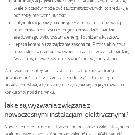
Automatyzacja procesów:
Dzięki zbieraniu danych i analizie,
wiele procesów może być zautomatyzowanych, co zredukuje
potrzebę interwencji ludzkiej.
Optymalizacja zużycia energii:
Systemy IoT umożliwiają
monitorowanie zużycia energii, co prowadzi do bardziej
efektywnego wykorzystania energii i obniżenia kosztów.
Lepsza kontrola i zarządzanie zasobami:
Przedsiębiorstwa
mogą śledzić i zarządzać swoimi zasobami w sposób bardziej
świadomy, co zwiększa efektywność ich wykorzystania.
Wprowadzenie integracji z systemami IoT to krok w stronę
nowoczesności, który przynosi liczne korzyści dla każdego
przedsiębiorstwa, a tym samym przyczynia się do jego rozwoju i
konkurencyjności na rynku.
Jakie są wyzwania związane z
nowoczesnymi instalacjami elektrycznymi?
Nowoczesne instalacje elektryczne, mimo licznych zalet, stają przed
wieloma wyzwaniami, które mogą wpłynąć na ich efektywność i