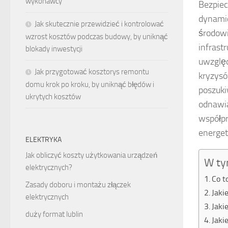
wykonawcy
Bezpiec
dynamic
Jak skutecznie przewidzieć i kontrolować
środowi
wzrost kosztów podczas budowy, by uniknąć
infrast
blokady inwestycji
uwzględ
Jak przygotować kosztorys remontu
kryzysó
domu krok po kroku, by uniknąć błędów i
poszuki
ukrytych kosztów
odnawia
współpr
energet
ELEKTRYKA
Jak obliczyć koszty użytkowania urządzeń
W ty
elektrycznych?
Co t
Zasady doboru i montażu złączek
Jaki
elektrycznych
Jaki
duży format lublin
Jaki