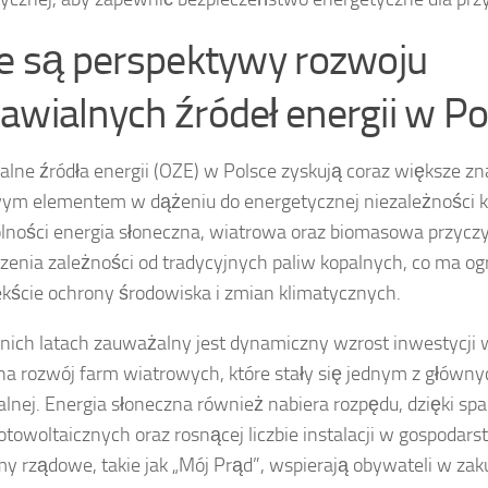
ie są perspektywy rozwoju
awialnych źródeł energii w Po
lne źródła energii (OZE) w Polsce zyskują coraz większe zna
ym elementem w dążeniu do energetycznej niezależności k
lności energia słoneczna, wiatrowa oraz biomasowa przyczy
zenia zależności od tradycyjnych paliw kopalnych, co ma o
kście ochrony środowiska i zmian klimatycznych.
nich latach zauważalny jest dynamiczny wzrost inwestycji 
na rozwój farm wiatrowych, które stały się jednym z głównyc
lnej. Energia słoneczna również nabiera rozpędu, dzięki s
fotowoltaicznych oraz rosnącej liczbie instalacji w gospod
y rządowe, takie jak „Mój Prąd”, wspierają obywateli w z