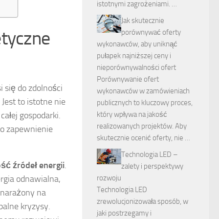
istotnymi zagrożeniami. …
Jak skutecznie
etyczne
porównywać oferty
wykonawców, aby uniknąć
pułapek najniższej ceny i
nieporównywalności ofert
Porównywanie ofert
 się do zdolności
wykonawców w zamówieniach
est to istotne nie
publicznych to kluczowy proces,
który wpływa na jakość
całej gospodarki.
realizowanych projektów. Aby
go zapewnienie
skutecznie ocenić oferty, nie …
Technologia LED –
ć źródeł energii
.
zalety i perspektywy
rozwoju
rgia odnawialna,
Technologia LED
j narażony na
zrewolucjonizowała sposób, w
balne kryzysy.
jaki postrzegamy i