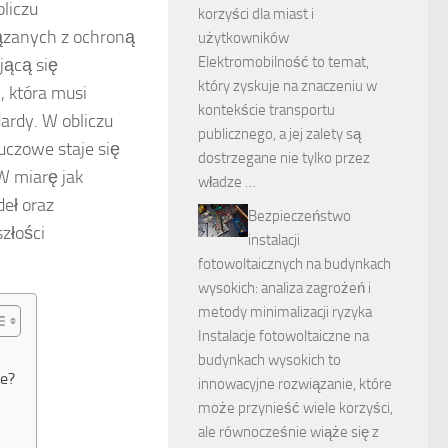
liczu
korzyści dla miast i
ązanych z ochroną
użytkowników
Elektromobilność to temat,
jącą się
który zyskuje na znaczeniu w
, która musi
kontekście transportu
ardy. W obliczu
publicznego, a jej zalety są
luczowe staje się
dostrzegane nie tylko przez
W miarę jak
władze …
deł oraz
Bezpieczeństwo
złości
instalacji
fotowoltaicznych na budynkach
wysokich: analiza zagrożeń i
metody minimalizacji ryzyka
Instalacje fotowoltaiczne na
budynkach wysokich to
ce?
innowacyjne rozwiązanie, które
może przynieść wiele korzyści,
ale równocześnie wiąże się z