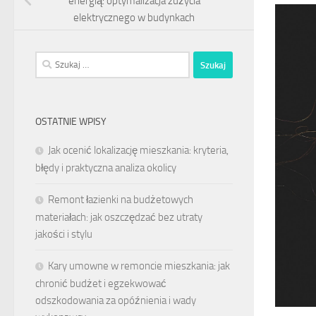
energią: optymalizacja zużycia
elektrycznego w budynkach
Szukaj:
OSTATNIE WPISY
Jak ocenić lokalizację mieszkania: kryteria,
błędy i praktyczna analiza okolicy
Remont łazienki na budżetowych
materiałach: jak oszczędzać bez utraty
jakości i stylu
Kary umowne w remoncie mieszkania: jak
chronić budżet i egzekwować
odszkodowania za opóźnienia i wady