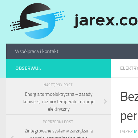
Skip to content
Współpraca i kontakt
OBSERWUJ:
ELEKTR
NASTĘPNY POST
Bez
Energia termoelektryczna – zasady
konwersji różnicy temperatur na prąd
elektryczny
per
POPRZEDNI POST
Zintegrowane systemy zarządzania
PRZEZ
J