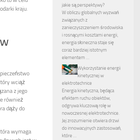
ko to w celu
jakie są perspektywy?
darki kraju.
W obliczu globalnych wyzwań
związanych z
zanieczyszczeniem środowiska
i rosnącymi kosztami energii,
 w
energia słoneczna staje się
coraz bardziej istotnym
elementem …
Wykorzystanie energii
zpieczeństwo
kinetycznej w
który wciąż
elektrotechnice
ązana z jego
Energia kinetyczna, będąca
efektem ruchu obiektów,
le również
odgrywa kluczową rolę w
óra dąży do
nowoczesnej elektrotechnice.
Jej zrozumienie otwiera drzwi
do innowacyjnych zastosowań,
 która wymaga
które …