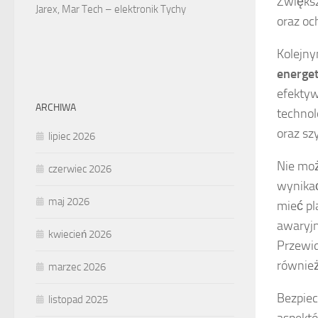
Zwiększ
Jarex, Mar Tech – elektronik Tychy
oraz oc
Kolejn
energe
efektyw
ARCHIWA
technol
oraz sz
lipiec 2026
Nie mo
czerwiec 2026
wynikać
maj 2026
mieć pl
awaryjn
kwiecień 2026
Przewid
również
marzec 2026
Bezpiec
listopad 2025