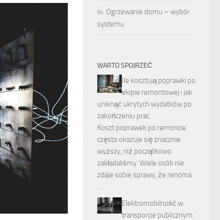
Ogrzewanie domu – wybór
systemu
WARTO SPOJRZEĆ
Ile kosztują poprawki po
ekipie remontowej i jak
uniknąć ukrytych wydatków po
zakończeniu prac
Koszt poprawek po remoncie
często okazuje się znacznie
wyższy, niż początkowo
zakładaliśmy. Wiele osób nie
zdaje sobie sprawy, że renoma
…
Elektromobilność w
transporcie publicznym: