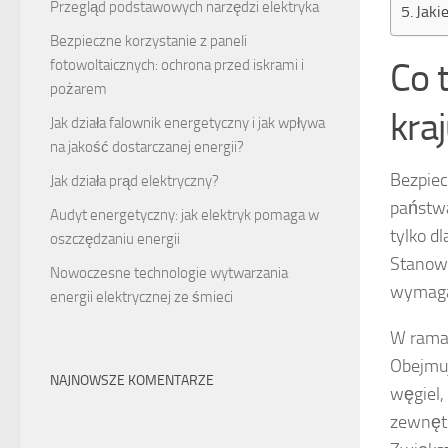
Przegląd podstawowych narzędzi elektryka
Jaki
Bezpieczne korzystanie z paneli
Co 
fotowoltaicznych: ochrona przed iskrami i
pożarem
kra
Jak działa falownik energetyczny i jak wpływa
na jakość dostarczanej energii?
Bezpiec
Jak działa prąd elektryczny?
państwa
Audyt energetyczny: jak elektryk pomaga w
tylko d
oszczędzaniu energii
Stanowi
Nowoczesne technologie wytwarzania
wymaga
energii elektrycznej ze śmieci
W rama
Obejmuj
NAJNOWSZE KOMENTARZE
węgiel,
zewnętr