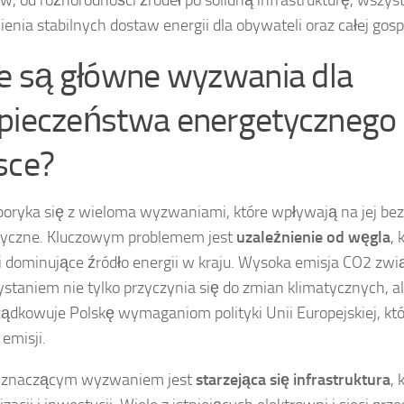
w, od różnorodności źródeł po solidną infrastrukturę, wszyst
enia stabilnych dostaw energii dla obywateli oraz całej gospo
ie są główne wyzwania dla
pieczeństwa energetycznego
sce?
boryka się z wieloma wyzwaniami, które wpływają na jej be
tyczne. Kluczowym problemem jest
uzależnienie od węgla
, 
 dominujące źródło energii w kraju. Wysoka emisja CO2 zwi
staniem nie tylko przyczynia się do zmian klimatycznych, a
ądkowuje Polskę wymaganiom polityki Unii Europejskiej, kt
 emisji.
 znaczącym wyzwaniem jest
starzejąca się infrastruktura
,