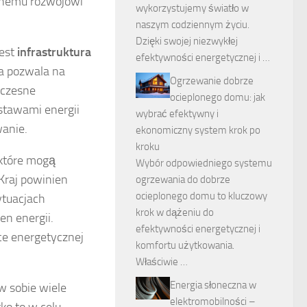
żonemu rozwojowi
wykorzystujemy światło w
naszym codziennym życiu.
Dzięki swojej niezwykłej
est
infrastruktura
efektywności energetycznej i …
na pozwala na
Ogrzewanie dobrze
oczesne
ocieplonego domu: jak
ostawami energii
wybrać efektywny i
wanie.
ekonomiczny system krok po
kroku
 które mogą
Wybór odpowiedniego systemu
Kraj powinien
ogrzewania do dobrze
ocieplonego domu to kluczowy
ytuacjach
krok w dążeniu do
en energii.
efektywności energetycznej i
ce energetycznej
komfortu użytkowania.
Właściwie …
Energia słoneczna w
w sobie wiele
elektromobilności –