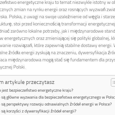
zeństwo energetyczne kraju to temat niezwykle istotny w ob
znych zmian na rynku energii oraz rosnących wyzwań zwi
ska. Polska, z uwagi na swoje uzależnienie od węgla i starze
rukturę, stoi przed koniecznością transformacji energetycznej
niać zarówno lokalne potrzeby, jak i międzynarodowe stand
w energetycznych oraz zmieniającej się polityki globalnej, k
wanie rozwiązań, które zapewnią stabilne dostawy energii. 
lne źródła energii zyskują na znaczeniu, dywersyfikacja źró
aca międzynarodowa mogą stać się fundamentem dla przys
ycznej Polski.
m artykule przeczytasz
o jest bezpieczeństwo energetyczne kraju?
e są główne wyzwania dla bezpieczeństwa energetycznego w Pols
e są perspektywy rozwoju odnawialnych źródeł energii w Polsce?
e są korzyści z dywersyfikacji źródeł energii?