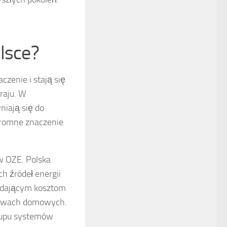
lsce?
czenie i stają się
raju. W
niają się do
gromne znaczenie
w OZE. Polska
h źródeł energii
padającym kosztom
arstwach domowych.
akupu systemów