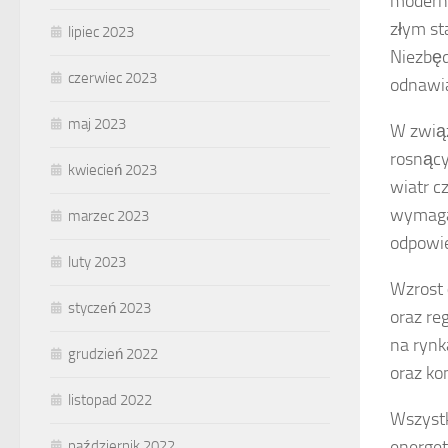
moderniz
złym st
lipiec 2023
Niezbęd
czerwiec 2023
odnawia
maj 2023
W zwią
rosnący
kwiecień 2023
wiatr c
wymagaj
marzec 2023
odpowie
luty 2023
Wzrost
styczeń 2023
oraz re
na ryn
grudzień 2022
oraz ko
listopad 2022
Wszystk
energet
październik 2022