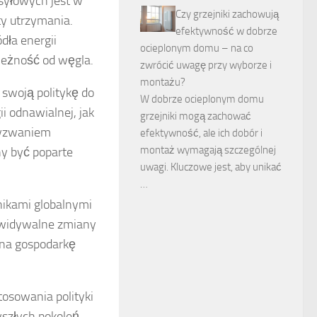
zesyłowych jest w
Czy grzejniki zachowują
ty utrzymania.
efektywność w dobrze
dła energii
ocieplonym domu – na co
leżność od węgla.
zwrócić uwagę przy wyborze i
montażu?
 swoją politykę do
W dobrze ocieplonym domu
i odnawialnej, jak
grzejniki mogą zachować
 wyzwaniem
efektywność, ale ich dobór i
montaż wymagają szczególnej
y być poparte
uwagi. Kluczowe jest, aby unikać
…
nikami globalnymi
zewidywalne zmiany
na gospodarkę
tosowania polityki
szłych pokoleń.