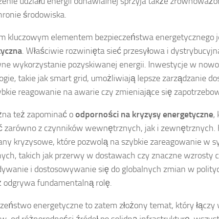
enie udziału energii odnawialnej sprzyja także zrównowa
hronie środowiska.
ym kluczowym elementem bezpieczeństwa energetycznego j
tyczna
. Właściwie rozwinięta sieć przesyłowa i dystrybucyj
ne wykorzystanie pozyskiwanej energii. Inwestycje w now
ogie, takie jak smart grid, umożliwiają lepsze zarządzanie d
ybkie reagowanie na awarie czy zmieniające się zapotrzebo
żna też zapominać o
odporności na kryzysy energetyczne
,
 zarówno z czynników wewnętrznych, jak i zewnętrznych. 
any kryzysowe, które pozwolą na szybkie zareagowanie w s
ych, takich jak przerwy w dostawach czy znaczne wzrosty c
ywanie i dostosowywanie się do globalnych zmian w polity
 odgrywa fundamentalną rolę.
zeństwo energetyczne to zatem złożony temat, który łączy 