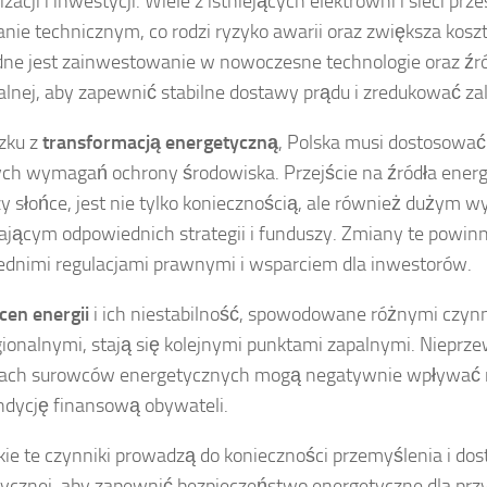
acji i inwestycji. Wiele z istniejących elektrowni i sieci pr
anie technicznym, co rodzi ryzyko awarii oraz zwiększa kosz
ne jest zainwestowanie w nowoczesne technologie oraz źró
lnej, aby zapewnić stabilne dostawy prądu i zredukować za
zku z
transformacją energetyczną
, Polska musi dostosować
ch wymagań ochrony środowiska. Przejście na źródła energi
zy słońce, jest nie tylko koniecznością, ale również dużym
ącym odpowiednich strategii i funduszy. Zmiany te powinn
dnimi regulacjami prawnymi i wsparciem dla inwestorów.
cen energii
i ich niestabilność, spowodowane różnymi czyn
gionalnymi, stają się kolejnymi punktami zapalnymi. Niepr
kach surowców energetycznych mogą negatywnie wpływać 
ndycję finansową obywateli.
ie te czynniki prowadzą do konieczności przemyślenia i dos
ycznej, aby zapewnić bezpieczeństwo energetyczne dla przy