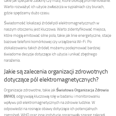
takie jak specjalne zasłony czy maty, które blokują promieniowanie.
Warto rozważyć ich użycie zwłaszcza w sypialniach czy biurach,
gdzie spędzamy dużo czasu.
Świadomość lokalizacji źródeł pól elektromagnetycznych w
naszym otoczeniu jest kluczowa. Warto zidentyfikować miejsca,
które mogą emitować silne pola, takie jak linie energetyczne, stacje
bazowe telefonii komórkowej czy urządzenia Wi-Fi. Po
zlokalizowaniu takich źródeł, możemy podejmować bardziej
świadome decyzje dotyczące ich użycia i unikać zbędnego
narażenia.
Jakie są zalecenia organizacji zdrowotnych
dotyczące pól elektromagnetycznych?
Organizacje zdrowotne, takie jak
Światowa Organizacja Zdrowia
(WHO)
, odgrywają kluczową rolę w badaniu i monitorowaniu
wpływu pól elektromagnetycznych na zdrowie ludzkie. W
odpowiedzi na rosnące obawy dotyczące ich potencjalnych
zagrożeń, WHO oraz inne instytucje opracowały szereg zaleceń,