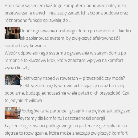
Procesory są sercem każdego komputera, odpowiedzialnym za
przetwarzanie danych i realizację zadań. Ich złożona budowa oraz
różnorodne funkcje sprawiają, że …
Dobór ogrzewania do starego domu po remoncie – kiedy i
jak zaplanować system, by zwiększyć efektywność i
komfort użytkowania
Wybór odpowiedniego systemu ogrzewania w starym domu po
remoncie to kluczowy krok, który znacząco wpływa na komfort
życia i koszty …
Elektryczny napęd w rowerach – przyszłość czy moda?
Elektryczne napędy w rowerach stają się coraz bardziej
popularne, budząc jednocześnie wiele pytań o ich przyszłość. Czy
to jedynie chwilowa …
Podłogówka na parterze i grzejniki na piętrze: jak połączyć
systemy dla komfortu i oszczędności energii
Łączenie ogrzewania podłogowego na parterze z grzejnikami na
piętrze to rozwiązanie, które może znacząco zwiększyć komfort