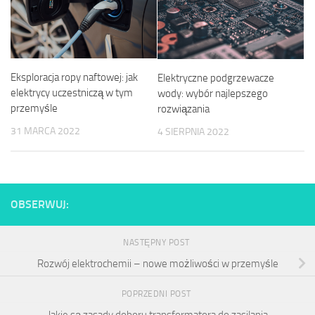
Eksploracja ropy naftowej: jak
Elektryczne podgrzewacze
elektrycy uczestniczą w tym
wody: wybór najlepszego
przemyśle
rozwiązania
31 MARCA 2022
4 SIERPNIA 2022
OBSERWUJ:
NASTĘPNY POST
Rozwój elektrochemii – nowe możliwości w przemyśle
POPRZEDNI POST
Jakie są zasady doboru transformatora do zasilania