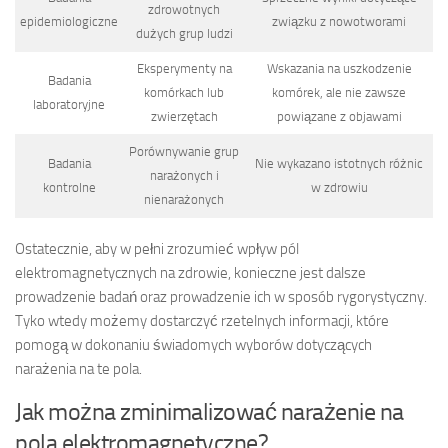
zdrowotnych
epidemiologiczne
związku z nowotworami
dużych grup ludzi
Eksperymenty na
Wskazania na uszkodzenie
Badania
komórkach lub
komórek, ale nie zawsze
laboratoryjne
zwierzętach
powiązane z objawami
Porównywanie grup
Badania
Nie wykazano istotnych różnic
narażonych i
kontrolne
w zdrowiu
nienarażonych
Ostatecznie, aby w pełni zrozumieć wpływ pól
elektromagnetycznych na zdrowie, konieczne jest dalsze
prowadzenie badań oraz prowadzenie ich w sposób rygorystyczny.
Tyko wtedy możemy dostarczyć rzetelnych informacji, które
pomogą w dokonaniu świadomych wyborów dotyczących
narażenia na te pola.
Jak można zminimalizować narażenie na
pola elektromagnetyczne?