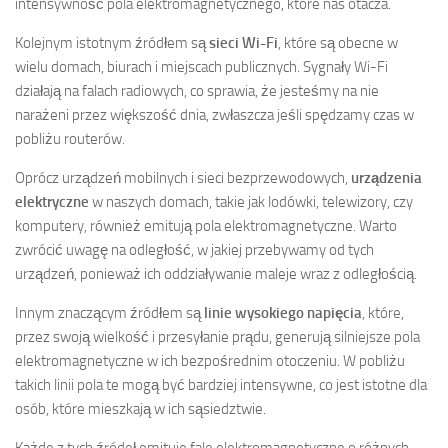
intensywność pola elektromagnetycznego, które nas otacza.
Kolejnym istotnym źródłem są
sieci Wi-Fi
, które są obecne w
wielu domach, biurach i miejscach publicznych. Sygnały Wi-Fi
działają na falach radiowych, co sprawia, że jesteśmy na nie
narażeni przez większość dnia, zwłaszcza jeśli spędzamy czas w
pobliżu routerów.
Oprócz urządzeń mobilnych i sieci bezprzewodowych,
urządzenia
elektryczne
w naszych domach, takie jak lodówki, telewizory, czy
komputery, również emitują pola elektromagnetyczne. Warto
zwrócić uwagę na odległość, w jakiej przebywamy od tych
urządzeń, ponieważ ich oddziaływanie maleje wraz z odległością.
Innym znaczącym źródłem są
linie wysokiego napięcia
, które,
przez swoją wielkość i przesyłanie prądu, generują silniejsze pola
elektromagnetyczne w ich bezpośrednim otoczeniu. W pobliżu
takich linii pola te mogą być bardziej intensywne, co jest istotne dla
osób, które mieszkają w ich sąsiedztwie.
Każde z tych źródeł emituje fale elektromagnetyczne o różnych