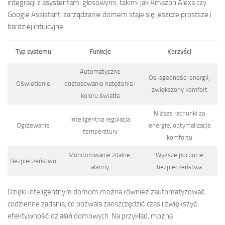
integracji z asystentami głosowymi, takimi jak Amazon Alexa czy
Google Assistant, zarządzanie domem staje się jeszcze prostsze i
bardziej intuicyjne.
Typ systemu
Funkcje
Korzyści
Automatyczne
Os-agedności energii,
Oświetlenie
dostosowanie natężenia i
zwiększony komfort
koloru światła
Niższe rachunki za
Inteligentna regulacja
Ogrzewanie
energię, optymalizacja
temperatury
komfortu
Monitorowanie zdalne,
Wyższe poczucie
Bezpieczeństwo
alarmy
bezpieczeństwa
Dzięki inteligentnym domom można również zautomatyzować
codzienne zadania, co pozwala zaoszczędzić czas i zwiększyć
efektywność działań domowych. Na przykład, można