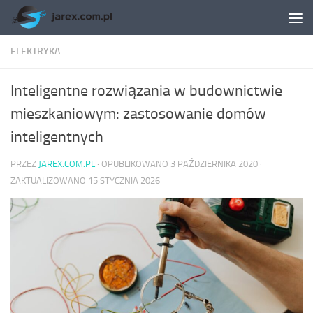
Skip to content
ELEKTRYKA
Inteligentne rozwiązania w budownictwie
mieszkaniowym: zastosowanie domów
inteligentnych
PRZEZ
JAREX.COM.PL
· OPUBLIKOWANO
3 PAŹDZIERNIKA 2020
·
ZAKTUALIZOWANO
15 STYCZNIA 2026