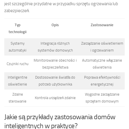
jest szczególnie przydatne w przypadku sprzętu ogrzewania lub
zabezpieczeń.
Typ
Opis
Zastosowanie
technologii
Systemy
Integracja różnych
Zarządzanie oświetleniem
automatyki
systemów domowych
i ogrzewaniem
Monitorowanie obecności i
Automatyczne włączanie
Czujniki ruchu
bezpieczeństwa
oświetlenia
Inteligentne
Dostosowanie światła do
Poprawa efektywności
oświetlenie
potrzeb użytkownika
energetycznej
Zdalne
Wygodne zarządzanie
Kontrola urządzeń zdalnie
sterowanie
sprzętem domowym
Jakie są przykłady zastosowania domów
inteligentnych w praktyce?