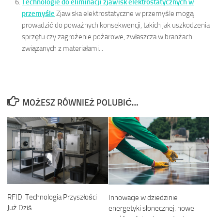
Technologie do eliminacji zjawisk elektrostatycznych w
przemyśle
Zjawiska elektrostatyczne w przemyśle mogą
prowadzić do poważnych konsekwencji, takich jak uszkodzenia
sprzętu czy zagrożenie pożarowe, zwłaszcza w branżach
związanych z materiałami...
MOŻESZ RÓWNIEŻ POLUBIĆ…
RFID: Technologia Przyszłości
Innowacje w dziedzinie
Już Dziś
energetyki słonecznej: nowe