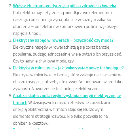
Wpływ elektromagnetycznych pól na zdrowie człowieka
Pola elektromagnetyczne są nieodłącznym elementem
naszego codziennego życia, obecne w każdym zakątku
otoczenia – od telefonów komórkowych po linie wysokiego
napięcia. Choć...
Elektryczny napęd w rowerach – przyszłość czy moda?
Elektryczne napędy w rowerach stają się coraz bardziej
popularne, budząc jednocześnie wiele pytań o ich przyszłość.
Czy to jedynie chwilowa moda, czy...
Elektryka w rolnictwie – jak wykorzystać nowe technologie?
Elektryka w rolnictwie to temat, który zyskuje na znaczeniu w
obliczu rosnącej potrzeby efektywności i innowacji w produkcji
żywności. Nowoczesne technologie elektryczne...
Analiza skuteczności wykorzystania energii elektrycznej w
firmach
W dzisiejszych czasach efektywne zarządzanie
energią elektryczną w firmach staje się kluczowym
elementem strategii rozwoju. Nie tylko pozwala to na
obniżenie kosztów...