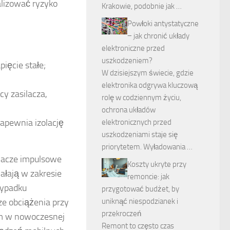
lizować ryzyko
Krakowie, podobnie jak …
Powłoki antystatyczne
− jak chronić układy
elektroniczne przed
uszkodzeniem?
ięcie stałe;
W dzisiejszym świecie, gdzie
elektronika odgrywa kluczową
acy zasilacza,
rolę w codziennym życiu,
ochrona układów
zapewnia izolację
elektronicznych przed
uszkodzeniami staje się
priorytetem. Wyładowania …
ilacze impulsowe
Koszty ukryte przy
ałają w zakresie
remoncie: jak
zypadku
przygotować budżet, by
e obciążenia przy
uniknąć niespodzianek i
przekroczeń
em w nowoczesnej
Remont to często czas