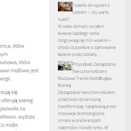
Toaletki do sypialni z
lustrem – czy warto
kupić?
W wielu domach na całym
świecie każdego ranka
rozgrywają się mini wojenki –
nice, które
chodzi oczywiście o zajmowanie
wnym
łazienki przez kobiety, …
pulsowa, która
Przyszłość Zarządzania
sowi możliwe jest
Nieruchomościami:
ergii.
Kluczowe Trendy Kształtujące
Branżę
zują się
Zarządzanie nieruchomościami
przechodzi dynamiczną
 oferują szereg
transformację, napędzaną przez
o pozwala na
innowacje technologiczne,
datkowo, wyższa
zmiany w preferencjach
 co może
najemców i rozwój rynku. W