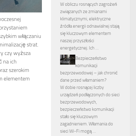
W obliczu rosnących zagrożeń
związanych ze zmianami
woczesnej
klimatycznymi, elektryczne
źródła energii odnawialnej stają
korzystaniem
się kluczowym elementem
 szybkim włączaniu
naszej przyszłości
imalizację strat.
energetycznej. Ich …
ary czy wyższa
Bezpieczeństwo
 na ich
komunikacji
oraz szerokim
bezprzewodowej – jak chronić
nym elementem
dane przed włamaniem?
W dobie rosnącej liczby
urządzeń podłączonych do sieci
bezprzewodowych,
bezpieczeństwo komunikacji
stało się kluczowym
zagadnieniem. Włamania do
sieci Wi-Fi mogą …