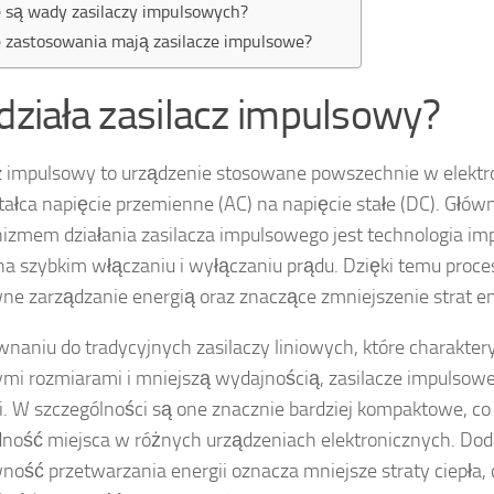
e są wady zasilaczy impulsowych?
e zastosowania mają zasilacze impulsowe?
 działa zasilacz impulsowy?
z impulsowy to urządzenie stosowane powszechnie w elektro
tałca napięcie przemienne (AC) na napięcie stałe (DC). Głó
zmem działania zasilacza impulsowego jest technologia im
na szybkim włączaniu i wyłączaniu prądu. Dzięki temu proce
ne zarządzanie energią oraz znaczące zmniejszenie strat en
naniu do tradycyjnych zasilaczy liniowych, które charaktery
mi rozmiarami i mniejszą wydajnością, zasilacze impulsowe
i. W szczególności są one znacznie bardziej kompaktowe, c
ność miejsca w różnych urządzeniach elektronicznych. Do
ność przetwarzania energii oznacza mniejsze straty ciepła,