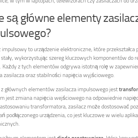
nice, w tym w laptopach, telewizorach czy zasilaczach do ur
ie są główne elementy zasilac
ulsowego?
z impulsowy to urządzenie elektroniczne, które przekształca
 stały, wykorzystując szereg kluczowych komponentów do rea
. Każdy z tych elementów odgrywa istotną rolę w zapewni
ia zasilacza oraz stabilności napięcia wyjściowego.
z głównych elementów zasilacza impulsowego jest
transfo
m jest zmiana napięcia wejściowego na odpowiednie napięc
zastosowaniu transformatora, zasilacz może dostosować poz
 podłączonego urządzenia, co jest kluczowe w wielu aplika
nicznych.
ważnym elementem jest
dioda prostownicza
, która konwer