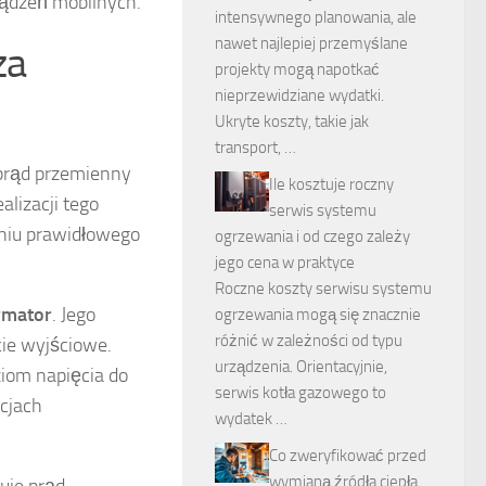
ządzeń mobilnych.
intensywnego planowania, ale
nawet najlepiej przemyślane
za
projekty mogą napotkać
nieprzewidziane wydatki.
Ukryte koszty, takie jak
transport, …
 prąd przemienny
Ile kosztuje roczny
lizacji tego
serwis systemu
eniu prawidłowego
ogrzewania i od czego zależy
jego cena w praktyce
Roczne koszty serwisu systemu
rmator
. Jego
ogrzewania mogą się znacznie
różnić w zależności od typu
ie wyjściowe.
urządzenia. Orientacyjnie,
iom napięcia do
serwis kotła gazowego to
cjach
wydatek …
Co zweryfikować przed
wymianą źródła ciepła,
tuje prąd