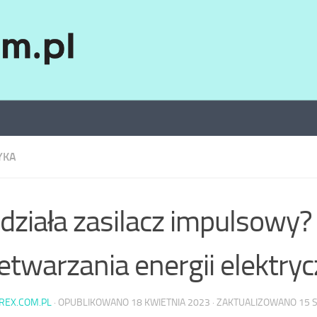
YKA
 działa zasilacz impulsowy
etwarzania energii elektryc
AREX.COM.PL
· OPUBLIKOWANO
18 KWIETNIA 2023
· ZAKTUALIZOWANO
15 