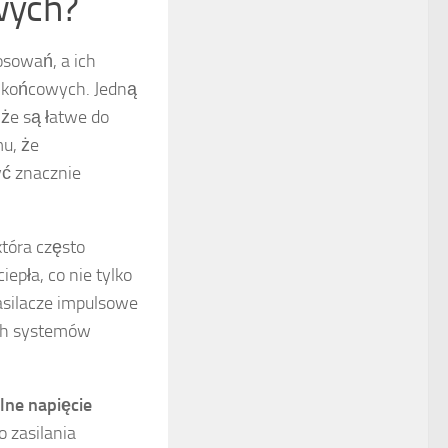
owych?
osowań, a ich
w końcowych. Jedną
, że są łatwe do
mu, że
yć znacznie
 która często
iepła, co nie tylko
silacze impulsowe
ych systemów
ilne napięcie
o zasilania