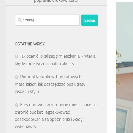
poprawić efektywność?
Szukaj:
OSTATNIE WPISY
Jak ocenić lokalizację mieszkania: kryteria,
błędy i praktyczna analiza okolicy
Remont łazienki na budżetowych
materiałach: jak oszczędzać bez utraty
jakości i stylu
Kary umowne w remoncie mieszkania: jak
chronić budżet i egzekwować
odszkodowania za opóźnienia i wady
wykonawcy