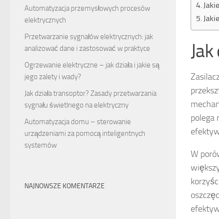
Jaki
Automatyzacja przemysłowych procesów
Jaki
elektrycznych
Przetwarzanie sygnałów elektrycznych: jak
Jak
analizować dane i zastosować w praktyce
Ogrzewanie elektryczne – jak działa i jakie są
Zasilac
jego zalety i wady?
przeksz
Jak działa transoptor? Zasady przetwarzania
mechani
sygnału świetlnego na elektryczny
polega 
Automatyzacja domu – sterowanie
efektyw
urządzeniami za pomocą inteligentnych
systemów
W porów
większy
korzyśc
NAJNOWSZE KOMENTARZE
oszczęd
efektyw