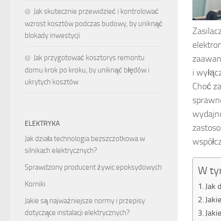
Jak skutecznie przewidzieć i kontrolować
wzrost kosztów podczas budowy, by uniknąć
Zasilac
blokady inwestycji
elektro
zaawans
Jak przygotować kosztorys remontu
domu krok po kroku, by uniknąć błędów i
i wyłąc
ukrytych kosztów
Choć za
sprawno
wydajno
ELEKTRYKA
zastoso
Jak działa technologia bezszczotkowa w
współcz
silnikach elektrycznych?
Sprawdzony producent żywic epoksydowych
W ty
Korniki
Jak 
Jaki
Jakie są najważniejsze normy i przepisy
Jaki
dotyczące instalacji elektrycznych?