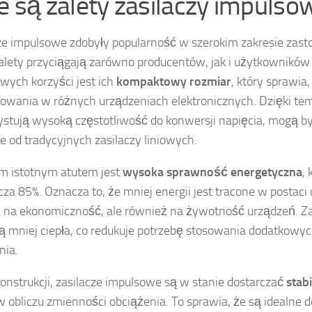
ie są zalety zasilaczy impuls
ze impulsowe zdobyły popularność w szerokim zakresie zast
zalety przyciągają zarówno producentów, jak i użytkownikó
owych korzyści jest ich
kompaktowy rozmiar
, który sprawia
lowania w różnych urządzeniach elektronicznych. Dzięki te
stują wysoką częstotliwość do konwersji napięcia, mogą b
e od tradycyjnych zasilaczy liniowych.
m istotnym atutem jest
wysoka sprawność energetyczna
,
za 85%. Oznacza to, że mniej energii jest tracone w postaci c
na ekonomiczność, ale również na żywotność urządzeń. Za
ą mniej ciepła, co redukuje potrzebę stosowania dodatkow
nia.
konstrukcji, zasilacze impulsowe są w stanie dostarczać
stab
 obliczu zmienności obciążenia. To sprawia, że są idealne d