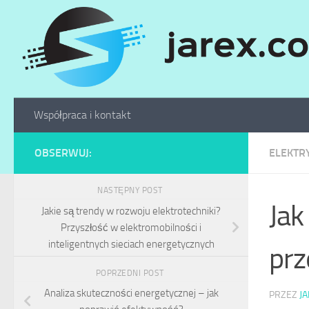
Skip to content
Współpraca i kontakt
OBSERWUJ:
ELEKTR
NASTĘPNY POST
Jak
Jakie są trendy w rozwoju elektrotechniki?
Przyszłość w elektromobilności i
inteligentnych sieciach energetycznych
prz
POPRZEDNI POST
Analiza skuteczności energetycznej – jak
PRZEZ
J