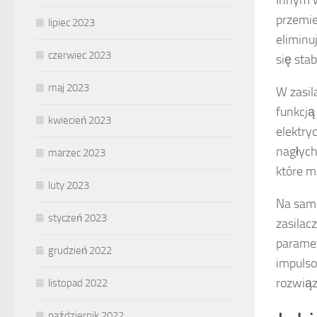
przemie
lipiec 2023
eliminu
czerwiec 2023
się sta
maj 2023
W zasi
funkcją
kwiecień 2023
elektry
nagłych
marzec 2023
które m
luty 2023
Na sam
styczeń 2023
zasilac
paramet
grudzień 2022
impulso
rozwiąz
listopad 2022
październik 2022