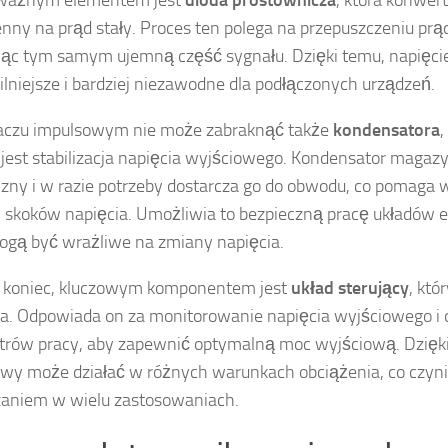
nny na prąd stały. Proces ten polega na przepuszczeniu prą
jąc tym samym ujemną część sygnału. Dzięki temu, napięci
bilniejsze i bardziej niezawodne dla podłączonych urządzeń.
laczu impulsowym nie może zabraknąć także
kondensatora
,
 jest stabilizacja napięcia wyjściowego. Kondensator magaz
czny i w razie potrzeby dostarcza go do obwodu, co pomaga w
 skoków napięcia. Umożliwia to bezpieczną pracę układów e
ogą być wrażliwe na zmiany napięcia.
 koniec, kluczowym komponentem jest
układ sterujący
, któ
za. Odpowiada on za monitorowanie napięcia wyjściowego 
rów pracy, aby zapewnić optymalną moc wyjściową. Dzięki
wy może działać w różnych warunkach obciążenia, co czyn
aniem w wielu zastosowaniach.