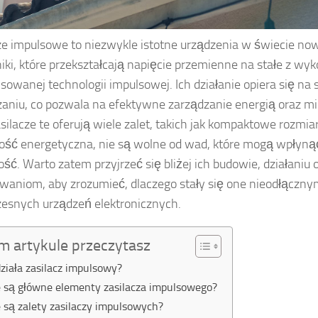
ze impulsowe to niezwykle istotne urządzenia w świecie no
niki, które przekształcają napięcie przemienne na stałe z wy
owanej technologii impulsowej. Ich działanie opiera się na
zaniu, co pozwala na efektywne zarządzanie energią oraz min
silacze te oferują wiele zalet, takich jak kompaktowe rozmi
ść energetyczna, nie są wolne od wad, które mogą wpłynąć
ść. Warto zatem przyjrzeć się bliżej ich budowie, działaniu 
waniom, aby zrozumieć, dlaczego stały się one nieodłącz
esnych urządzeń elektronicznych.
m artykule przeczytasz
działa zasilacz impulsowy?
e są główne elementy zasilacza impulsowego?
e są zalety zasilaczy impulsowych?