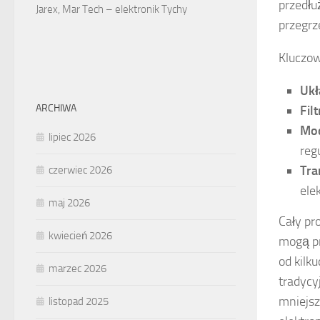
przedłu
Jarex, Mar Tech – elektronik Tychy
przegrz
Kluczow
Ukł
ARCHIWA
Filt
Mod
lipiec 2026
reg
Tra
czerwiec 2026
ele
maj 2026
Cały pr
kwiecień 2026
mogą pr
od kilk
marzec 2026
tradycy
mniejsz
listopad 2025