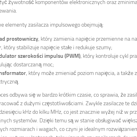
żyć żywotność komponentów elektronicznych oraz zminima
ewania.
e elementy zasilacza impulsowego obejmują:
ad prostowniczy
, który zamienia napięcie przemienne na nap
r
, który stabilizuje napięcie stałe i redukuje szumy;
ulator szerokości impulsu (PWM)
, który kontroluje cykl pr
ulując dostarczaną moc;
nsformator
, który może zmieniać poziom napięcia, a także 
ktryczną.
oces odbywa się w bardzo krótkim czasie, co sprawia, że zas
acować z dużymi częstotliwościami. Zwykle zasilacze te dzi
udziesięciu kHz do kilku MHz, co jest znacznie wyżej niż w pr
jnych systemów. Dzięki temu są w stanie obsługiwać większ
ych rozmiarach i wagach, co czyni je idealnym rozwiązani