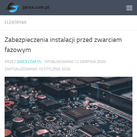
Skip to content
ELEKTRYKA
Zabezpieczenia instalacji przed zwarciem
fazowym
PRZEZ
JAREX.COM.PL
· OPUBLIKOWANO
12 SIERPNIA 2020
·
ZAKTUALIZOWANO
15 STYCZNIA 2026