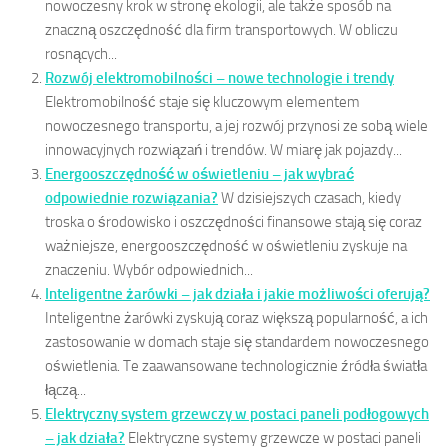
nowoczesny krok w stronę ekologii, ale także sposób na
znaczną oszczędność dla firm transportowych. W obliczu
rosnących...
Rozwój elektromobilności – nowe technologie i trendy
Elektromobilność staje się kluczowym elementem
nowoczesnego transportu, a jej rozwój przynosi ze sobą wiele
innowacyjnych rozwiązań i trendów. W miarę jak pojazdy...
Energooszczędność w oświetleniu – jak wybrać
odpowiednie rozwiązania?
W dzisiejszych czasach, kiedy
troska o środowisko i oszczędności finansowe stają się coraz
ważniejsze, energooszczędność w oświetleniu zyskuje na
znaczeniu. Wybór odpowiednich...
Inteligentne żarówki – jak działa i jakie możliwości oferują?
Inteligentne żarówki zyskują coraz większą popularność, a ich
zastosowanie w domach staje się standardem nowoczesnego
oświetlenia. Te zaawansowane technologicznie źródła światła
łączą...
Elektryczny system grzewczy w postaci paneli podłogowych
– jak działa?
Elektryczne systemy grzewcze w postaci paneli