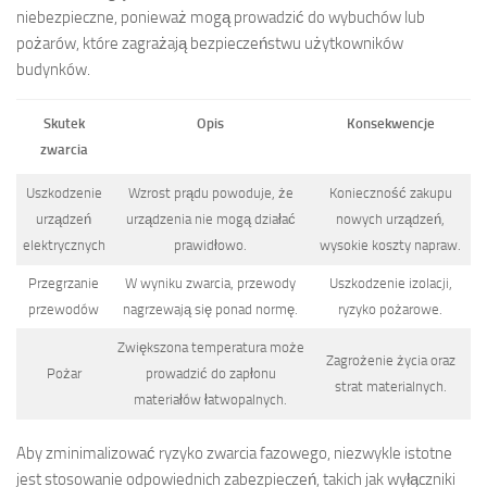
niebezpieczne, ponieważ mogą prowadzić do wybuchów lub
pożarów, które zagrażają bezpieczeństwu użytkowników
budynków.
Skutek
Opis
Konsekwencje
zwarcia
Uszkodzenie
Wzrost prądu powoduje, że
Konieczność zakupu
urządzeń
urządzenia nie mogą działać
nowych urządzeń,
elektrycznych
prawidłowo.
wysokie koszty napraw.
Przegrzanie
W wyniku zwarcia, przewody
Uszkodzenie izolacji,
przewodów
nagrzewają się ponad normę.
ryzyko pożarowe.
Zwiększona temperatura może
Zagrożenie życia oraz
Pożar
prowadzić do zapłonu
strat materialnych.
materiałów łatwopalnych.
Aby zminimalizować ryzyko zwarcia fazowego, niezwykle istotne
jest stosowanie odpowiednich zabezpieczeń, takich jak wyłączniki