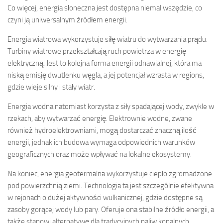
Co więcej, energia słoneczna jest dostępna niemal wszędzie, co
czyni ją uniwersalnym źródłem energii.
Energia wiatrowa wykorzystuje siłę wiatru do wytwarzania prądu.
Turbiny wiatrowe przekształcają ruch powietrza w energię
elektryczną. Jest to kolejna forma energii odnawialnej, która ma
niską emisję dwutlenku węgla, a jej potencjał wzrasta w regions,
gdzie wieje silny i stały wiatr.
Energia wodna natomiast korzysta z siły spadającej wody, zwykle w
rzekach, aby wytwarzać energię. Elektrownie wodne, zwane
również hydroelektrowniami, mogą dostarczać znaczną ilość
energii, jednak ich budowa wymaga odpowiednich warunków
geograficznych oraz może wpływać na lokalne ekosystemy.
Na koniec, energia geotermalna wykorzystuje ciepło zgromadzone
pod powierzchnią ziemi. Technologia ta jest szczególnie efektywna
w rejonach o dużej aktywności wulkanicznej, gdzie dostępne są
zasoby gorącej wody lub pary. Oferuje ona stabilne źródło energii, a
także stanowi alternatywę dla tradycyjnych paliw kopalnych.