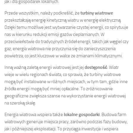
jak i dla gospodarek lokalnych.
Przede wszystkim, należy podkreślić, że
turbiny wiatrowe
przekształcają energię kinetyczną wiatru w energię elektryczną.
Dzięki temu możliwe jest wytwarzanie czystej energii, co spirytuuje
nas w kierunku redukcji emisji gazów cieplarnianych. W
przeciwieństwie do tradycyjnych źródeł energii, takich jak węgiel czy
gaz, energia wiatrowa nie przyczynia się do zanieczyszczenia
powietrza, co jest kluczowe w walce ze zmianami klimatycznymi.
Inną ważną zaletą energii wiatrowej jest jej
dostępność
. Wiatr
wieje w wielu regionach świata, co sprawia, że turbiny wiatrowe
mogą być instalowane w różnych miejscach, w tym tam, gdzie inne
źródła energii mogą być mniej opłacalne. To zróżnicowanie
geograficzne zwiększa szanse na wykorzystanie energii wiatrowej
na szeroką skalę.
Energia wiatrowa wspiera także
lokalne gospodarki
. Budowa farm
wiatrowych generuje miejsca pracy, zarówno podczas fazy budowy,
jak i późniejszej eksploatacji. To przyciąga inwestycje i wspiera