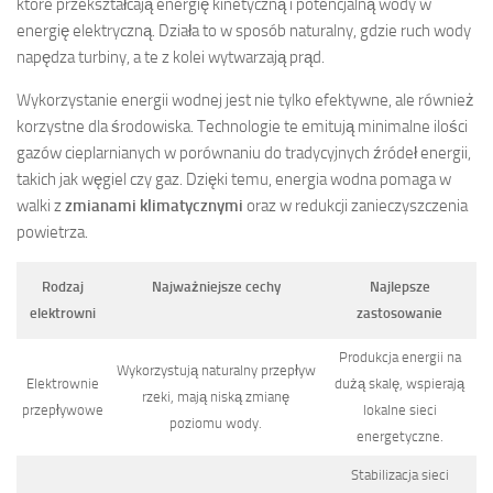
które przekształcają energię kinetyczną i potencjalną wody w
energię elektryczną. Działa to w sposób naturalny, gdzie ruch wody
napędza turbiny, a te z kolei wytwarzają prąd.
Wykorzystanie energii wodnej jest nie tylko efektywne, ale również
korzystne dla środowiska. Technologie te emitują minimalne ilości
gazów cieplarnianych w porównaniu do tradycyjnych źródeł energii,
takich jak węgiel czy gaz. Dzięki temu, energia wodna pomaga w
walki z
zmianami klimatycznymi
oraz w redukcji zanieczyszczenia
powietrza.
Rodzaj
Najważniejsze cechy
Najlepsze
elektrowni
zastosowanie
Produkcja energii na
Wykorzystują naturalny przepływ
Elektrownie
dużą skalę, wspierają
rzeki, mają niską zmianę
przepływowe
lokalne sieci
poziomu wody.
energetyczne.
Stabilizacja sieci