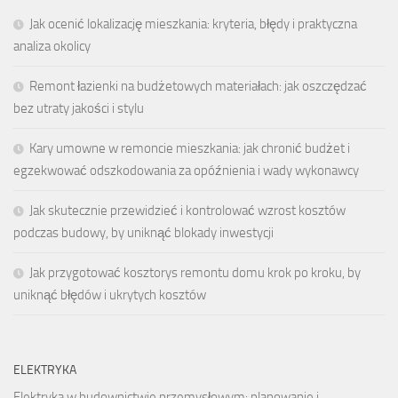
Jak ocenić lokalizację mieszkania: kryteria, błędy i praktyczna
analiza okolicy
Remont łazienki na budżetowych materiałach: jak oszczędzać
bez utraty jakości i stylu
Kary umowne w remoncie mieszkania: jak chronić budżet i
egzekwować odszkodowania za opóźnienia i wady wykonawcy
Jak skutecznie przewidzieć i kontrolować wzrost kosztów
podczas budowy, by uniknąć blokady inwestycji
Jak przygotować kosztorys remontu domu krok po kroku, by
uniknąć błędów i ukrytych kosztów
ELEKTRYKA
Elektryka w budownictwie przemysłowym: planowanie i