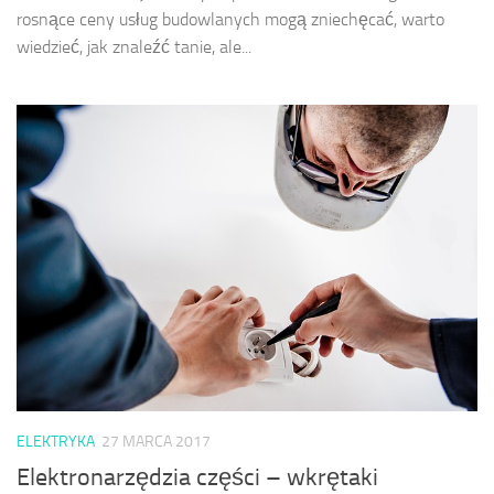
rosnące ceny usług budowlanych mogą zniechęcać, warto
wiedzieć, jak znaleźć tanie, ale...
ELEKTRYKA
27 MARCA 2017
Elektronarzędzia części – wkrętaki