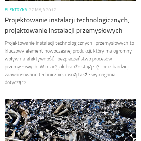
ELEKTRYKA
27 MAJA 2017
Projektowanie instalacji technologicznych,
projektowanie instalacji przemysłowych
Projektowanie instalacji technologicznych i przemysłowych to
kluczowy element nowoczesnej produkcji, który ma ogromny
wpływ na efektywność i bezpieczeństwo procesów
przemysłowych. W miarę jak branże stają się coraz bardziej
zaawansowane technicznie, rosną także wymagania
dotyczące...