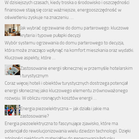
W dzisiejszych czasach, kiedy troska o środowisko i oszczędności
finansowe stają się coraz ważniejsze, energooszczędność w
oświetleniu zyskuje na znaczeniu. …
Jak wybrać ogrzewanie do domu parterowego: kluczowe
kryteria i typowe pułapki decyzji
Wybór systemu ogrzewania do domu parterowego to decyzja,
która może znacząco wpłynąć na komfort mieszkania oraz wydatki.
Kluczowe aspekty, które …
Zastosowanie energii słonecznej w przemyśle hotelarskim
i turystycznym
Coraz więcej hoteli i obiektów turystycznych dostrzega potencjał
energii słonecznej jako kluczowego elementu zrównoważonego
rozwoju. W obliczu rosnących kosztów energii …
Energia piezoelektryczna – jak działa i jakie ma
zastosowanie?
Energia piezoelektryczna to fascynujące zjawisko, które ma
potencjał do rewolucjonizowania wielu dziedzin technologii. Dzięki
zdolności niektórych materiałów do generowania ładunku …