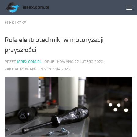
Skip to content
ELEKTRYKA
Rola elektrotechniki w motoryzacji
przyszłości
PRZEZ
JAREX.COM.PL
· OPUBLIKOWANO
22 LUTEGO 2022
·
ZAKTUALIZOWANO
15 STYCZNIA 2026