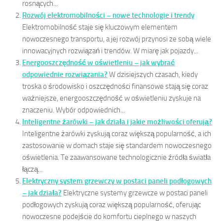
rosnących...
Rozwój elektromobilności – nowe technologie i trendy
Elektromobilność staje się kluczowym elementem
nowoczesnego transportu, a jej rozwój przynosi ze sobą wiele
innowacyjnych rozwiązań i trendów. W miarę jak pojazdy...
Energooszczędność w oświetleniu – jak wybrać
odpowiednie rozwiązania?
W dzisiejszych czasach, kiedy
troska o środowisko i oszczędności finansowe stają się coraz
ważniejsze, energooszczędność w oświetleniu zyskuje na
znaczeniu. Wybór odpowiednich...
Inteligentne żarówki – jak działa i jakie możliwości oferują?
Inteligentne żarówki zyskują coraz większą popularność, a ich
zastosowanie w domach staje się standardem nowoczesnego
oświetlenia. Te zaawansowane technologicznie źródła światła
łączą...
Elektryczny system grzewczy w postaci paneli podłogowych
– jak działa?
Elektryczne systemy grzewcze w postaci paneli
podłogowych zyskują coraz większą popularność, oferując
nowoczesne podejście do komfortu cieplnego w naszych