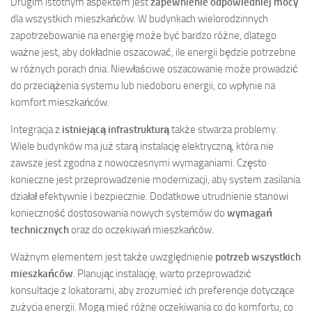
Drugim istotnym aspektem jest
zapewnienie odpowiedniej mocy
dla wszystkich mieszkańców. W budynkach wielorodzinnych
zapotrzebowanie na energię może być bardzo różne, dlatego
ważne jest, aby dokładnie oszacować, ile energii będzie potrzebne
w różnych porach dnia. Niewłaściwe oszacowanie może prowadzić
do przeciążenia systemu lub niedoboru energii, co wpłynie na
komfort mieszkańców.
Integracja z
istniejącą infrastrukturą
także stwarza problemy.
Wiele budynków ma już starą instalację elektryczną, która nie
zawsze jest zgodna z nowoczesnymi wymaganiami. Często
konieczne jest przeprowadzenie modernizacji, aby system zasilania
działał efektywnie i bezpiecznie. Dodatkowe utrudnienie stanowi
konieczność dostosowania nowych systemów do
wymagań
technicznych
oraz do oczekiwań mieszkańców.
Ważnym elementem jest także uwzględnienie
potrzeb wszystkich
mieszkańców
. Planując instalację, warto przeprowadzić
konsultacje z lokatorami, aby zrozumieć ich preferencje dotyczące
zużycia energii. Mogą mieć różne oczekiwania co do komfortu, co