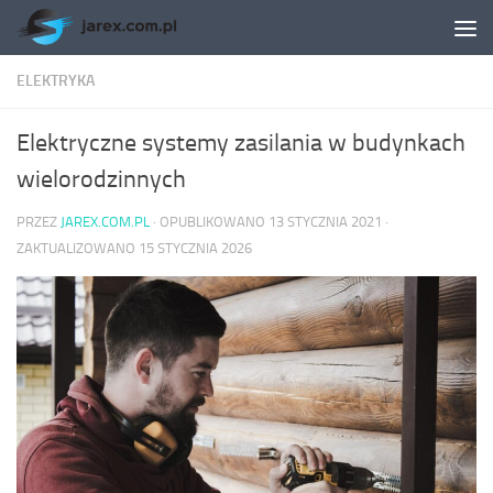
Skip to content
ELEKTRYKA
Elektryczne systemy zasilania w budynkach
wielorodzinnych
PRZEZ
JAREX.COM.PL
· OPUBLIKOWANO
13 STYCZNIA 2021
·
ZAKTUALIZOWANO
15 STYCZNIA 2026