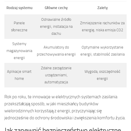
Rodzaj systemu
Główne cechy
Zalety
Odnawialne źródło
Panele
Zmniejszenie rachunków za
energii, instalacja na
słoneczne
energię, niska emisja CO2
dachu
Systemy
Akumulatory do
Optymalne wykorzystanie
magazynowania
przechowywania energii
energii, stabilność zasilania
energii
Zdalne zarządzanie
Aplikacje smart
Wygoda, oszczędność
urządzeniami,
home
energii
automatyzacja
Rok po roku, te innowacje w elektrycznych systemach zasilania
przekształcają sposób, w jaki mieszkańcy budynków
wielorodzinnych korzystają z energii, przyczyniając się
jednocześnie do ochrony środowiska i zwiększenia komfortu życia.
Jak zapewnić bezpieczeństwo elektryczne