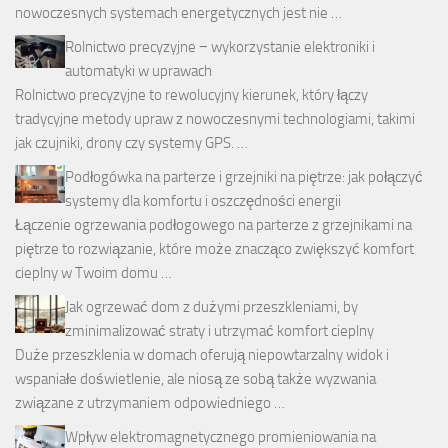
nowoczesnych systemach energetycznych jest nie …
Rolnictwo precyzyjne − wykorzystanie elektroniki i
automatyki w uprawach
Rolnictwo precyzyjne to rewolucyjny kierunek, który łączy
tradycyjne metody upraw z nowoczesnymi technologiami, takimi
jak czujniki, drony czy systemy GPS. …
Podłogówka na parterze i grzejniki na piętrze: jak połączyć
systemy dla komfortu i oszczędności energii
Łączenie ogrzewania podłogowego na parterze z grzejnikami na
piętrze to rozwiązanie, które może znacząco zwiększyć komfort
cieplny w Twoim domu …
Jak ogrzewać dom z dużymi przeszkleniami, by
zminimalizować straty i utrzymać komfort cieplny
Duże przeszklenia w domach oferują niepowtarzalny widok i
wspaniałe doświetlenie, ale niosą ze sobą także wyzwania
związane z utrzymaniem odpowiedniego …
Wpływ elektromagnetycznego promieniowania na