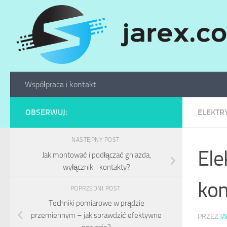
Skip to content
Współpraca i kontakt
OBSERWUJ:
ELEKTR
NASTĘPNY POST
Ele
Jak montować i podłączać gniazda,
wyłączniki i kontakty?
kom
POPRZEDNI POST
Techniki pomiarowe w prądzie
przemiennym – jak sprawdzić efektywne
PRZEZ
J