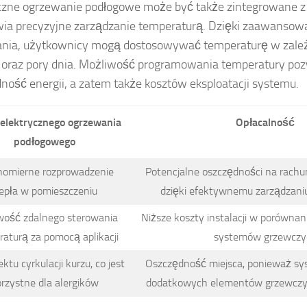
czne ogrzewanie podłogowe może być także zintegrowane 
wia precyzyjne zarządzanie temperaturą. Dzięki zaawans
nia, użytkownicy mogą dostosowywać temperaturę w zależ
 oraz pory dnia. Możliwość programowania temperatury po
ność energii, a zatem także kosztów eksploatacji systemu.
 elektrycznego ogrzewania
Opłacalność
podłogowego
omierne rozprowadzenie
Potencjalne oszczędności na rachu
iepła w pomieszczeniu
dzięki efektywnemu zarządzani
wość zdalnego sterowania
Niższe koszty instalacji w porównan
aturą za pomocą aplikacji
systemów grzewczy
ktu cyrkulacji kurzu, co jest
Oszczędność miejsca, ponieważ s
rzystne dla alergików
dodatkowych elementów grzewczych