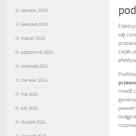
pod
czerwiec 2025
kwiecień 2025
Elektry
się cor
marzec 2025
przewod
ciepło 
październik 2024
efekty
wrzesień 2024
Podsta
czerwiec 2024
przewo
miedź c
maj 2024
generow
powietr
luty 2024
osiągni
styczeń 2024
rozprow