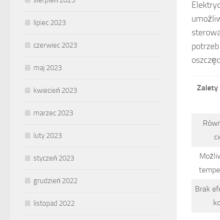
sierpień 2023
Elektry
umożli
lipiec 2023
sterowa
potrzeb
czerwiec 2023
oszczęd
maj 2023
Zalety
kwiecień 2023
marzec 2023
Równ
luty 2023
c
Możli
styczeń 2023
temper
grudzień 2022
Brak efe
ko
listopad 2022