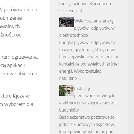
funkcjonalność. Kluczem do
 W porównaniu do
sukcesu jest …
obniżenie
Wykorzystanie energii
mowalnych
pływów i odpływów w
żności od
elektrotechnice
Energia pływów i odpływów to
fascynujący temat, który coraz
mem ogrzewania,
bardziej zyskuje na znaczeniu w
kontekście odnawialnych źródeł
ą aplikacji
energii. Wykorzystując
cza w dobie smart
naturalne …
Instalacje
które łączy w
przeciwpożarowe: jak
elektrycy doradzają w aranżacji
nym wyborem dla
budynków
Bezpieczeństwo pożarowe to
jeden z kluczowych aspektów,
które powinny być brane pod