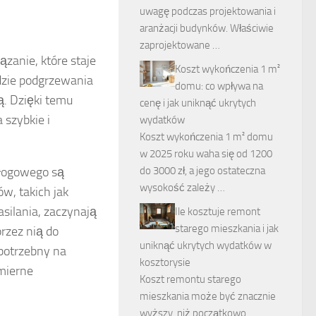
uwagę podczas projektowania i
aranżacji budynków. Właściwie
zaprojektowane …
zanie, które staje
Koszt wykończenia 1 m²
adzie podgrzewania
domu: co wpływa na
. Dzięki temu
cenę i jak uniknąć ukrytych
 szybkie i
wydatków
Koszt wykończenia 1 m² domu
w 2025 roku waha się od 1200
łogowego są
do 3000 zł, a jego ostateczna
wysokość zależy …
w, takich jak
asilania, zaczynają
Ile kosztuje remont
starego mieszkania i jak
rzez nią do
uniknąć ukrytych wydatków w
 potrzebny na
kosztorysie
mierne
Koszt remontu starego
mieszkania może być znacznie
wyższy, niż początkowo