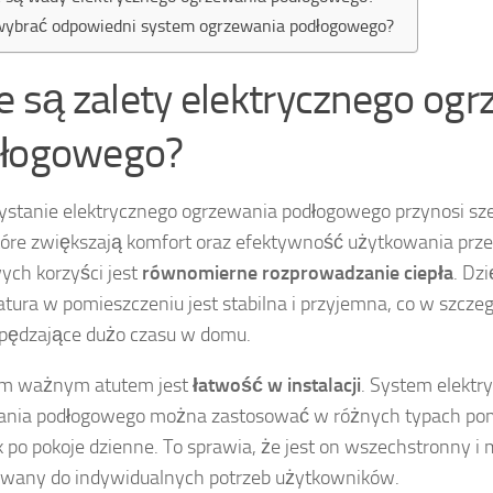
wybrać odpowiedni system ogrzewania podłogowego?
ie są zalety elektrycznego og
łogowego?
stanie elektrycznego ogrzewania podłogowego przynosi sz
które zwiększają komfort oraz efektywność użytkowania przes
ych korzyści jest
równomierne rozprowadzanie ciepła
. Dz
tura w pomieszczeniu jest stabilna i przyjemna, co w szcze
pędzające dużo czasu w domu.
ym ważnym atutem jest
łatwość w instalacji
. System elektr
ania podłogowego można zastosować w różnych typach pom
k po pokoje dzienne. To sprawia, że jest on wszechstronny i
wany do indywidualnych potrzeb użytkowników.