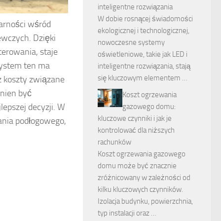
inteligentne rozwiązania
W dobie rosnącej świadomości
larności wśród
ekologicznej i technologicznej,
wczych. Dzięki
nowoczesne systemy
erowania, staje
oświetleniowe, takie jak LED i
system ten ma
inteligentne rozwiązania, stają
się kluczowym elementem …
z koszty związane
inien być
Koszt ogrzewania
epszej decyzji. W
gazowego domu:
kluczowe czynniki i jak je
ania podłogowego,
kontrolować dla niższych
rachunków
Koszt ogrzewania gazowego
domu może być znacznie
zróżnicowany w zależności od
kilku kluczowych czynników.
Izolacja budynku, powierzchnia,
typ instalacji oraz …