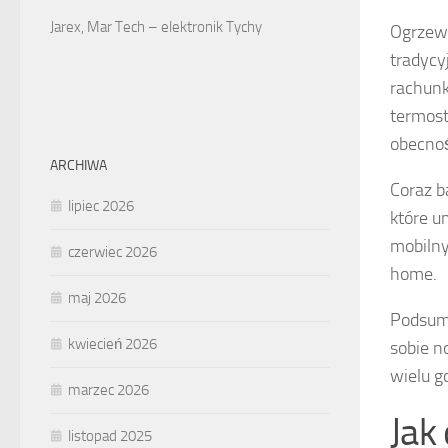
Jarex, Mar Tech – elektronik Tychy
Ogrzewa
tradycy
rachunk
termost
obecno
ARCHIWA
Coraz b
lipiec 2026
które u
mobilny
czerwiec 2026
home.
maj 2026
Podsumo
kwiecień 2026
sobie n
wielu 
marzec 2026
Jak
listopad 2025