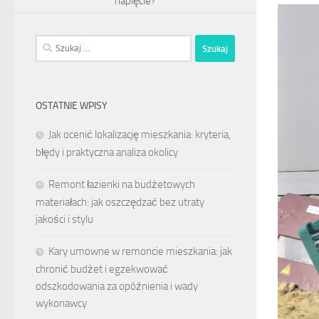
napięcie?
Szukaj:
OSTATNIE WPISY
Jak ocenić lokalizację mieszkania: kryteria,
błędy i praktyczna analiza okolicy
Remont łazienki na budżetowych
materiałach: jak oszczędzać bez utraty
jakości i stylu
Kary umowne w remoncie mieszkania: jak
chronić budżet i egzekwować
odszkodowania za opóźnienia i wady
wykonawcy