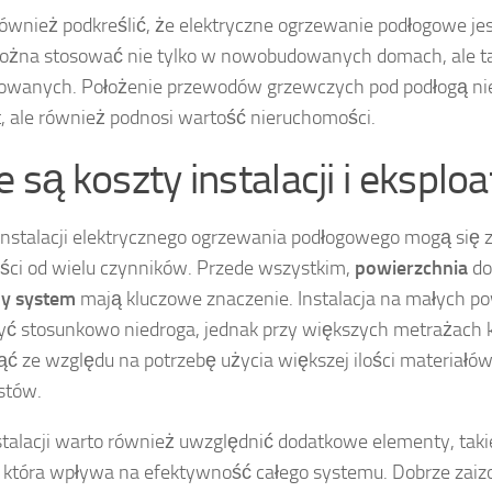
ównież podkreślić, że elektryczne ogrzewanie podłogowe je
ożna stosować nie tylko w nowobudowanych domach, ale t
wanych. Położenie przewodów grzewczych pod podłogą nie
, ale również podnosi wartość nieruchomości.
e są koszty instalacji i eksploa
instalacji elektrycznego ogrzewania podłogowego mogą się 
ści od wielu czynników. Przede wszystkim,
powierzchnia
do
y system
mają kluczowe znaczenie. Instalacja na małych p
ć stosunkowo niedroga, jednak przy większych metrażach
ć ze względu na potrzebę użycia większej ilości materiałów
istów.
stalacji warto również uwzględnić dodatkowe elementy, takie 
, która wpływa na efektywność całego systemu. Dobrze zai