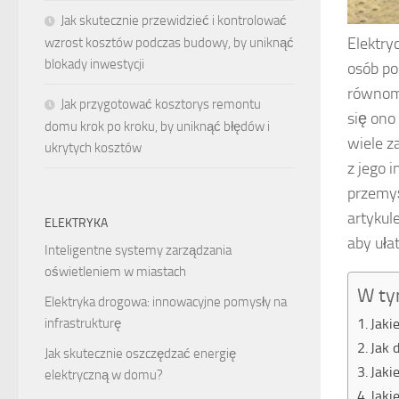
Jak skutecznie przewidzieć i kontrolować
Elektry
wzrost kosztów podczas budowy, by uniknąć
blokady inwestycji
osób po
równomi
Jak przygotować kosztorys remontu
się ono
domu krok po kroku, by uniknąć błędów i
wiele z
ukrytych kosztów
z jego 
przemyś
artykul
ELEKTRYKA
aby uła
Inteligentne systemy zarządzania
oświetleniem w miastach
W ty
Elektryka drogowa: innowacyjne pomysły na
Jaki
infrastrukturę
Jak 
Jak skutecznie oszczędzać energię
Jakie
elektryczną w domu?
Jaki