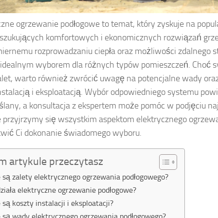
czne ogrzewanie podłogowe to temat, który zyskuje na popu
szukujących komfortowych i ekonomicznych rozwiązań grze
ernemu rozprowadzaniu ciepła oraz możliwości zdalnego st
 idealnym wyborem dla różnych typów pomieszczeń. Choć 
alet, warto również zwrócić uwagę na potencjalne wady ora
instalacją i eksploatacją. Wybór odpowiedniego systemu pow
lany, a konsultacja z ekspertem może pomóc w podjęciu najl
e przyjrzymy się wszystkim aspektom elektrycznego ogrzew
twić Ci dokonanie świadomego wyboru.
m artykule przeczytasz
e są zalety elektrycznego ogrzewania podłogowego?
działa elektryczne ogrzewanie podłogowe?
 są koszty instalacji i eksploatacji?
e są wady elektrycznego ogrzewania podłogowego?