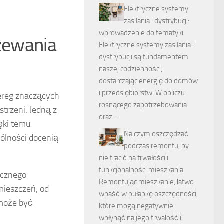
Elektryczne systemy
zasilania i dystrybucji:
wprowadzenie do tematyki
rzewania
Elektryczne systemy zasilania i
dystrybucji są fundamentem
naszej codzienności,
dostarczając energię do domów
i przedsiębiorstw. W obliczu
ereg znaczących
rosnącego zapotrzebowania
trzeni. Jedną z
oraz …
ięki temu
Na czym oszczędzać
gólności docenią
podczas remontu, by
nie tracić na trwałości i
funkcjonalności mieszkania
ycznego
Remontując mieszkanie, łatwo
ieszczeń, od
wpaść w pułapkę oszczędności,
 może być
które mogą negatywnie
wpłynąć na jego trwałość i