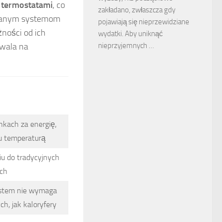
z
termostatami
, co
zakładano, zwłaszcza gdy
owanym systemom
pojawiają się nieprzewidziane
ności od ich
wydatki. Aby uniknąć
zwala na
nieprzyjemnych …
nkach za energię,
u temperaturą
iu do tradycyjnych
ch
ystem nie wymaga
, jak kaloryfery