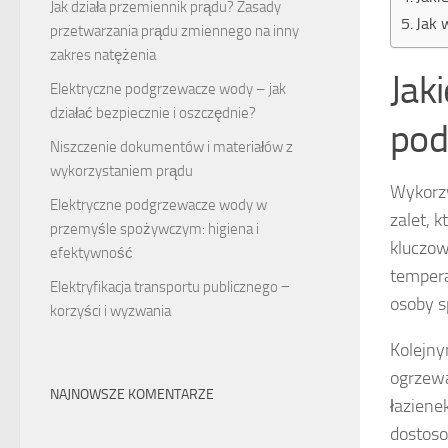
Jak działa przemiennik prądu? Zasady
Jak 
przetwarzania prądu zmiennego na inny
zakres natężenia
Jak
Elektryczne podgrzewacze wody – jak
działać bezpiecznie i oszczędnie?
pod
Niszczenie dokumentów i materiałów z
wykorzystaniem prądu
Wykorzy
Elektryczne podgrzewacze wody w
zalet, 
przemyśle spożywczym: higiena i
kluczow
efektywność
tempera
Elektryfikacja transportu publicznego −
osoby s
korzyści i wyzwania
Kolejn
ogrzew
NAJNOWSZE KOMENTARZE
łaziene
dostoso