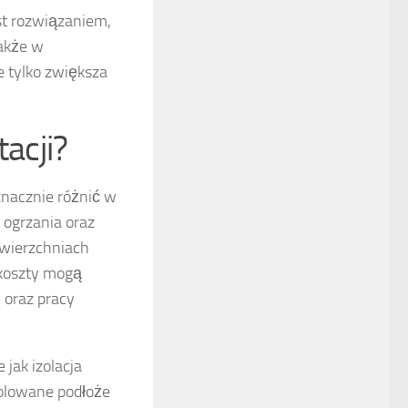
st rozwiązaniem,
akże w
 tylko zwiększa
tacji?
znacznie różnić w
 ogrzania oraz
owierzchniach
 koszty mogą
 oraz pracy
jak izolacja
zolowane podłoże