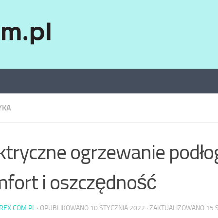
YKA
ktryczne ogrzewanie podł
fort i oszczędność
AREX.COM.PL
· OPUBLIKOWANO
10 STYCZNIA 2022
· ZAKTUALIZOWANO
15 