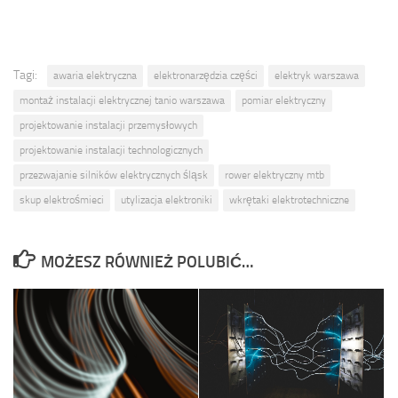
Tagi:
awaria elektryczna
elektronarzędzia części
elektryk warszawa
montaż instalacji elektrycznej tanio warszawa
pomiar elektryczny
projektowanie instalacji przemysłowych
projektowanie instalacji technologicznych
przezwajanie silników elektrycznych śląsk
rower elektryczny mtb
skup elektrośmieci
utylizacja elektroniki
wkrętaki elektrotechniczne
MOŻESZ RÓWNIEŻ POLUBIĆ…