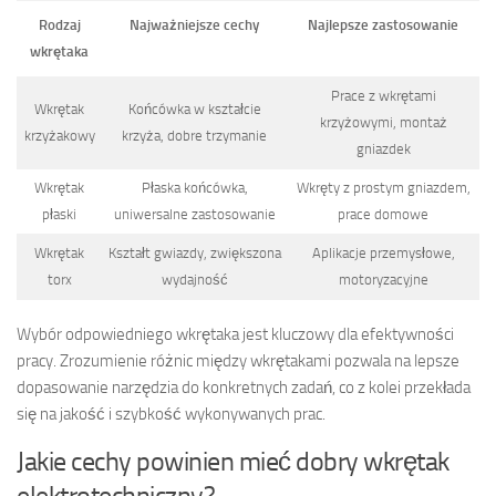
Rodzaj
Najważniejsze cechy
Najlepsze zastosowanie
wkrętaka
Prace z wkrętami
Wkrętak
Końcówka w kształcie
krzyżowymi, montaż
krzyżakowy
krzyża, dobre trzymanie
gniazdek
Wkrętak
Płaska końcówka,
Wkręty z prostym gniazdem,
płaski
uniwersalne zastosowanie
prace domowe
Wkrętak
Kształt gwiazdy, zwiększona
Aplikacje przemysłowe,
torx
wydajność
motoryzacyjne
Wybór odpowiedniego wkrętaka jest kluczowy dla efektywności
pracy. Zrozumienie różnic między wkrętakami pozwala na lepsze
dopasowanie narzędzia do konkretnych zadań, co z kolei przekłada
się na jakość i szybkość wykonywanych prac.
Jakie cechy powinien mieć dobry wkrętak
elektrotechniczny?