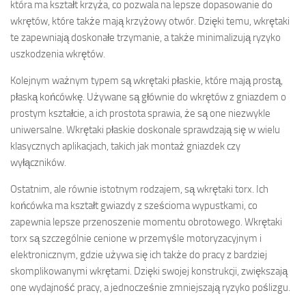
która ma kształt krzyża, co pozwala na lepsze dopasowanie do
wkrętów, które także mają krzyżowy otwór. Dzięki temu, wkrętaki
te zapewniają doskonałe trzymanie, a także minimalizują ryzyko
uszkodzenia wkrętów.
Kolejnym ważnym typem są wkrętaki płaskie, które mają prostą,
płaską końcówkę. Używane są głównie do wkrętów z gniazdem o
prostym kształcie, a ich prostota sprawia, że są one niezwykle
uniwersalne. Wkrętaki płaskie doskonale sprawdzają się w wielu
klasycznych aplikacjach, takich jak montaż gniazdek czy
wyłączników.
Ostatnim, ale równie istotnym rodzajem, są wkrętaki torx. Ich
końcówka ma kształt gwiazdy z sześcioma wypustkami, co
zapewnia lepsze przenoszenie momentu obrotowego. Wkrętaki
torx są szczególnie cenione w przemyśle motoryzacyjnym i
elektronicznym, gdzie używa się ich także do pracy z bardziej
skomplikowanymi wkrętami. Dzięki swojej konstrukcji, zwiększają
one wydajność pracy, a jednocześnie zmniejszają ryzyko poślizgu.