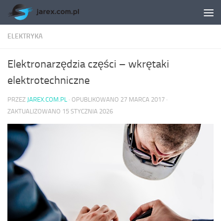
Skip to content
ELEKTRYKA
Elektronarzędzia części – wkrętaki
elektrotechniczne
PRZEZ
JAREX.COM.PL
· OPUBLIKOWANO
27 MARCA 2017
·
ZAKTUALIZOWANO
15 STYCZNIA 2026