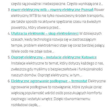
często są poważne i niebezpieczne. Często wynikają one z...
rower elektryczny mtb – rowery elektryczne Poznań
Rower
elektryczny MTB to nie tylko nowoczesny środek transportu,
ale także sposób na aktywne spędzanie czasu na świeżym
powietrzu, który otwiera przed...
Utylizacja elektroniki – skup elektrośmieci
W dzisiejszych
czasach, kiedy technologia rozwija się w zastraszającym
tempie, problem elektrośmieci staje się coraz bardziej palący.
Wiele osób nie zdaje sobie...
Osprzęt elektryczny – instalacje elektryczne Katowice
Instalacje elektryczne to temat, który dotyczy każdego z nas,
zwłaszcza gdy myślimy o bezpieczeństwie i funkcjonalności
naszych domów. Osprzęt elektryczny, w tym...
Elektryczne ogrzewanie podłogowe – termostat
Elektryczne
ogrzewanie podłogowe to rozwiązanie, które zyskuje coraz
większą popularność wśród osób poszukujących komfortu
cieplnego i estetyki wnętrz. Dzięki równomiernemu
rozkładowi ciepła,...