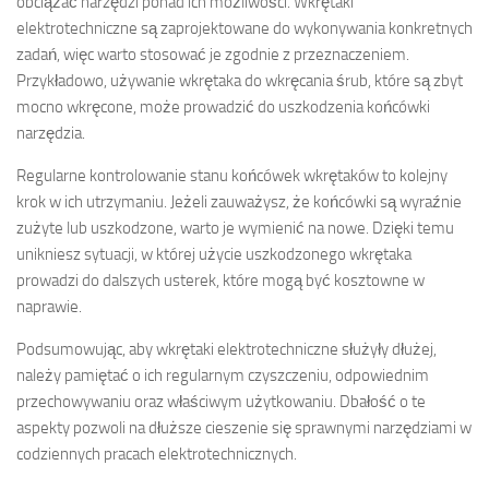
obciążać narzędzi ponad ich możliwości. Wkrętaki
elektrotechniczne są zaprojektowane do wykonywania konkretnych
zadań, więc warto stosować je zgodnie z przeznaczeniem.
Przykładowo, używanie wkrętaka do wkręcania śrub, które są zbyt
mocno wkręcone, może prowadzić do uszkodzenia końcówki
narzędzia.
Regularne kontrolowanie stanu końcówek wkrętaków to kolejny
krok w ich utrzymaniu. Jeżeli zauważysz, że końcówki są wyraźnie
zużyte lub uszkodzone, warto je wymienić na nowe. Dzięki temu
unikniesz sytuacji, w której użycie uszkodzonego wkrętaka
prowadzi do dalszych usterek, które mogą być kosztowne w
naprawie.
Podsumowując, aby wkrętaki elektrotechniczne służyły dłużej,
należy pamiętać o ich regularnym czyszczeniu, odpowiednim
przechowywaniu oraz właściwym użytkowaniu. Dbałość o te
aspekty pozwoli na dłuższe cieszenie się sprawnymi narzędziami w
codziennych pracach elektrotechnicznych.