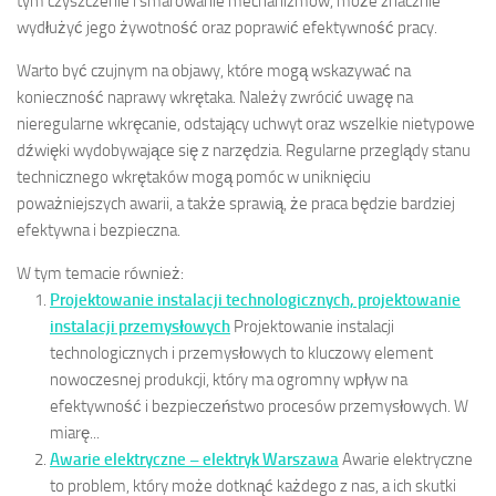
tym czyszczenie i smarowanie mechanizmów, może znacznie
wydłużyć jego żywotność oraz poprawić efektywność pracy.
Warto być czujnym na objawy, które mogą wskazywać na
konieczność naprawy wkrętaka. Należy zwrócić uwagę na
nieregularne wkręcanie, odstający uchwyt oraz wszelkie nietypowe
dźwięki wydobywające się z narzędzia. Regularne przeglądy stanu
technicznego wkrętaków mogą pomóc w uniknięciu
poważniejszych awarii, a także sprawią, że praca będzie bardziej
efektywna i bezpieczna.
W tym temacie również:
Projektowanie instalacji technologicznych, projektowanie
instalacji przemysłowych
Projektowanie instalacji
technologicznych i przemysłowych to kluczowy element
nowoczesnej produkcji, który ma ogromny wpływ na
efektywność i bezpieczeństwo procesów przemysłowych. W
miarę...
Awarie elektryczne – elektryk Warszawa
Awarie elektryczne
to problem, który może dotknąć każdego z nas, a ich skutki