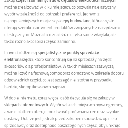
Zakup
części zamiennych do wkrętaków elektrotechnicznych
można zrealizować w kilku miejscach, co pozwala na elastyczny
wybór w zależności od potrzeb i preferencji. Jednym z
najpopularniejszych miejsc są
sklepy budowlane
, które często
oferują szeroki asortyment produktów związanych z narzędziami
elektrycznymi. Można tam znaleźć nie tylko same wkrętaki, ale
także różne akcesoria i części zamienne.
Innym źródłem są
specjalistyczne punkty sprzedaży
elektronarzędzi
, które koncentrują się na sprzedaży narzędzi i
akcesoriów dla profesjonalistów. W takich miejscach zazwyczaj
można liczyć na fachową pomoc oraz doradztwo w zakresie doboru
odpowiednich części, co jest szczególnie istotne w przypadku
bardziej skomplikowanych napraw.
W dobie internetu, coraz więcej osób decyduje się na zakupy w
sklepach internetowych
. Wybór w takich miejscach bywa ogromny,
a wiele platform oferuje możliwość porównania cen oraz szybkie
dostawy. Dobrze jest jednak przed zakupem sprawdzić opinie o
sprzedawcy oraz dostępność poszczególnych części, aby uniknąć