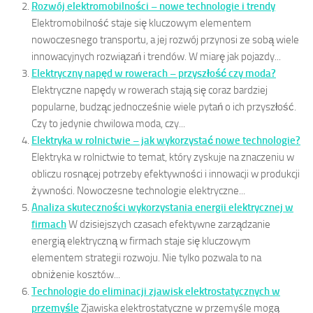
Rozwój elektromobilności – nowe technologie i trendy
Elektromobilność staje się kluczowym elementem
nowoczesnego transportu, a jej rozwój przynosi ze sobą wiele
innowacyjnych rozwiązań i trendów. W miarę jak pojazdy...
Elektryczny napęd w rowerach – przyszłość czy moda?
Elektryczne napędy w rowerach stają się coraz bardziej
popularne, budząc jednocześnie wiele pytań o ich przyszłość.
Czy to jedynie chwilowa moda, czy...
Elektryka w rolnictwie – jak wykorzystać nowe technologie?
Elektryka w rolnictwie to temat, który zyskuje na znaczeniu w
obliczu rosnącej potrzeby efektywności i innowacji w produkcji
żywności. Nowoczesne technologie elektryczne...
Analiza skuteczności wykorzystania energii elektrycznej w
firmach
W dzisiejszych czasach efektywne zarządzanie
energią elektryczną w firmach staje się kluczowym
elementem strategii rozwoju. Nie tylko pozwala to na
obniżenie kosztów...
Technologie do eliminacji zjawisk elektrostatycznych w
przemyśle
Zjawiska elektrostatyczne w przemyśle mogą