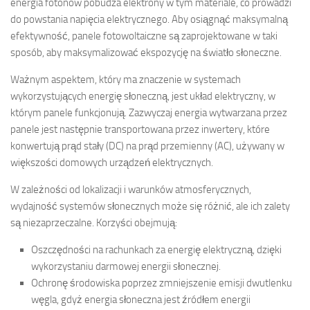
energia fotonów pobudza elektrony w tym materiale, co prowadzi
do powstania napięcia elektrycznego. Aby osiągnąć maksymalną
efektywność, panele fotowoltaiczne są zaprojektowane w taki
sposób, aby maksymalizować ekspozycję na światło słoneczne.
Ważnym aspektem, który ma znaczenie w systemach
wykorzystujących energię słoneczną, jest układ elektryczny, w
którym panele funkcjonują. Zazwyczaj energia wytwarzana przez
panele jest następnie transportowana przez inwertery, które
konwertują prąd stały (DC) na prąd przemienny (AC), używany w
większości domowych urządzeń elektrycznych.
W zależności od lokalizacji i warunków atmosferycznych,
wydajność systemów słonecznych może się różnić, ale ich zalety
są niezaprzeczalne. Korzyści obejmują:
Oszczędności na rachunkach za energię elektryczną, dzięki
wykorzystaniu darmowej energii słonecznej.
Ochronę środowiska poprzez zmniejszenie emisji dwutlenku
węgla, gdyż energia słoneczna jest źródłem energii