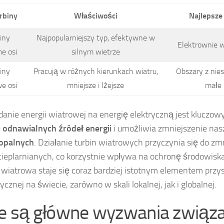
rbiny
Właściwości
Najlepsze
iny
Najpopularniejszy typ, efektywne w
Elektrownie w
e osi
silnym wietrze
iny
Pracują w różnych kierunkach wiatru,
Obszary z nie
e osi
mniejsze i lżejsze
małe 
danie energii wiatrowej na energię elektryczną jest kluczo
u
odnawialnych źródeł energii
i umożliwia zmniejszenie nasz
kopalnych
. Działanie turbin wiatrowych przyczynia się do zm
ieplarnianych, co korzystnie wpływa na ochronę środowis
 wiatrowa staje się coraz bardziej istotnym elementem przys
cznej na świecie, zarówno w skali lokalnej, jak i globalnej.
ie są główne wyzwania związ