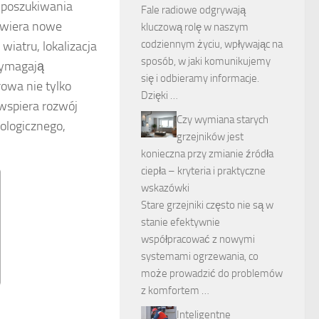
y poszukiwania
Fale radiowe odgrywają
otwiera nowe
kluczową rolę w naszym
codziennym życiu, wpływając na
iatru, lokalizacja
sposób, w jaki komunikujemy
 wymagają
się i odbieramy informacje.
owa nie tylko
Dzięki …
 wspiera rozwój
Czy wymiana starych
ologicznego,
grzejników jest
konieczna przy zmianie źródła
ciepła – kryteria i praktyczne
wskazówki
Stare grzejniki często nie są w
stanie efektywnie
współpracować z nowymi
systemami ogrzewania, co
może prowadzić do problemów
z komfortem …
Inteligentne