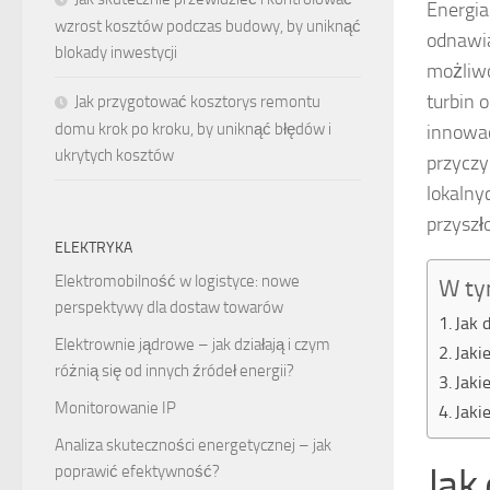
Energia
wzrost kosztów podczas budowy, by uniknąć
odnawia
blokady inwestycji
możliwo
turbin 
Jak przygotować kosztorys remontu
domu krok po kroku, by uniknąć błędów i
innowac
ukrytych kosztów
przyczy
lokalny
przyszł
ELEKTRYKA
Elektromobilność w logistyce: nowe
W ty
perspektywy dla dostaw towarów
Jak 
Elektrownie jądrowe – jak działają i czym
Jaki
różnią się od innych źródeł energii?
Jaki
Monitorowanie IP
Jaki
Analiza skuteczności energetycznej – jak
Jak
poprawić efektywność?