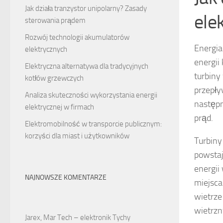
Jak działa tranzystor unipolarny? Zasady
ele
sterowania prądem
Rozwój technologii akumulatorów
Energia
elektrycznych
energii
Elektryczna alternatywa dla tradycyjnych
turbiny
kotłów grzewczych
przepły
Analiza skuteczności wykorzystania energii
następn
elektrycznej w firmach
prąd.
Elektromobilność w transporcie publicznym:
korzyści dla miast i użytkowników
Turbiny
powstaj
energii
NAJNOWSZE KOMENTARZE
miejsca
wietrze
wietrzn
Jarex, Mar Tech – elektronik Tychy