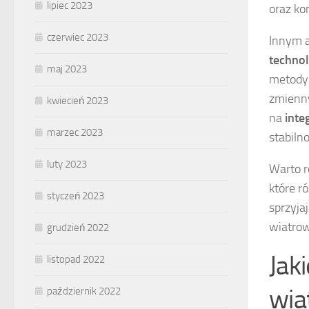
lipiec 2023
oraz ko
czerwiec 2023
Innym 
techno
maj 2023
metody 
zmienny
kwiecień 2023
na
inte
marzec 2023
stabiln
luty 2023
Warto 
które r
styczeń 2023
sprzyja
wiatrow
grudzień 2022
Jak
listopad 2022
wia
październik 2022