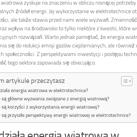
 wiatrowa zyskuje na znaczeniu w obliczu rosnącej potrzeb
lnych źródeł energii. Jej wykorzystanie w elektrotechnice 
ści, ale także stawia przed nami wiele wyzwań. Zmienność w
oraz wpływ na środowisko to tylko niektóre z kwestii, które
yjnych rozwiązań. Warto jednak pamiętać, że energia wiatr
nia się do redukcji emisji gazów cieplarnianych, ale również
ch społeczności. Z perspektywami inwestycji i postępu techn
ość tego sektora zapowiada się obiecująco.
m artykule przeczytasz
działa energia wiatrowa w elektrotechnice?
e są główne wyzwania związane z energią wiatrową?
e są korzyści z wykorzystania energii wiatrowej?
e są przyszłe perspektywy energii wiatrowej w elektrotechnice?
 działa energia wiatrowa w