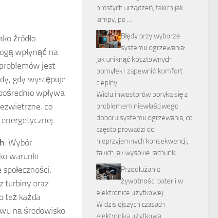
prostych urządzeń, takich jak
lampy, po …
Błędy przy wyborze
ako źródło
systemu ogrzewania:
 mogą wpłynąć na
jak uniknąć kosztownych
 problemów jest
pomyłek i zapewnić komfort
dy, gdy występuje
cieplny
zpośrednio wpływa
Wielu inwestorów boryka się z
bezwietrzne, co
problemem niewłaściwego
doboru systemu ogrzewania, co
 energetycznej.
często prowadzi do
nieprzyjemnych konsekwencji,
ch
. Wybór
takich jak wysokie rachunki …
ko warunki
 społeczności.
Przedłużanie
żywotności baterii w
 turbiny oraz
elektronice użytkowej
o też każda
W dzisiejszych czasach
ywu na środowisko
elektronika użytkowa