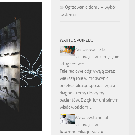
Ogrzewanie domu – wybór
systemu
WARTO SPOJRZEĆ
Zastosowanie fal
radiowych w medycynie
i diagnostyce
Fale radiowe odgrywają coraz
większą rolę w medycynie,
przekształcając sposób, w jaki
diagnozujemy i leczymy
pacjentów. Dzięki ich unikalnym
właściwościom, …
Wykorzystanie fal
radiowych w
telekomunikacji i radzie