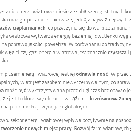
stanie energii wiatrowej niesie ze sobą szereg istotnych kor
ska oraz gospodarki. Po pierwsze, jedną z najważniejszych z
gazów cieplarnianych
, co przyczynia się do walki ze zmiana
yka wiatrowa wytwarza energię bez emisji dwutlenku węgla
na poprawę jakości powietrza. W porównaniu do tradycyjnyc
jak węgiel czy gaz, energia wiatrowa jest znacznie
czystsza
i 
ska.
m plusem energii wiatrowej jest jej
odnawialność
. W przec
opalnych, wiatr jest zasobem niewyczerpywalnym, co sprawi
a może być wykorzystywana przez długi czas bez obaw o je
, że jest to kluczowy element w dążeniu do
zrównoważoneg
 na poziomie krajowym, jak i globalnym.
wo, sektor energii wiatrowej wpływa pozytywnie na gospoda
z
tworzenie nowych miejsc pracy
. Rozwój farm wiatrowych 