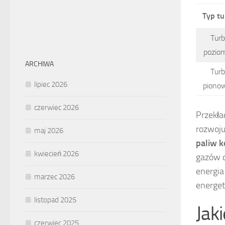
Typ tu
Turb
poziom
ARCHIWA
Turb
lipiec 2026
pionow
czerwiec 2026
Przekła
rozwoj
maj 2026
paliw 
kwiecień 2026
gazów c
energia
marzec 2026
energety
listopad 2025
Jak
czerwiec 2025