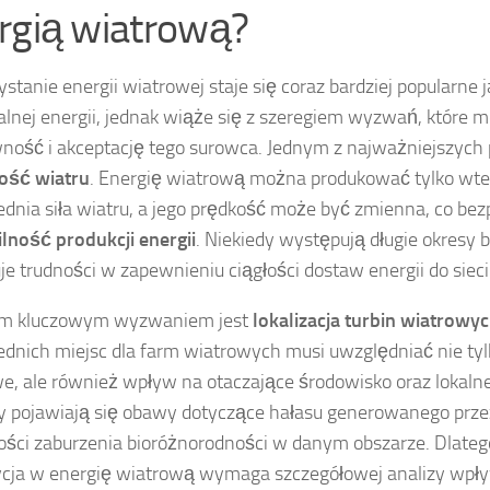
rgią wiatrową?
stanie energii wiatrowej staje się coraz bardziej popularne j
lnej energii, jednak wiąże się z szeregiem wyzwań, które
ność i akceptację tego surowca. Jednym z najważniejszych
ość wiatru
. Energię wiatrową można produkować tylko wte
dnia siła wiatru, a jego prędkość może być zmienna, co be
ilność produkcji energii
. Niekiedy występują długie okresy 
e trudności w zapewnieniu ciągłości dostaw energii do sieci
ym kluczowym wyzwaniem jest
lokalizacja turbin wiatrowy
dnich miejsc dla farm wiatrowych musi uwzględniać nie tyl
e, ale również wpływ na otaczające środowisko oraz lokalne
y pojawiają się obawy dotyczące hałasu generowanego przez
ści zaburzenia bioróżnorodności w danym obszarze. Dlateg
cja w energię wiatrową wymaga szczegółowej analizy wpł