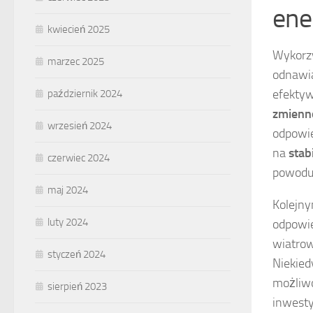
ene
kwiecień 2025
Wykorzy
marzec 2025
odnawia
efektyw
październik 2024
zmienn
wrzesień 2024
odpowie
na
stab
czerwiec 2024
powoduj
maj 2024
Kolejn
luty 2024
odpowie
wiatrow
styczeń 2024
Niekied
możliwo
sierpień 2023
inwesty