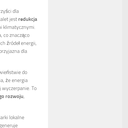
zyści dla
alet jest
redukcja
mi klimatycznymi.
, co znacząco
h źródeł energii,
przyjazna dla
iwieństwie do
a, że energia
j wyczerpanie. To
o rozwoju
,
rki lokalne
generuje