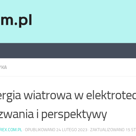
YKA
rgia wiatrowa w elektrote
wania i perspektywy
AREX.COM.PL
· OPUBLIKOWANO
24 LUTEGO 2023
· ZAKTUALIZOWANO
15 S