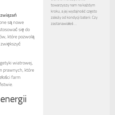
towarzyszy nam na każdym
kroku, a jej wydajność często
ozwiązań
zależy od kondycji baterii. Czy
ebne są nowe
zastanawiałeś …
stosować się do
ów, które pozwolą
 zwiększyć
getyki wiatrowej,
am prawnych, które
złości farm
ństwie.
energii