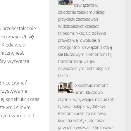
rozwiązania w
dziedzinie telekomunikacji:
przykłady zastosowań
W dzisiejszych czasach
u przekształcenie
telekomunikacja przeżywa
esu znajdują się
prawdziwą rewolucję, a
. Kiedy wiatr
inteligentne rozwiązania stają
niczny jest
się kluczowym elementem tej
tóry wytwarza
transformacji. Dzięki
nowoczesnym technologiom,
takim …
żnice ciśnień
Ile kosztuje remont
orzystywanie
kuchni: kluczowe
j konstrukcji oraz
czynniki wpływające na budżet i
typowe pułapki wydatków
stałym i silnym
Remont kuchni to nie tylko
ennych warunkach
kwestia estetyki, ale także
poważne wyzwanie finansowe,