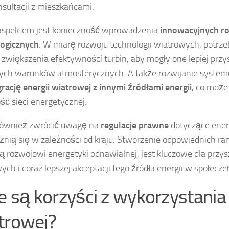
nsultacji z mieszkańcami.
aspektem jest konieczność wprowadzenia
innowacyjnych r
logicznych
. W miarę rozwoju technologii wiatrowych, potrz
zwiększenia efektywności turbin, aby mogły one lepiej przy
ch warunków atmosferycznych. A także rozwijanie system
grację energii wiatrowej z innymi źródłami energii
, co może
ość sieci energetycznej.
również zwrócić uwagę na
regulacje prawne
dotyczące ener
óżnią się w zależności od kraju. Stworzenie odpowiednich r
ją rozwojowi energetyki odnawialnej, jest kluczowe dla przys
ych i coraz lepszej akceptacji tego źródła energii w społecze
ie są korzyści z wykorzystania 
trowej?