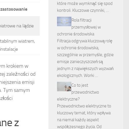
które może wymknąć się spod
 zastosowanie
kontroli. Kluczowe czynniki, …
Rola filtracji
iatrowe na lądzie
przemysłowej w
ochronie środowiska
Filtracja odgrywa kluczową rolę
stabilnym wiatrem,
w ochronie środowiska,
instalacje
szczególnie w przemyśle, gdzie
emisje zanieczyszczeń są
wym krokiem w
jednym z największych wyzwań
ej zależności od
ekologicznych. Worki …
niejszenia emisji
Co to jest
ka. Tym samym
przewodnictwo
złości
elektryczne?
Przewodnictwo elektryczne to
kluczowy temat, który wpływa
ane z
na niemal każdy aspekt
współczesnego życia. Od