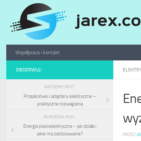
Skip to content
Współpraca i kontakt
OBSERWUJ:
ELEKTR
NASTĘPNY POST
Ene
Przejściówki i adaptery elektryczne –
praktyczne rozwiązania
wyz
POPRZEDNI POST
Energia piezoelektryczna – jak działa i
jakie ma zastosowanie?
PRZEZ
J