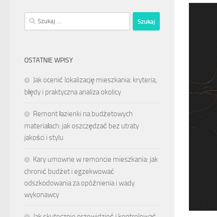
Szukaj:
OSTATNIE WPISY
Jak ocenić lokalizację mieszkania: kryteria,
błędy i praktyczna analiza okolicy
Remont łazienki na budżetowych
materiałach: jak oszczędzać bez utraty
jakości i stylu
Kary umowne w remoncie mieszkania: jak
chronić budżet i egzekwować
odszkodowania za opóźnienia i wady
wykonawcy
Jak skutecznie przewidzieć i kontrolować