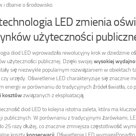
 i dbanie o środowisko.
 technologia LED zmienia oświ
ynków użyteczności publiczn
ogia diod LED wprowadziła rewolucyjny krok w dziedzinie oś
w użyteczności publicznej. Dzięki swojej
wysokiej wydajno
tały się niezwykle popularnym rozwiązaniem w obiektach tak
e czy urzędy. Oświetlenie LED charakteryzuje się znacznie 
m energii w porównaniu do tradycyjnych źródeł światła, co p
i kosztów
związanych z eksploatacją.
eczność diod LED to kolejna istotna zaleta, która ma kluczo
cji publicznych. W porównaniu z tradycyjnymi żarówkami, L
o 25 razy dłużej, co znacznie zmniejsza częstotliwość wymi
alne koszty
konserwacji
. Oświetlenie LED wymagaPonadto, 