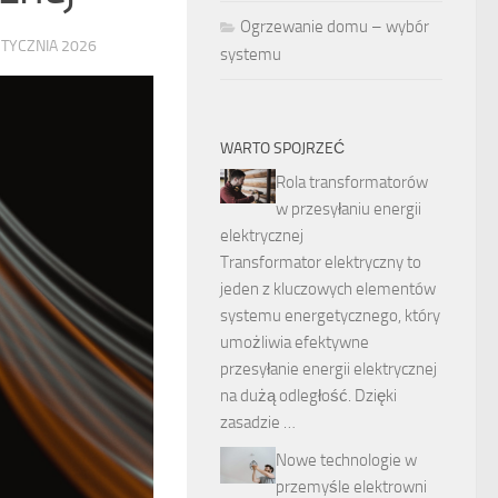
Ogrzewanie domu – wybór
STYCZNIA 2026
systemu
WARTO SPOJRZEĆ
Rola transformatorów
w przesyłaniu energii
elektrycznej
Transformator elektryczny to
jeden z kluczowych elementów
systemu energetycznego, który
umożliwia efektywne
przesyłanie energii elektrycznej
na dużą odległość. Dzięki
zasadzie …
Nowe technologie w
przemyśle elektrowni