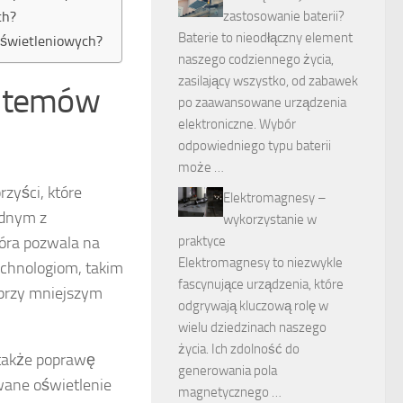
zastosowanie baterii?
ch?
Baterie to nieodłączny element
oświetleniowych?
naszego codziennego życia,
zasilający wszystko, od zabawek
ystemów
po zaawansowane urządzenia
elektroniczne. Wybór
odpowiedniego typu baterii
może …
zyści, które
Elektromagnesy –
ednym z
wykorzystanie w
praktyce
tóra pozwala na
Elektromagnesy to niezwykle
echnologiom, takim
fascynujące urządzenia, które
a przy mniejszym
odgrywają kluczową rolę w
wielu dziedzinach naszego
życia. Ich zdolność do
także poprawę
generowania pola
wane oświetlenie
magnetycznego …