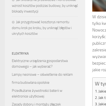
wzrost kosztów podczas budowy, by uniknąć
blokady inwestycji
W dzisi
Jak przygotować kosztorys remontu
tylko k
domu krok po kroku, by uniknąć błędów i
Nowocze
ukrytych kosztów
korzyśc
publicz
zakresi
ELEKTRYKA
wyzwani
Elektryczne urządzenia gospodarstwa
bezpiec
domowego – jak wybierać?
jakie r
Lampy neonowe – oświetlenie do reklam
firma budowlana opolskie
W ty
Przedłużanie żywotności baterii w
Jaki
elektronice użytkowej
Jak 
Jaki
Zasady doboru i montażu złączek