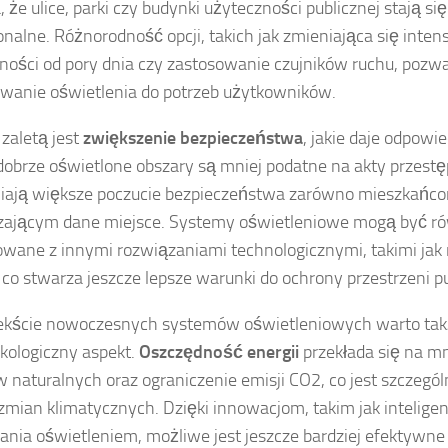
 że ulice, parki czy budynki użyteczności publicznej stają się
jonalne. Różnorodność opcji, takich jak zmieniająca się int
ności od pory dnia czy zastosowanie czujników ruchu, pozwa
wanie oświetlenia do potrzeb użytkowników.
 zaletą jest
zwiększenie bezpieczeństwa
, jakie daje odpowi
 dobrze oświetlone obszary są mniej podatne na akty przestę
ają większe poczucie bezpieczeństwa zarówno mieszkańcom
zającym dane miejsce. Systemy oświetleniowe mogą być r
owane z innymi rozwiązaniami technologicznymi, takimi jak
 co stwarza jeszcze lepsze warunki do ochrony przestrzeni pu
ekście nowoczesnych systemów oświetleniowych warto tak
ekologiczny aspekt.
Oszczędność energii
przekłada się na mn
 naturalnych oraz ograniczenie emisji CO2, co jest szczegól
 zmian klimatycznych. Dzięki innowacjom, takim jak intelig
ania oświetleniem, możliwe jest jeszcze bardziej efektywn