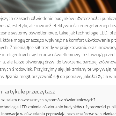
ejszych czasach oświetlenie budynków użyteczności publiczne
westią estetyki, ale również efektywności energetycznej i b
sne systemy oświetleniowe, takie jak technologie LED, ofe
i, które mogą znacząco wpłynąć na komfort użytkowania pr
nych. Zmieniające się trendy w projektowaniu oraz innowac
e inteligentnych systemów oświetleniowych stawiają prze
a, ale także otwierają drzwi do tworzenia bardziej zrówno
znych środowisk. Przyjrzyjmy się, jak zmiany te wpływają na
ozwiązania mogą przyczynić się do poprawy jakości życia w 
m artykule przeczytasz
e są zalety nowoczesnych systemów oświetleniowych?
technologia LED zmienia oświetlenie budynków użyteczności publi
e innowacje w oświetleniu poprawiają bezpieczeństwo w budynkac