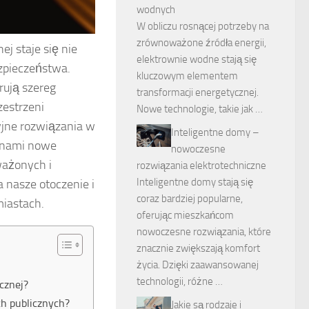
wodnych
W obliczu rosnącej potrzeby na
zrównoważone źródła energii,
j staje się nie
elektrownie wodne stają się
ezpieczeństwa.
kluczowym elementem
rują szereg
transformacji energetycznej.
zestrzeni
Nowe technologie, takie jak …
yjne rozwiązania w
Inteligentne domy –
d nami nowe
nowoczesne
ważonych i
rozwiązania elektrotechniczne
Inteligentne domy stają się
 nasze otoczenie i
coraz bardziej popularne,
miastach.
oferując mieszkańcom
nowoczesne rozwiązania, które
znacznie zwiększają komfort
życia. Dzięki zaawansowanej
technologii, różne …
cznej?
h publicznych?
Jakie są rodzaje i