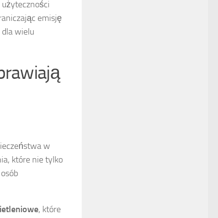
 użyteczności
raniczając emisję
dla wielu
prawiają
pieczeństwa w
, które nie tylko
 osób
ietleniowe
, które