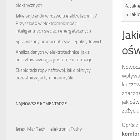
elektrycznych
Jaki
Jaki
Jakie są trendy w rozwoju elektrotechniki?
Przyszłość w elektromobilności i
Jak
inteligentnych sieciach energetycznych
Sprawdzony producent żywic epoksydowych
ośw
Analiza danych w elektrotechnice: jak z
odczytów wyciągnąć istotne informacje
Nowocze
Eksploracja ropy naftowej: jak elektrycy
wpływaj
uczestniczą w tym przemyśle
kluczow
znaczne
jak ośw
NAJNOWSZE KOMENTARZE
zużyciu
Oprócz 
Jarex, Mar Tech – elektronik Tychy
komfor