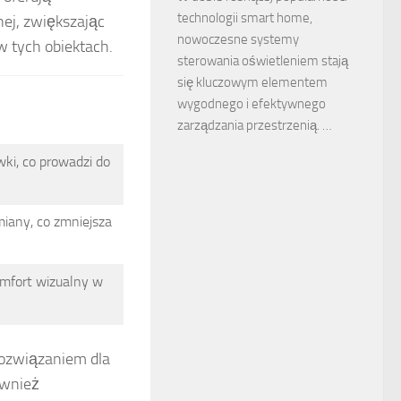
technologii smart home,
nej, zwiększając
nowoczesne systemy
 tych obiektach.
sterowania oświetleniem stają
się kluczowym elementem
wygodnego i efektywnego
zarządzania przestrzenią. …
wki, co prowadzi do
miany, co zmniejsza
komfort wizualny w
 rozwiązaniem dla
ównież