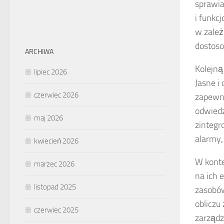
sprawia,
i funkc
w zależ
dostoso
ARCHIWA
Kolejną
lipiec 2026
Jasne i
czerwiec 2026
zapewni
odwied
maj 2026
zintegr
alarmy,
kwiecień 2026
W kont
marzec 2026
na ich 
listopad 2025
zasobów
obliczu
czerwiec 2025
zarządz