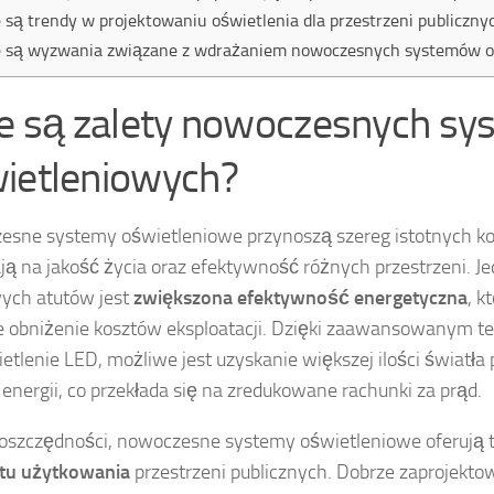
e są trendy w projektowaniu oświetlenia dla przestrzeni publiczny
e są wyzwania związane z wdrażaniem nowoczesnych systemów 
ie są zalety nowoczesnych s
ietleniowych?
sne systemy oświetleniowe przynoszą szereg istotnych kor
ą na jakość życia oraz efektywność różnych przestrzeni. J
ych atutów jest
zwiększona efektywność energetyczna
, k
 obniżenie kosztów eksploatacji. Dzięki zaawansowanym t
ietlenie LED, możliwe jest uzyskanie większej ilości światł
 energii, co przekłada się na zredukowane rachunki za prąd.
oszczędności, nowoczesne systemy oświetleniowe oferują 
tu użytkowania
przestrzeni publicznych. Dobrze zaprojekto