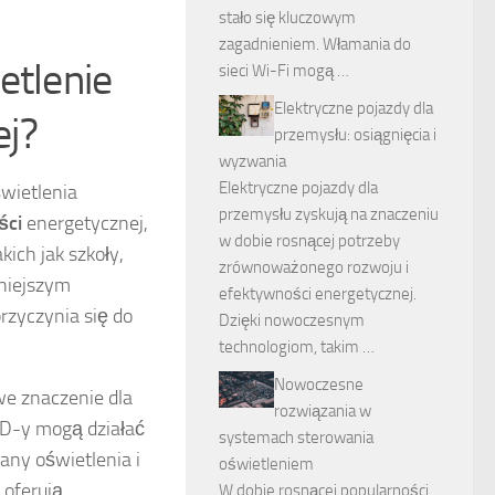
stało się kluczowym
zagadnieniem. Włamania do
etlenie
sieci Wi-Fi mogą …
Elektryczne pojazdy dla
ej?
przemysłu: osiągnięcia i
wyzwania
Elektryczne pojazdy dla
wietlenia
przemysłu zyskują na znaczeniu
ści
energetycznej,
w dobie rosnącej potrzeby
ich jak szkoły,
zrównoważonego rozwoju i
mniejszym
efektywności energetycznej.
rzyczynia się do
Dzięki nowoczesnym
technologiom, takim …
Nowoczesne
we znaczenie dla
rozwiązania w
ED-y mogą działać
systemach sterowania
any oświetlenia i
oświetleniem
oferują
W dobie rosnącej popularności