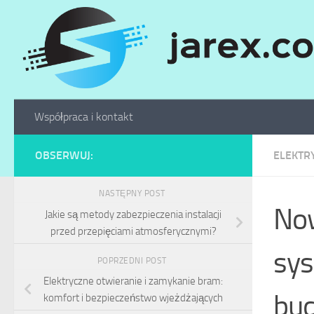
Skip to content
Współpraca i kontakt
OBSERWUJ:
ELEKTR
NASTĘPNY POST
No
Jakie są metody zabezpieczenia instalacji
przed przepięciami atmosferycznymi?
sys
POPRZEDNI POST
Elektryczne otwieranie i zamykanie bram:
bud
komfort i bezpieczeństwo wjeżdżających