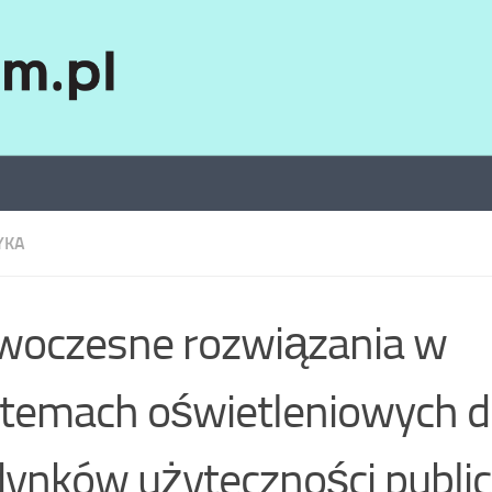
YKA
woczesne rozwiązania w
temach oświetleniowych d
ynków użyteczności public