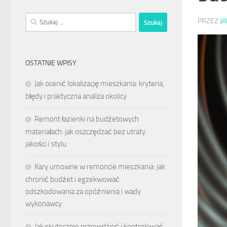
Szukaj:
PRZEZ
J
OSTATNIE WPISY
Jak ocenić lokalizację mieszkania: kryteria,
błędy i praktyczna analiza okolicy
Remont łazienki na budżetowych
materiałach: jak oszczędzać bez utraty
jakości i stylu
Kary umowne w remoncie mieszkania: jak
chronić budżet i egzekwować
odszkodowania za opóźnienia i wady
wykonawcy
Jak skutecznie przewidzieć i kontrolować