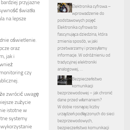
 bardziej przyjazne
Elektronika cyfrowa –
ensywność światła
wprowadzenie do
la na lepsze
podstawowych pojęć
Elektronika cyfrowa to
fascynująca dziedzina, która
ednie oświetlenie.
zmienia sposób, w jaki
pcze oraz
przetwarzamy i przesyłamy
informacje. W odróżnieniu od
, jak i
tradycyjnej elektroniki
ównież
analogowej, …
 monitoring czy
Bezpieczeństwo
blicznej.
komunikacji
bezprzewodowej – jak chronić
że zwrócić uwagę
dane przed włamaniem?
iejsze zużycie
W dobie rosnącej liczby
nie istotne w
urządzeń podłączonych do sieci
entne systemy
bezprzewodowych,
e wykorzystanie
bezpieczeństwo komunikacji