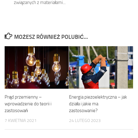
związanych z materiałami...
MOŻESZ RÓWNIEŻ POLUBIĆ…
Prąd przemienny –
Energia piezoelektryczna – jak
wprowadzenie do teorii i
działa i jakie ma
zastosowań
zastosowanie?
7 KWIETNIA 2021
24 LUTEGO 2023