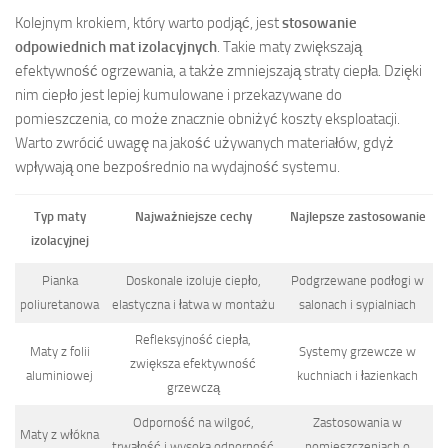
Kolejnym krokiem, który warto podjąć, jest
stosowanie
odpowiednich mat izolacyjnych
. Takie maty zwiększają
efektywność ogrzewania, a także zmniejszają straty ciepła. Dzięki
nim ciepło jest lepiej kumulowane i przekazywane do
pomieszczenia, co może znacznie obniżyć koszty eksploatacji.
Warto zwrócić uwagę na jakość używanych materiałów, gdyż
wpływają one bezpośrednio na wydajność systemu.
Typ maty
Najważniejsze cechy
Najlepsze zastosowanie
izolacyjnej
Pianka
Doskonale izoluje ciepło,
Podgrzewane podłogi w
poliuretanowa
elastyczna i łatwa w montażu
salonach i sypialniach
Refleksyjność ciepła,
Maty z folii
Systemy grzewcze w
zwiększa efektywność
aluminiowej
kuchniach i łazienkach
grzewczą
Odporność na wilgoć,
Zastosowania w
Maty z włókna
trwałość i wysoka odporność
pomieszczeniach o