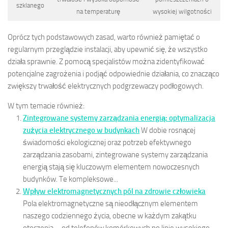
szklanego
na temperaturę
wysokiej wilgotności
Oprócz tych podstawowych zasad, warto również pamiętać o
regularnym przeglądzie instalacji, aby upewnić się, że wszystko
działa sprawnie. Z pomocą specjalistów można zidentyfikować
potencjalne zagrożenia i podjąć odpowiednie działania, co znacząco
zwiększy trwałość elektrycznych podgrzewaczy podłogowych.
W tym temacie również:
Zintegrowane systemy zarządzania energią: optymalizacja
zużycia elektrycznego w budynkach
W dobie rosnącej
świadomości ekologicznej oraz potrzeb efektywnego
zarządzania zasobami, zintegrowane systemy zarządzania
energią stają się kluczowym elementem nowoczesnych
budynków. Te kompleksowe...
Wpływ elektromagnetycznych pól na zdrowie człowieka
Pola elektromagnetyczne są nieodłącznym elementem
naszego codziennego życia, obecne w każdym zakątku
otoczenia – od telefonów komórkowych po linie wysokiego