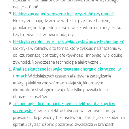
napięcia. Choć...
Elektryczny napęd w rowerach – przyszłość czy moda?
Elektryczne napędy w rowerach stają się coraz bardziej
popularne, budząc jednocześnie wiele pytań o ich przyszłość.
Czy to jedynie chwilowa moda, czy...
Elektryka w rolnictwie – jak wykorzystać nowe technologie?
Elektryka w rolnictwie to temat, który zyskuje na znaczeniu w
obliczu rosnącej potrzeby efektywności i innowacji w produkcji
żywności. Nowoczesne technologie elektryczne...
Analiza skuteczności wykorzystania energii elektrycznej w
firmach
W dzisiejszych czasach efektywne zarządzanie
energią elektryczną w firmach staje się kluczowym
elementem strategii rozwoju. Nie tylko pozwala to na
obniżenie kosztów...
Technologie do eliminacji zjawisk elektrostatycznych w
przemyśle
Zjawiska elektrostatyczne w przemyśle mogą
prowadzić do poważnych konsekwencji, takich jak uszkodzenia
sprzętu czy zagrożenie pożarowe, zwłaszcza w branżach