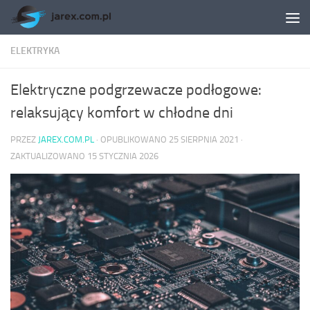
Skip to content
ELEKTRYKA
Elektryczne podgrzewacze podłogowe:
relaksujący komfort w chłodne dni
PRZEZ
JAREX.COM.PL
· OPUBLIKOWANO
25 SIERPNIA 2021
·
ZAKTUALIZOWANO
15 STYCZNIA 2026