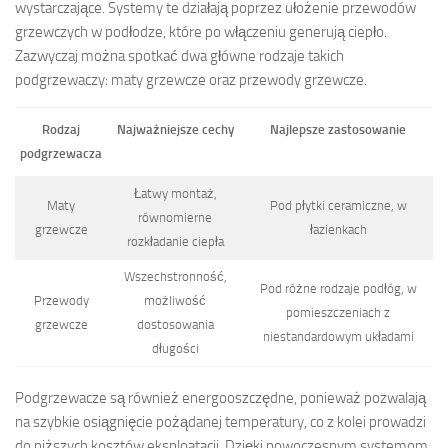
wystarczające. Systemy te działają poprzez ułożenie przewodów
grzewczych w podłodze, które po włączeniu generują ciepło.
Zazwyczaj można spotkać dwa główne rodzaje takich
podgrzewaczy: maty grzewcze oraz przewody grzewcze.
Rodzaj
Najważniejsze cechy
Najlepsze zastosowanie
podgrzewacza
Łatwy montaż,
Maty
Pod płytki ceramiczne, w
równomierne
grzewcze
łazienkach
rozkładanie ciepła
Wszechstronność,
Pod różne rodzaje podłóg, w
Przewody
możliwość
pomieszczeniach z
grzewcze
dostosowania
niestandardowym układami
długości
Podgrzewacze są również energooszczędne, ponieważ pozwalają
na szybkie osiągnięcie pożądanej temperatury, co z kolei prowadzi
do niższych kosztów eksploatacji. Dzięki nowoczesnym systemom