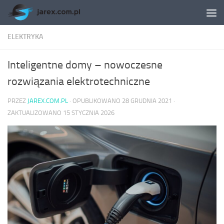
Skip to content
ELEKTRYKA
Inteligentne domy – nowoczesne
rozwiązania elektrotechniczne
PRZEZ
JAREX.COM.PL
· OPUBLIKOWANO
28 GRUDNIA 2021
·
ZAKTUALIZOWANO
15 STYCZNIA 2026