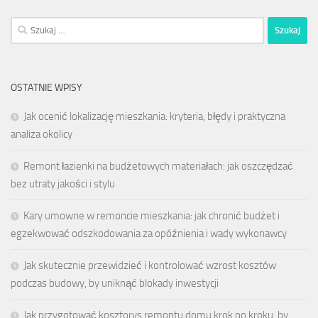
Szukaj:
OSTATNIE WPISY
Jak ocenić lokalizację mieszkania: kryteria, błędy i praktyczna
analiza okolicy
Remont łazienki na budżetowych materiałach: jak oszczędzać
bez utraty jakości i stylu
Kary umowne w remoncie mieszkania: jak chronić budżet i
egzekwować odszkodowania za opóźnienia i wady wykonawcy
Jak skutecznie przewidzieć i kontrolować wzrost kosztów
podczas budowy, by uniknąć blokady inwestycji
Jak przygotować kosztorys remontu domu krok po kroku, by