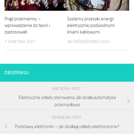
Prąd przemienny –
Systemy przesyłu energii
wprowadzenie do teorii i
elektrycznej podwodnymi
zastosowań
liniami kablowymi
7 KWIETNIA 2021
30 PAŹDZIERNIKA 2021
OBSERWUJ:
NASTĘPNY POST
Elektryczne układy sterowania: jak działa automatyka
przemysłowa
POPRZEDNI POST
Podstawy elektroniki – jak działają układy elektroniczne?