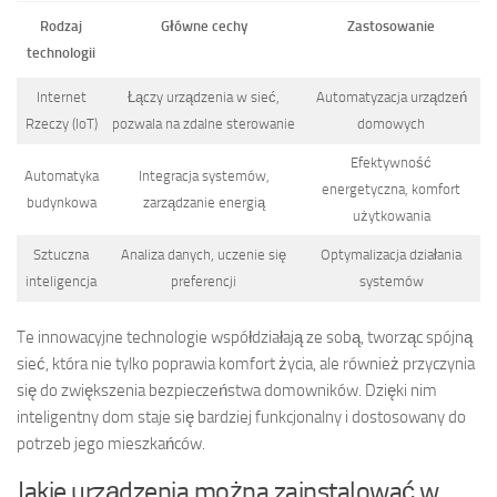
Rodzaj
Główne cechy
Zastosowanie
technologii
Internet
Łączy urządzenia w sieć,
Automatyzacja urządzeń
Rzeczy (IoT)
pozwala na zdalne sterowanie
domowych
Efektywność
Automatyka
Integracja systemów,
energetyczna, komfort
budynkowa
zarządzanie energią
użytkowania
Sztuczna
Analiza danych, uczenie się
Optymalizacja działania
inteligencja
preferencji
systemów
Te innowacyjne technologie współdziałają ze sobą, tworząc spójną
sieć, która nie tylko poprawia komfort życia, ale również przyczynia
się do zwiększenia bezpieczeństwa domowników. Dzięki nim
inteligentny dom staje się bardziej funkcjonalny i dostosowany do
potrzeb jego mieszkańców.
Jakie urządzenia można zainstalować w