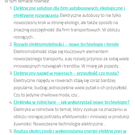
W tym temacie również:
Elektryczne solution dla firm autobusowych: ekologiczne i
efektywne rozwiązania
Elektryczne autobusy to nie tylko
nowoczesny krok w stronę ekologii, ale także sposób na
znaczną oszczędność dla firm transportowych. W obliczu
rosnących...
Rozwój elektromobilności – nowe technologie i trendy
Elektromobilność staje się kluczowym elementem
nowoczesnego transportu, a jej rozwój przynosi ze sobą wiele
innowacyjnych rozwiązań i trendów. W miarę jak pojazdy...
Elektryczny napęd w rowerach – przyszłość czy moda?
Elektryczne napędy w rowerach stają się coraz bardziej
popularne, budząc jednocześnie wiele pytań o ich przyszłość.
Czy to jedynie chwilowa moda, czy...
Elektryka w rolnictwie – jak wykorzystać nowe technologie?
Elektryka w rolnictwie to temat, który zyskuje na znaczeniu w
obliczu rosnącej potrzeby efektywności i innowacji w produkcji
żywności. Nowoczesne technologie elektryczne...
Analiza skuteczności wykorzystania energii elektrycznej w