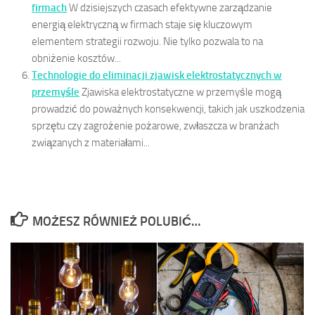
firmach
W dzisiejszych czasach efektywne zarządzanie
energią elektryczną w firmach staje się kluczowym
elementem strategii rozwoju. Nie tylko pozwala to na
obniżenie kosztów...
Technologie do eliminacji zjawisk elektrostatycznych w
przemyśle
Zjawiska elektrostatyczne w przemyśle mogą
prowadzić do poważnych konsekwencji, takich jak uszkodzenia
sprzętu czy zagrożenie pożarowe, zwłaszcza w branżach
związanych z materiałami...
MOŻESZ RÓWNIEŻ POLUBIĆ…