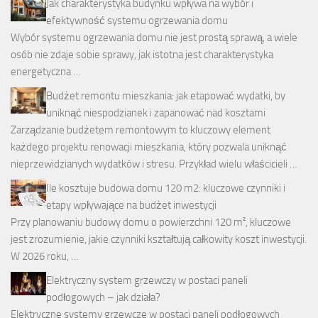
Jak charakterystyka budynku wpływa na wybór i
efektywność systemu ogrzewania domu
Wybór systemu ogrzewania domu nie jest prostą sprawą, a wiele
osób nie zdaje sobie sprawy, jak istotna jest charakterystyka
energetyczna …
Budżet remontu mieszkania: jak etapować wydatki, by
uniknąć niespodzianek i zapanować nad kosztami
Zarządzanie budżetem remontowym to kluczowy element
każdego projektu renowacji mieszkania, który pozwala uniknąć
nieprzewidzianych wydatków i stresu. Przykład wielu właścicieli …
Ile kosztuje budowa domu 120 m2: kluczowe czynniki i
etapy wpływające na budżet inwestycji
Przy planowaniu budowy domu o powierzchni 120 m², kluczowe
jest zrozumienie, jakie czynniki kształtują całkowity koszt inwestycji.
W 2026 roku, …
Elektryczny system grzewczy w postaci paneli
podłogowych – jak działa?
Elektryczne systemy grzewcze w postaci paneli podłogowych