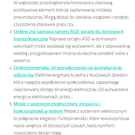
W większości przedsiębiorstw kompresory stanowią
podstawowy element dobrze zaplanowanej instalacji
pneumatycznej. Mogą służyć do zasilania urządzeń i narzędzi,
czyszczenia stanowisk pracy czy...
Elektryczna naprawa sprzętu AGD: porady dla domowych
majsterkowiczów
Naprawa sprzętu AGD w domowych
warunkach może wydawać się wyzwaniem, ale z odpowiednią
wiedzą i przygotowaniem można skutecznie poradzić sobie z
wieloma...
Elektroenergetyka: od przesyłu energii po dystrybucję do
odbiorców
Elektroenergetyka to jedna z kluczowych dziedzin,
która napędza współczesne społeczeństwa, zapewniając
nieprzerwany dostęp do energii elektrycznej. Od wytwarzania
energii w elektrowniach, przez...
Meble z systemem elektrycznym: elegancja i
funkcjonalność w jednym
Meble z systemem elektrycznym
to połączenie elegancji i funkcjonalności, które rewolucjonizuje
nasze wnętrza. W dzisiejszych czasach, kiedy komfort i
nowoczesny design stają...