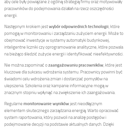
aby cele były powiązane z ogólną strategią firmy oraz motywowały
pracowników do podejmowania działań na rzecz oszczędności
energii.
Następnym krokiem jest
wybór odpowiednich technologii
, które
pomogą w monitorowaniu i zarządzaniu zużyciem energii. Może to
obejmować inwestycje w systemy automatyki budynkowej,
inteligentne liczniki czy oprogramowanie analityczne, które pozwala
na bieżąco śledzić zużycie energii i identyfikować nieefektywności.
Nie można zapominać o
zaangażowaniu pracowników
, które jest
kluczowe dla sukcesu wdrożenia systemu. Pracownicy powinni być
świadomi celu wdrożenia zmian i dostarczać pomysłów na
ulepszenia. Szkolenia oraz kampanie informacyjne mogą w
znacznym stopniu wpłynąć na zwiększenie ich zaangażowania.
Regularne
monitorowanie wyników
jest nieodłącznym
elementem skutecznego zarządzania energią. Warto opracować
system raportowania, który pozwoli na analizę postępów i
podejmowanie decyzji na podstawie aktualnych danych. Dzięki