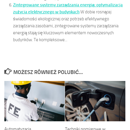
Zintegrowane systemy zarządzania energią: optymalizacja
zużycia elektrycznego w budynkach
W dobie rosnącej
świadomości ekologicznej oraz potrzeb efektywnego
zarządzania zasobami, zintegrowane systemy zarządzania
energią stają się kluczowym elementem nowoczesnych
budynków. Te kompleksowe...
MOŻESZ RÓWNIEŻ POLUBIĆ…
Techniki pomiarowe w
Automatyzacja