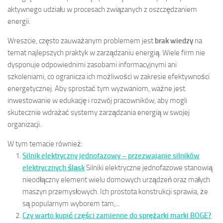
aktywnego udziału w procesach związanych z oszczędzaniem
energii.
Wreszcie, często zauważanym problemem jest
brak wiedzy
na
temat najlepszych praktyk w zarządzaniu energią. Wiele firm nie
dysponuje odpowiednimi zasobami informacyjnymi ani
szkoleniami, co ogranicza ich możliwości w zakresie efektywności
energetycznej. Aby sprostać tym wyzwaniom, ważne jest
inwestowanie w edukację i rozwój pracowników, aby mogli
skutecznie wdrażać systemy zarządzania energią w swojej
organizacji.
W tym temacie również:
Silnik elektryczny jednofazowy – przezwajanie silników
elektrycznych śląsk
Silniki elektryczne jednofazowe stanowią
nieodłączny element wielu domowych urządzeń oraz małych
maszyn przemysłowych. Ich prostota konstrukcji sprawia, że
są popularnym wyborem tam,...
Czy warto kupić części zamienne do sprężarki marki BOGE?