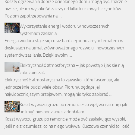
Koszty ogrzewania dobrze ocieplonego domu mogą być znacznie
niższe, ale ich wysokość zależy od kilku kluczowych czynników.
Poziom zapotrzebowania na …
Wykorzystanie energii wodoru w nowoczesnych
systemach zasilania
Energia wodoru staje się coraz bardziej popularnym tematem w
dyskusjach na temat zrównoważonego rozwoju i nowoczesnych
systemów zasilania. Dzięki swoim …
Elektryczność atmosferyczna – jak powstaje i jak się nią
zabezpieczać
Elektryczność atmosferyczna to zjawisko, które fascynuje, ale
jednocześnie budzi wiele obaw. Pioruny, będące jej
najwidoczniejszym przejawem, mogą nie tylko zapierać …
Koszt wywozu gruzu po remoncie: co wpływa na cenę i jak
uniknąć niespodzianek z dopłatami
Koszt wywozu gruzu po remoncie może być zaskakująco wysoki,
jeśli nie zrozumiesz, co na niego wpływa. Kluczowe czynniki to ilość
…