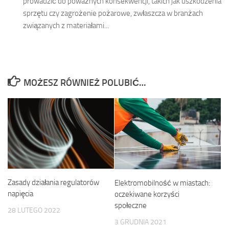
prowadzić do poważnych konsekwencji, takich jak uszkodzenia
sprzętu czy zagrożenie pożarowe, zwłaszcza w branżach
związanych z materiałami...
MOŻESZ RÓWNIEŻ POLUBIĆ…
Zasady działania regulatorów
Elektromobilność w miastach:
napięcia
oczekiwane korzyści
społeczne
28 LUTEGO 2022
3 GRUDNIA 2021