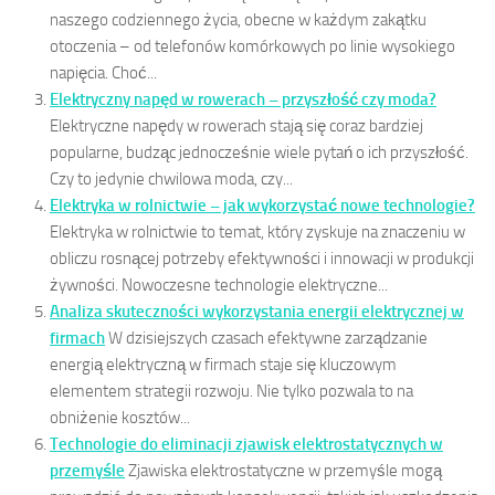
naszego codziennego życia, obecne w każdym zakątku
otoczenia – od telefonów komórkowych po linie wysokiego
napięcia. Choć...
Elektryczny napęd w rowerach – przyszłość czy moda?
Elektryczne napędy w rowerach stają się coraz bardziej
popularne, budząc jednocześnie wiele pytań o ich przyszłość.
Czy to jedynie chwilowa moda, czy...
Elektryka w rolnictwie – jak wykorzystać nowe technologie?
Elektryka w rolnictwie to temat, który zyskuje na znaczeniu w
obliczu rosnącej potrzeby efektywności i innowacji w produkcji
żywności. Nowoczesne technologie elektryczne...
Analiza skuteczności wykorzystania energii elektrycznej w
firmach
W dzisiejszych czasach efektywne zarządzanie
energią elektryczną w firmach staje się kluczowym
elementem strategii rozwoju. Nie tylko pozwala to na
obniżenie kosztów...
Technologie do eliminacji zjawisk elektrostatycznych w
przemyśle
Zjawiska elektrostatyczne w przemyśle mogą