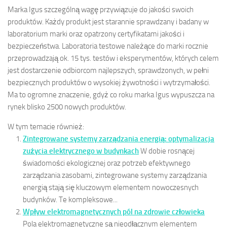
Marka Igus szczególną wagę przywiązuje do jakości swoich
produktów. Każdy produkt jest starannie sprawdzany i badany w
laboratorium marki oraz opatrzony certyfikatami jakości i
bezpieczeństwa. Laboratoria testowe należące do marki rocznie
przeprowadzają ok. 15 tys. testów i eksperymentów, których celem
jest dostarczenie odbiorcom najlepszych, sprawdzonych, w pełni
bezpiecznych produktów o wysokiej żywotności i wytrzymałości.
Ma to ogromne znaczenie, gdyż co roku marka Igus wypuszcza na
rynek blisko 2500 nowych produktów.
W tym temacie również:
Zintegrowane systemy zarządzania energią: optymalizacja
zużycia elektrycznego w budynkach
W dobie rosnącej
świadomości ekologicznej oraz potrzeb efektywnego
zarządzania zasobami, zintegrowane systemy zarządzania
energią stają się kluczowym elementem nowoczesnych
budynków. Te kompleksowe...
Wpływ elektromagnetycznych pól na zdrowie człowieka
Pola elektromagnetyczne są nieodłącznym elementem