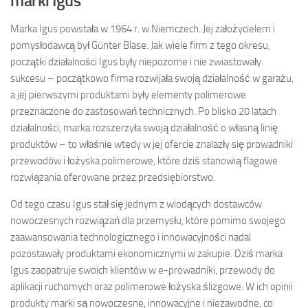
marki Igus
Marka Igus powstała w 1964 r. w Niemczech. Jej założycielem i
pomysłodawcą był Günter Blase. Jak wiele firm z tego okresu,
początki działalności Igus były niepozorne i nie zwiastowały
sukcesu – początkowo firma rozwijała swoją działalność w garażu,
a jej pierwszymi produktami były elementy polimerowe
przeznaczone do zastosowań technicznych. Po blisko 20 latach
działalności, marka rozszerzyła swoją działalność o własną linię
produktów – to właśnie wtedy w jej ofercie znalazły się prowadniki
przewodów i łożyska polimerowe, które dziś stanowią flagowe
rozwiązania oferowane przez przedsiębiorstwo.
Od tego czasu Igus stał się jednym z wiodących dostawców
nowoczesnych rozwiązań dla przemysłu, które pomimo swojego
zaawansowania technologicznego i innowacyjności nadal
pozostawały produktami ekonomicznymi w zakupie. Dziś marka
Igus zaopatruje swoich klientów w e-prowadniki, przewody do
aplikacji ruchomych oraz polimerowe łożyska ślizgowe. W ich opinii
produkty marki są nowoczesne, innowacyjne i niezawodne, co