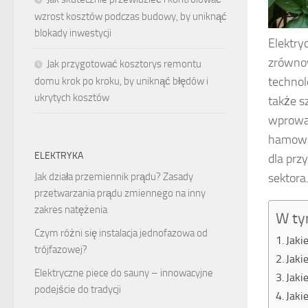
wzrost kosztów podczas budowy, by uniknąć
blokady inwestycji
Elektry
zrównow
Jak przygotować kosztorys remontu
technol
domu krok po kroku, by uniknąć błędów i
ukrytych kosztów
także s
wprowad
hamować
ELEKTRYKA
dla prz
sektora
Jak działa przemiennik prądu? Zasady
przetwarzania prądu zmiennego na inny
zakres natężenia
W ty
Czym różni się instalacja jednofazowa od
Jaki
trójfazowej?
Jaki
Elektryczne piece do sauny – innowacyjne
Jaki
podejście do tradycji
Jaki