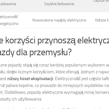
Lepsze w
Ładowanie
Szybkie ładowanie
fektywność
Nowoczesne napędy elektryczne
Niższe k
ergetyczna
ie korzyści przynoszą elektryc
azdy dla przemysłu?
czne pojazdy stają się coraz bardziej popularnym wyborem w
łu, dzięki licznym korzyściom, które oferują. Jednym z najw
jest
niższy koszt eksploatacji
. Elektryczność jest często t
 niż paliwa kopalne, co prowadzi do mniejszych wydatków na
rt. Dodatkowo, pojazdy elektryczne wymagają mniej konserw
koszty ich użytkowania.