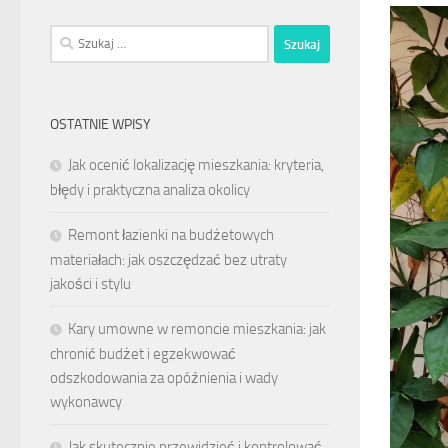
Szukaj:
OSTATNIE WPISY
Jak ocenić lokalizację mieszkania: kryteria,
błędy i praktyczna analiza okolicy
Remont łazienki na budżetowych
materiałach: jak oszczędzać bez utraty
jakości i stylu
Kary umowne w remoncie mieszkania: jak
chronić budżet i egzekwować
odszkodowania za opóźnienia i wady
wykonawcy
Jak skutecznie przewidzieć i kontrolować