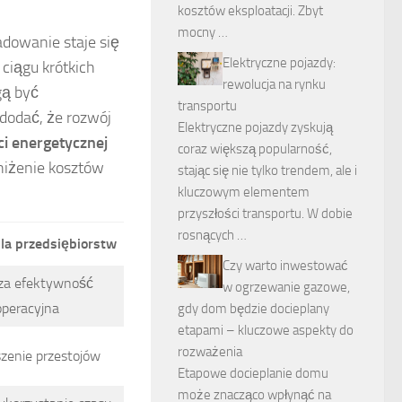
kosztów eksploatacji. Zbyt
mocny …
adowanie staje się
Elektryczne pojazdy:
ciągu krótkich
rewolucja na rynku
gą być
transportu
dodać, że rozwój
Elektryczne pojazdy zyskują
i energetycznej
coraz większą popularność,
bniżenie kosztów
stając się nie tylko trendem, ale i
kluczowym elementem
przyszłości transportu. W dobie
rosnących …
dla przedsiębiorstw
Czy warto inwestować
za efektywność
w ogrzewanie gazowe,
operacyjna
gdy dom będzie docieplany
etapami – kluczowe aspekty do
rozważenia
zenie przestojów
Etapowe docieplanie domu
może znacząco wpłynąć na