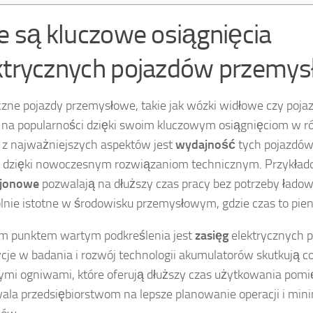
ie są kluczowe osiągnięcia
ktrycznych pojazdów przemy
czne pojazdy przemysłowe, takie jak wózki widłowe czy poja
 na popularności dzięki swoim kluczowym osiągnięciom w r
z najważniejszych aspektów jest
wydajność
tych pojazdów,
a dzięki nowoczesnym rozwiązaniom technicznym. Przykła
-jonowe
pozwalają na dłuższy czas pracy bez potrzeby ładowa
lnie istotne w środowisku przemysłowym, gdzie czas to pien
m punktem wartym podkreślenia jest
zasięg
elektrycznych 
cje w badania i rozwój technologii akumulatorów skutkują co
mi ogniwami, które oferują dłuższy czas użytkowania pomi
ala przedsiębiorstwom na lepsze planowanie operacji i min