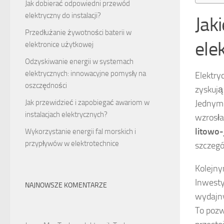
Jak dobierać odpowiedni przewód
elektryczny do instalacji?
Jak
Przedłużanie żywotności baterii w
ele
elektronice użytkowej
Odzyskiwanie energii w systemach
elektrycznych: innowacyjne pomysły na
Elektry
oszczędności
zyskują
Jednym 
Jak przewidzieć i zapobiegać awariom w
instalacjach elektrycznych?
wzrosł
litowo
Wykorzystanie energii fal morskich i
przypływów w elektrotechnice
szczegó
Kolejny
Inwesty
NAJNOWSZE KOMENTARZE
wydajny
To pozw