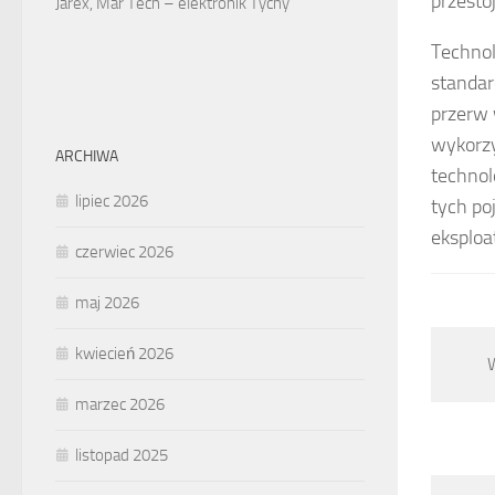
przesto
Jarex, Mar Tech – elektronik Tychy
Technol
standar
przerw 
wykorzy
ARCHIWA
technol
lipiec 2026
tych po
eksploat
czerwiec 2026
maj 2026
kwiecień 2026
marzec 2026
listopad 2025