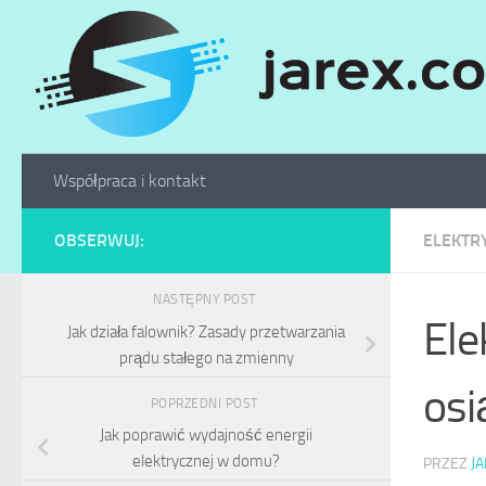
Skip to content
Współpraca i kontakt
OBSERWUJ:
ELEKTR
NASTĘPNY POST
Ele
Jak działa falownik? Zasady przetwarzania
prądu stałego na zmienny
osi
POPRZEDNI POST
Jak poprawić wydajność energii
elektrycznej w domu?
PRZEZ
J