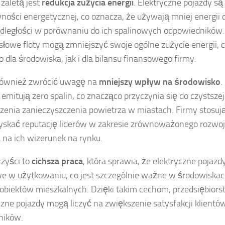
 zaletą jest
redukcja zużycia energii
. Elektryczne pojazdy są
ności energetycznej, co oznacza, że używają mniej energii 
dległości w porównaniu do ich spalinowych odpowiedników.
łowe floty mogą zmniejszyć swoje ogólne zużycie energii, c
 dla środowiska, jak i dla bilansu finansowego firmy.
również zwrócić uwagę na
mniejszy wpływ na środowisko
.
 emitują zero spalin, co znacząco przyczynia się do czystszej
zenia zanieczyszczenia powietrza w miastach. Firmy stosują
skać reputację liderów w zakresie zrównoważonego rozwoj
na ich wizerunek na rynku.
rzyści to
cichsza praca
, która sprawia, że elektryczne pojazd
we w użytkowaniu, co jest szczególnie ważne w środowiskac
 obiektów mieszkalnych. Dzięki takim cechom, przedsiębior
czne pojazdy mogą liczyć na zwiększenie satysfakcji klientó
ników.