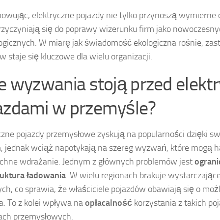
wując, elektryczne pojazdy nie tylko przynoszą wymierne o
rzyczyniają się do poprawy wizerunku firm jako nowoczesny
ogicznych. W miarę jak świadomość ekologiczna rośnie, zas
w staje się kluczowe dla wielu organizacji.
ie wyzwania stoją przed elekt
azdami w przemyśle?
czne pojazdy przemysłowe zyskują na popularności dzięki s
, jednak wciąż napotykają na szereg wyzwań, które mogą 
chne wdrażanie. Jednym z głównych problemów jest
ograni
ruktura ładowania
. W wielu regionach brakuje wystarczającej
ych, co sprawia, że właściciele pojazdów obawiają się o moż
ia. To z kolei wpływa na
opłacalność
korzystania z takich p
ach przemysłowych.