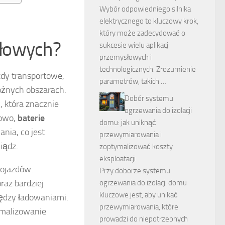
Wybór odpowiedniego silnika
elektrycznego to kluczowy krok,
który może zadecydować o
słowych?
sukcesie wielu aplikacji
przemysłowych i
technologicznych. Zrozumienie
zdy transportowe,
parametrów, takich …
óżnych obszarach.
Dobór systemu
 która znacznie
ogrzewania do izolacji
dowo,
baterie
domu: jak uniknąć
nia, co jest
przewymiarowania i
iądz.
zoptymalizować koszty
eksploatacji
pojazdów.
Przy doborze systemu
raz bardziej
ogrzewania do izolacji domu
kluczowe jest, aby unikać
ędzy ładowaniami.
przewymiarowania, które
imalizowanie
prowadzi do niepotrzebnych