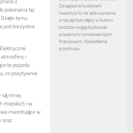
 znane z
Zarządzanie budżetem
do pokonania tej
inwestycji to nie lada wyzwanie,
 Dzięki temu
a najczęstsze błędy w liczeniu
o jest korzystne
kosztów mogą skutkować
poważnymi konsekwencjami
finansowymi. Niedokładne
 Elektryczne
przedmiary, …
 atmosfery i
ce te pojazdy
u, co pozytywnie
y są mniej
h miejskich i w
stwa inwestujące w
w oraz