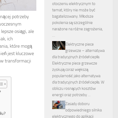
otoczeniu elektrycznym to
temat, który nie może być
snącej potrzeby
bagatelizowany. Młodsze
pokolenia są szczególnie
owoczesnym
narażone na różne zagrożenia,
lepsze osiągi, ale
…
ak, ich
Elektryczne piece
nia, które mogą
grzewcze – alternatywa
ień jest kluczowe
dla tradycyjnych źródeł ciepła
 w transformacji
Elektryczne piece grzewcze
zyskują coraz większą
popularność jako alternatywa
dla tradycyjnych źródeł ciepła. W
obliczu rosnących kosztów
?
energii oraz potrzeby …
Zasady doboru
odpowiedniego silnika
słu?
elektrycznego do aplikacji