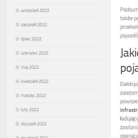
Podsumo
wrzesień 2022
także p
sierpień 2022
proekol
pojazdó
lipiec 2022
Jak
czerwiec 2022
poj
maj 2022
kwiecień 2022
Elektry
zaletom
marzec 2022
powsze
infrast
luty 2022
ładując
styczeń 2022
zasilan
operacj