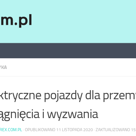
YKA
ktryczne pojazdy dla przem
ągnięcia i wyzwania
AREX.COM.PL
· OPUBLIKOWANO
11 LISTOPADA 2020
· ZAKTUALIZOWANO
15