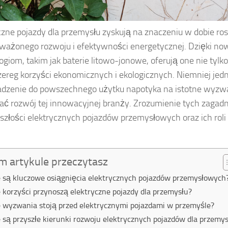
czne pojazdy dla przemysłu zyskują na znaczeniu w dobie ro
ażonego rozwoju i efektywności energetycznej. Dzięki n
ogiom, takim jak baterie litowo-jonowe, oferują one nie tylko 
zereg korzyści ekonomicznych i ekologicznych. Niemniej jedn
zenie do powszechnego użytku napotyka na istotne wyzwa
 rozwój tej innowacyjnej branży. Zrozumienie tych zagadn
yszłości elektrycznych pojazdów przemysłowych oraz ich roli
.
m artykule przeczytasz
e są kluczowe osiągnięcia elektrycznych pojazdów przemysłowych
e korzyści przynoszą elektryczne pojazdy dla przemysłu?
e wyzwania stoją przed elektrycznymi pojazdami w przemyśle?
e są przyszłe kierunki rozwoju elektrycznych pojazdów dla przemy