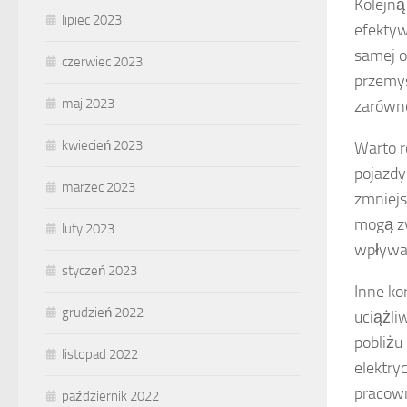
Kolejną
lipiec 2023
efektyw
samej o
czerwiec 2023
przemys
maj 2023
zarówno
kwiecień 2023
Warto 
pojazdy
marzec 2023
zmniejs
mogą zy
luty 2023
wpływa 
styczeń 2023
Inne ko
grudzień 2022
uciążli
pobliżu
listopad 2022
elektry
pracow
październik 2022