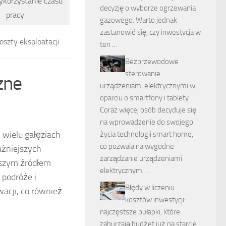
ykorzystanie czasu
decyzję o wyborze ogrzewania
pracy
gazowego. Warto jednak
zastanowić się, czy inwestycja w
oszty eksploatacji
ten …
Bezprzewodowe
sterowanie
zne
urządzeniami elektrycznymi w
oparciu o smartfony i tablety
Coraz więcej osób decyduje się
na wprowadzenie do swojego
 wielu gałęziach
życia technologii smart home,
co pozwala na wygodne
ażniejszych
zarządzanie urządzeniami
ańszym źródłem
elektrycznymi …
 podróże i
Błędy w liczeniu
acji, co również
kosztów inwestycji:
najczęstsze pułapki, które
zaburzają budżet już na starcie