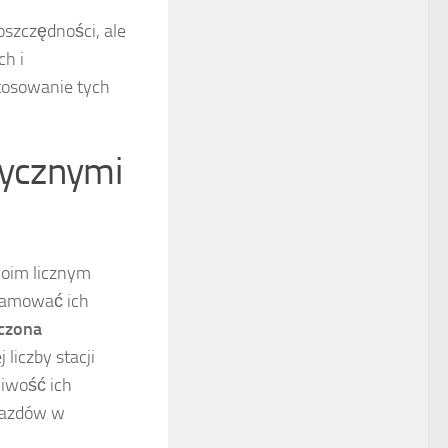
szczędności, ale
ch i
tosowanie tych
rycznymi
woim licznym
hamować ich
czona
 liczby stacji
liwość ich
ojazdów w