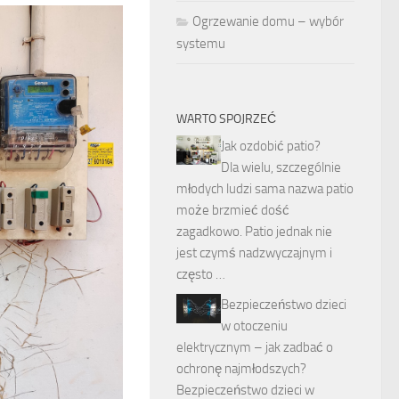
Ogrzewanie domu – wybór
systemu
WARTO SPOJRZEĆ
Jak ozdobić patio?
Dla wielu, szczególnie
młodych ludzi sama nazwa patio
może brzmieć dość
zagadkowo. Patio jednak nie
jest czymś nadzwyczajnym i
często …
Bezpieczeństwo dzieci
w otoczeniu
elektrycznym – jak zadbać o
ochronę najmłodszych?
Bezpieczeństwo dzieci w