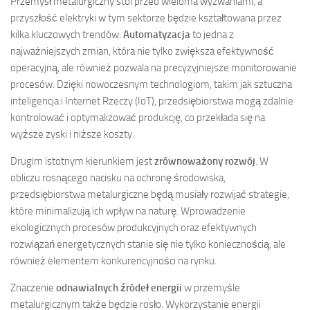
Przemysł metalurgiczny stoi przed wieloma wyzwaniami, a
przyszłość elektryki w tym sektorze będzie kształtowana przez
kilka kluczowych trendów.
Automatyzacja
to jedna z
najważniejszych zmian, która nie tylko zwiększa efektywność
operacyjną, ale również pozwala na precyzyjniejsze monitorowanie
procesów. Dzięki nowoczesnym technologiom, takim jak sztuczna
inteligencja i Internet Rzeczy (IoT), przedsiębiorstwa mogą zdalnie
kontrolować i optymalizować produkcję, co przekłada się na
wyższe zyski i niższe koszty.
Drugim istotnym kierunkiem jest
zrównoważony rozwój
. W
obliczu rosnącego nacisku na ochronę środowiska,
przedsiębiorstwa metalurgiczne będą musiały rozwijać strategie,
które minimalizują ich wpływ na naturę. Wprowadzenie
ekologicznych procesów produkcyjnych oraz efektywnych
rozwiązań energetycznych stanie się nie tylko koniecznością, ale
również elementem konkurencyjności na rynku.
Znaczenie
odnawialnych źródeł energii
w przemyśle
metalurgicznym także będzie rosło. Wykorzystanie energii