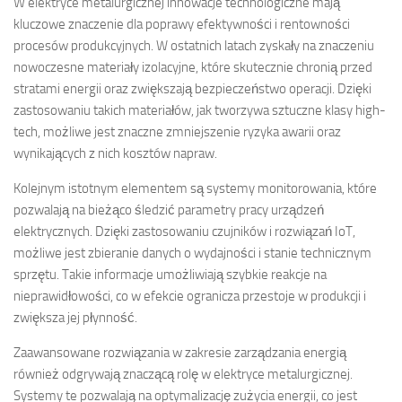
W elektryce metalurgicznej innowacje technologiczne mają
kluczowe znaczenie dla poprawy efektywności i rentowności
procesów produkcyjnych. W ostatnich latach zyskały na znaczeniu
nowoczesne materiały izolacyjne, które skutecznie chronią przed
stratami energii oraz zwiększają bezpieczeństwo operacji. Dzięki
zastosowaniu takich materiałów, jak tworzywa sztuczne klasy high-
tech, możliwe jest znaczne zmniejszenie ryzyka awarii oraz
wynikających z nich kosztów napraw.
Kolejnym istotnym elementem są systemy monitorowania, które
pozwalają na bieżąco śledzić parametry pracy urządzeń
elektrycznych. Dzięki zastosowaniu czujników i rozwiązań IoT,
możliwe jest zbieranie danych o wydajności i stanie technicznym
sprzętu. Takie informacje umożliwiają szybkie reakcje na
nieprawidłowości, co w efekcie ogranicza przestoje w produkcji i
zwiększa jej płynność.
Zaawansowane rozwiązania w zakresie zarządzania energią
również odgrywają znaczącą rolę w elektryce metalurgicznej.
Systemy te pozwalają na optymalizację zużycia energii, co jest