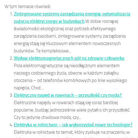
W tym temacie również:
Zintegrowane systemy zarządzania energią: optymalizacja
zużycia elektrycznego w budynkach
W dobie rosnącej
świadomości ekologicznej oraz potrzeb efektywnego
zarządzania zasobami, zintegrowane systemy zarządzania
energią stają się kluczowym elementem nowoczesnych
budynków. Te kompleksowe...
Wpływ elektromagnetycznych pól na zdrowie człowieka
Pola elektromagnetyczne są nieodłącznym elementem
naszego codziennego życia, obecne w każdym zakątku
otoczenia – od telefonów komórkowych po linie wysokiego
napięcia. Choć...
Elektryczny napęd w rowerach – przyszłość czy moda?
Elektryczne napędy w rowerach stają się coraz bardziej
popularne, budząc jednocześnie wiele pytań o ich przyszłość.
Czy to jedynie chwilowa moda, czy...
Elektryka w rolnictwie – jak wykorzystać nowe technologie?
Elektryka w rolnictwie to temat, który zyskuje na znaczeniu w