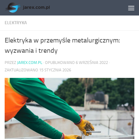
Skip to content
ELEKTRYKA
Elektryka w przemyśle metalurgicznym:
wyzwania i trendy
PRZEZ
JAREX.COM.PL
· OPUBLIKOWANO
6 WRZEŚNIA 2022
·
ZAKTUALIZOWANO
15 STYCZNIA 2026