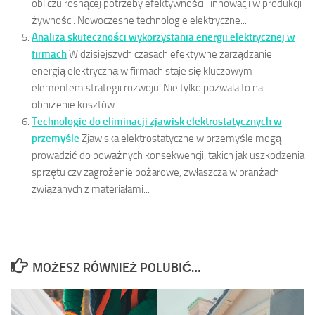
obliczu rosnącej potrzeby efektywności i innowacji w produkcji
żywności. Nowoczesne technologie elektryczne...
Analiza skuteczności wykorzystania energii elektrycznej w
firmach
W dzisiejszych czasach efektywne zarządzanie
energią elektryczną w firmach staje się kluczowym
elementem strategii rozwoju. Nie tylko pozwala to na
obniżenie kosztów...
Technologie do eliminacji zjawisk elektrostatycznych w
przemyśle
Zjawiska elektrostatyczne w przemyśle mogą
prowadzić do poważnych konsekwencji, takich jak uszkodzenia
sprzętu czy zagrożenie pożarowe, zwłaszcza w branżach
związanych z materiałami...
MOŻESZ RÓWNIEŻ POLUBIĆ…