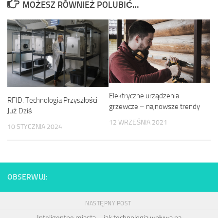
MOŻESZ RÓWNIEŻ POLUBIĆ…
Elektryczne urządzenia
RFID: Technologia Przyszłości
grzewcze – najnowsze trendy
Już Dziś
12 WRZEŚNIA 2021
10 STYCZNIA 2024
OBSERWUJ:
NASTĘPNY POST
Inteligentne miasta – jak technologia wpływa na