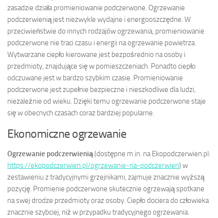
zasadzie działa promieniowanie podczerwone. Ogrzewanie
podczerwienią jest niezwykle wydajne i energooszczędne. W
przeciwieństwie do innych rodzajów ogrzewania, promieniowanie
podczerwone nie traci czasu i energii na ogrzewanie powietrza.
Wytwarzane ciepło kierowane jest bezpośrednio na osoby i
przedmioty, znajdujące się w pomieszczeniach. Ponadto ciepło
odczuwane jest w bardzo szybkim czasie. Promieniowanie
podczerwone jest zupełnie bezpieczne i nieszkodliwe dla ludzi,
niezależnie od wieku. Dzięki temu ogrzewanie podczerwone staje
się w obecnych czasach coraz bardziej popularne.
Ekonomiczne ogrzewanie
Ogrzewanie podczerwienią
(dostępne m.in. na Ekopodczerwien.pl:
https://ekopodczerwien.pl/ogrzewanie-na-podczerwien
) w
zestawieniu z tradycyjnymi grzejnikami, zajmuje znacznie wyższą
pozycję. Promienie podczerwone skutecznie ogrzewają spotkane
na swej drodze przedmioty oraz osoby. Ciepło dociera do człowieka
znacznie szybciej, niż w przypadku tradycyjnego ogrzewania.