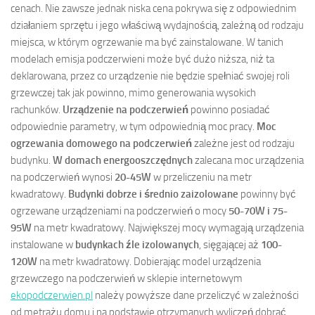
cenach. Nie zawsze jednak niska cena pokrywa się z odpowiednim
działaniem sprzętu i jego właściwą wydajnością, zależną od rodzaju
miejsca, w którym ogrzewanie ma być zainstalowane. W tanich
modelach emisja podczerwieni może być dużo niższa, niż ta
deklarowana, przez co urządzenie nie będzie spełniać swojej roli
grzewczej tak jak powinno, mimo generowania wysokich
rachunków.
Urządzenie na podczerwień
powinno posiadać
odpowiednie parametry, w tym odpowiednią moc pracy.
Moc
ogrzewania domowego na podczerwień
zależne jest od rodzaju
budynku.
W domach energooszczędnych
zalecana moc urządzenia
na podczerwień wynosi
20-45W
w przeliczeniu na metr
kwadratowy.
Budynki dobrze i średnio zaizolowane
powinny być
ogrzewane urządzeniami na podczerwień o mocy
50-70W i 75-
95W
na metr kwadratowy. Największej mocy wymagają urządzenia
instalowane w
budynkach
źle izolowanych
, sięgającej aż
100-
120W
na metr kwadratowy. Dobierając model urządzenia
grzewczego na podczerwień w sklepie internetowym
ekopodczerwien.pl
należy powyższe dane przeliczyć w zależności
od metrażu domu i na podstawie otrzymanych wyliczeń dobrać