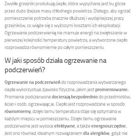
Zwykłe grzejniki produkują ciepło, które wypychane jest ku górze
przez dużo lżejsze masy chłodnego powietrza. Dlatego, aby ogrzać
pomieszczenie potrzeba znacznie dłuższej i wydajniejszej pracy
grzejników, co wiąże się z wyższymi kosztami ich eksploatacji.
Ogrzewanie podczerwienią nie marnuje energii na zwiększanie w
pierwszej kolejności temperatury powietrza, a wytworzone ciepło
rozprowadza równomiernie po całym pomieszczeniu.
W jaki sposób działa ogrzewanie na
podczerwień?
Ogrzewanie na podczerwień
do rozprowadzania wytwarzanego
ciepła wykorzystuje zjawisko fizyczne, jakim jest
promieniowanie.
Promienie podczerwone
docierają bezpośrednio
do przedmiotów,
ścian i osób, ogrzewając je. Ciepło jest rozprowadzane w sposób
równomierny
, dzięki temu temperatura staje się optymalna w
każdym miejscu w pomieszczeniu. Dzięki temu ogrzewanie
podczerwone jest wysoce
efektywne
, a także
energooszczędne.
Jest ono również idealnym rozwiązaniem
dla alergików
, gdyż nie