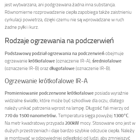
jest wytwarzana, ani podgrzewana żadna inna substancja.
Równomierne rozprowadzenie ciepła zapobiega także zaistnieniu
cyrkulacji powietrza, dzięki czemu nie są wprowadzane w ruch
żadne pyłki i kurz.
Rodzaje ogrzewania na podczerwień
Podstawowy podział ogrzewania na podczerwień
obejmuje
ogrzewanie
krótkofalowe
(oznaczenie IR-A),
średniofalowe
(oznaczenie IR-B) oraz
długofalowe
(oznaczenie IR-B).
Ogrzewanie krótkofalowe IR-A
Promieniowanie podczerwone krótkofalowe
posiada wyraźnie
widzialne światło, które może być szkodliwe dla oczu, dlatego
należy unikać patrzenia wprost na lampę. Długość fali mierzy od
770 do 1500 nanometrów.
Temperatura sięga powyżej
1300°C
.
Na metr kwadratowy przypada
200kW
mocy. Stosowane ono jest w
dużych przestrzeniach i daje bardzo szybkie odczucie ciepła. Należy
je montować w odpowiedniej odległości od ludzi, aby zmniejszyć