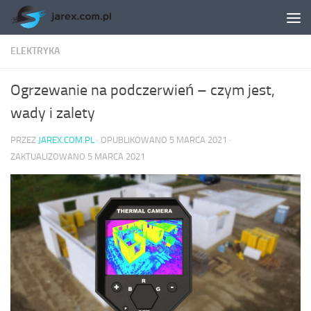
Skip to content
ELEKTRYKA
Ogrzewanie na podczerwień – czym jest,
wady i zalety
PRZEZ
JAREX.COM.PL
· OPUBLIKOWANO
5 MARCA 2021
·
ZAKTUALIZOWANO
5 MARCA 2021