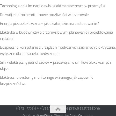
Technologie do eliminacji zjawisk elektrostatycznych w przemyśle
Rozwój elektrochemii – nowe możliwości w przemyśle
Energia piezoelektryczna – jak działa i jakie ma zastosowanie?
Elektryka w budownictwie przemysłowym: planowanie i projektowanie
instalacji
Bezpieczne korzystanie z urządzeń medycznych zasilanych elektrycznie:
wytyczne dla personelu medycznego
Silnik elektryczny jednofazowy – przezwajanie silników elektrycznych
śląsk
Elektryczne systemy monitoringu wizyjnego: jak zapewnić
bezpieczeństwo
{{site_title}} © {{year}}. Wszelkie prawa zastrzeżone
Oparte na
WordPress
. Theme by
Press Customizr
.