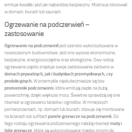
emituje światła i jest jak najbardziej bezpieczny. Można je stosować
w domach, biurach lub saunach.
Ogrzewanie na podczerwień –
zastosowanie
Ogrzewanie na podczerwień
jest szeroko wykorzystywane w
nowoczesnym budownictwie. Jest ono wysoce ekonomiczne,
bezpieczne, energooszczędne oraz ekologiczne. Owy rodzaj
ogrzewania często znajduje swoje zastosowanie zarówno w
domach prywatnych, jak i budynkach przemysłowych, czy
produkcyjnych.
W przemyśle najskuteczniejsze są tzw.
promienniki podczerwieni
, które emitują ciepło na dużą
powierzchnię, dzięki większej mocy. Świetnie sprawdzą się one
również w ogrzewaniu tarasów i ogrodów. W mniejszych
pomieszczeniach, np. domach lub biurach, stosuje się montowane
na ścianach lub sufitach
panele grzewcze na podczerwień.
Do
tego rodzaju ogrzewania podczerwonego należą również
maty i
folie grzewcze
, które są wykorzystywane między innymi do