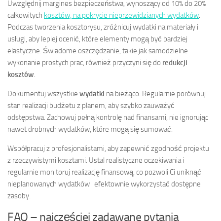
Uwzględnij margines bezpieczeństwa, wynoszący od 10% do 20%
całkowitych
kosztów, na pokrycie nieprzewidzianych wydatków
.
Podczas tworzenia kosztorysu, zróżnicuj wydatki na materiały i
usługi, aby lepiej ocenić, które elementy mogą być bardziej
elastyczne. Świadome oszczędzanie, takie jak samodzielne
wykonanie prostych prac, również przyczyni się do
redukcji
kosztów
.
Dokumentuj wszystkie
wydatki
na bieżąco. Regularnie porównuj
stan realizacji budżetu z planem, aby szybko zauważyć
odstępstwa. Zachowuj pełną kontrolę nad finansami, nie ignorując
nawet drobnych wydatków, które mogą się sumować.
Współpracuj z profesjonalistami, aby zapewnić zgodność projektu
z rzeczywistymi kosztami. Ustal realistyczne oczekiwania i
regularnie monitoruj realizację finansową, co pozwoli Ci uniknąć
nieplanowanych wydatków i efektownie wykorzystać dostępne
zasoby.
FAQ – najczęściej zadawane pytania