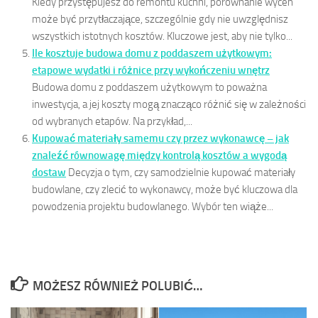
Kiedy przystępujesz do remontu kuchni, porównanie wycen
może być przytłaczające, szczególnie gdy nie uwzględnisz
wszystkich istotnych kosztów. Kluczowe jest, aby nie tylko...
Ile kosztuje budowa domu z poddaszem użytkowym:
etapowe wydatki i różnice przy wykończeniu wnętrz
Budowa domu z poddaszem użytkowym to poważna
inwestycja, a jej koszty mogą znacząco różnić się w zależności
od wybranych etapów. Na przykład,...
Kupować materiały samemu czy przez wykonawcę – jak
znaleźć równowagę między kontrolą kosztów a wygodą
dostaw
Decyzja o tym, czy samodzielnie kupować materiały
budowlane, czy zlecić to wykonawcy, może być kluczowa dla
powodzenia projektu budowlanego. Wybór ten wiąże...
MOŻESZ RÓWNIEŻ POLUBIĆ…