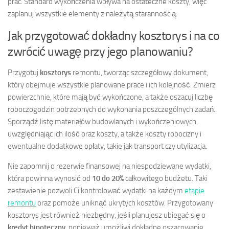
prac. Standard wykończenia wpływa na ostateczne koszty, więc
zaplanuj wszystkie elementy z należytą starannością.
Jak przygotować dokładny kosztorys i na co
zwrócić uwagę przy jego planowaniu?
Przygotuj
kosztorys
remontu, tworząc szczegółowy dokument,
który obejmuje wszystkie planowane prace i ich kolejność. Zmierz
powierzchnie, które mają być wykończone, a także oszacuj liczbę
roboczogodzin potrzebnych do wykonania poszczególnych zadań.
Sporządź listę materiałów budowlanych i wykończeniowych,
uwzględniając ich ilość oraz koszty, a także koszty robocizny i
ewentualne dodatkowe opłaty, takie jak transport czy utylizacja.
Nie zapomnij o rezerwie finansowej na niespodziewane wydatki,
która powinna wynosić od
10 do 20%
całkowitego budżetu. Taki
zestawienie pozwoli Ci kontrolować wydatki na każdym
etapie
remontu
oraz pomoże uniknąć ukrytych kosztów. Przygotowany
kosztorys jest również niezbędny, jeśli planujesz ubiegać się o
kredyt hipoteczny
, ponieważ umożliwi dokładne oszacowanie