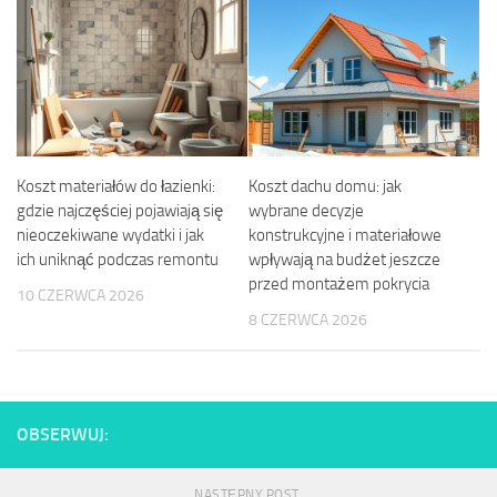
Koszt materiałów do łazienki:
Koszt dachu domu: jak
gdzie najczęściej pojawiają się
wybrane decyzje
nieoczekiwane wydatki i jak
konstrukcyjne i materiałowe
ich uniknąć podczas remontu
wpływają na budżet jeszcze
przed montażem pokrycia
10 CZERWCA 2026
8 CZERWCA 2026
OBSERWUJ:
NASTĘPNY POST