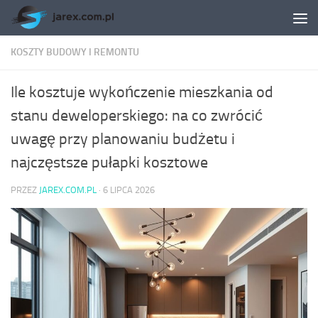
Skip to content
KOSZTY BUDOWY I REMONTU
Ile kosztuje wykończenie mieszkania od
stanu deweloperskiego: na co zwrócić
uwagę przy planowaniu budżetu i
najczęstsze pułapki kosztowe
PRZEZ
JAREX.COM.PL
·
6 LIPCA 2026