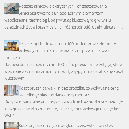
Rodzaje silników elektrycznych i ich zastosowanie
Silniki elektryczne są nieodłącznym elementem
współczesnej technologii, odgrywając kluczową rolę w wielu
dziedzinach życia i przemysłu. Ich różnorodność, obejmująca silniki
…
Ile kosztuje budowa domu 100 m²: kluczowe elementy
wpływające na różnice w wycenach przy mniejszym
metrażu
Budowa domu o powierzchni 100 m² to poważna inwestycja, która
wiąże się z wieloma zmiennymi wpływającymi na ostateczny koszt.
Kluczowymi …
Koszt prysznica walk-in bez brodzika: co wpływa na cenę i
jak uniknąć niespodzianek przy montażu
Decyzja o zainstalowaniu prysznica walk-in bez brodzika może być
kusząca, ale warto zrozumieć, jakie czynniki wpływają na jego koszt.
Wybór …
Kosztorys łazienki: jak uwzględnić wszystkie warstwy i