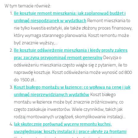
W tym temacie również:
Ile kosztuje remont mieszkania: jak zaplanować budżet i
uniknąć niespodzianek w wydatkach
Remont mieszkania to
nie tylko kwestia estetyki, ale także złożony proces finansowy,
który wymaga starannego planowania. Koszt remontu może
być znacznie wyższy,...
Ile kosztuje odświeżenie mieszkania i kiedy prosty zakres
prac zaczyna przypominać remont generalny
Decyzja o
odświeżeniu mieszkania często wiąże się z pytaniem, ile to
naprawdę kosztuje. Koszt odświeżenia może wynosić od 800
do 1500 zł...
Koszt białego montażu w łazience: co wpływa na cenę i jak
uniknąć nieprzewidzianych wydatków
Koszt białego
montażu w łazience może być znacznie zróżnicowany, co
często zaskakuje inwestorów. Wiele czynników, takich jak
rodzaj montowanych urządzeń, skomplikowanie instalacji...
Jak skutecznie porównać wyceny remontu kuchni,
uwzględniając koszty instalacji i prace ukryte za frontami