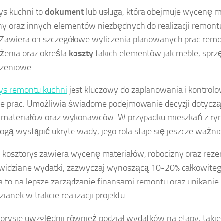
ys kuchni to
dokument
lub usługa, która obejmuje wycenę m
ny oraz innych elementów niezbędnych do realizacji remontu
 Zawiera on szczegółowe wyliczenia planowanych prac rem
enia oraz określa
koszty
takich elementów jak meble, sprzę
zeniowe.
ys remontu kuchni
jest kluczowy do zaplanowania i kontro
ie prac. Umożliwia świadome podejmowanie decyzji dotyczą
 materiałów oraz wykonawców. W przypadku mieszkań z ry
ogą wystąpić ukryte wady, jego rola staje się jeszcze ważnie
kosztorys zawiera wycenę materiałów, robocizny oraz rez
widziane wydatki, zazwyczaj wynoszącą 10-20% całkowiteg
 to na lepsze zarządzanie finansami remontu oraz unikani
ianek w trakcie realizacji projektu.
orysie uwzględnij również podział wydatków na etapy, takie