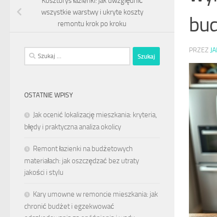
Kosztorys łazienki: jak uwzględnić
wszystkie warstwy i ukryte koszty
bu
remontu krok po kroku
PRZEZ
J
Szukaj:
OSTATNIE WPISY
Jak ocenić lokalizację mieszkania: kryteria,
błędy i praktyczna analiza okolicy
Remont łazienki na budżetowych
materiałach: jak oszczędzać bez utraty
jakości i stylu
Kary umowne w remoncie mieszkania: jak
chronić budżet i egzekwować