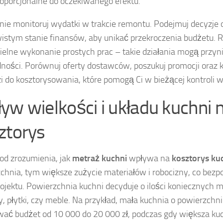
oporcjonalne do oczekiwanego efektu.
nie monitoruj wydatki w trakcie remontu. Podejmuj decyzje 
istym stanie finansów, aby unikać przekroczenia budżetu.
elne wykonanie prostych prac – takie działania mogą przyn
ności. Porównuj oferty dostawców, poszukuj promocji oraz k
i do kosztorysowania, które pomogą Ci w bieżącej kontroli 
yw wielkości i układu kuchni 
ztorys
 od zrozumienia, jak
metraż kuchni
wpływa na
kosztorys ku
chnia, tym większe zużycie materiałów i robocizny, co bezp
rojektu. Powierzchnia kuchni decyduje o ilości koniecznych m
by, płytki, czy meble. Na przykład, mała kuchnia o powierzch
ać budżet od 10 000 do 20 000 zł, podczas gdy większa ku