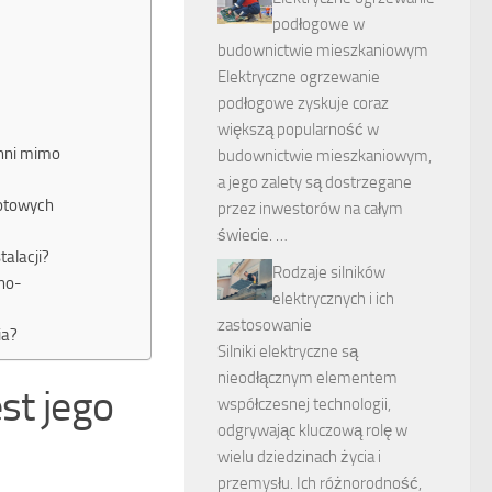
podłogowe w
budownictwie mieszkaniowym
Elektryczne ogrzewanie
podłogowe zyskuje coraz
większą popularność w
chni mimo
budownictwie mieszkaniowym,
a jego zalety są dostrzegane
gotowych
przez inwestorów na całym
świecie. …
talacji?
Rodzaje silników
no-
elektrycznych i ich
zastosowanie
ia?
Silniki elektryczne są
nieodłącznym elementem
est jego
współczesnej technologii,
odgrywając kluczową rolę w
wielu dziedzinach życia i
przemysłu. Ich różnorodność,