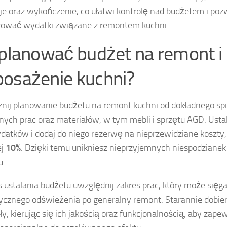
cje oraz wykończenie, co ułatwi kontrolę nad budżetem i poz
rować wydatki związane z remontem kuchni.
 planować budżet na remont i
osażenie kuchni?
nij planowanie budżetu na remont kuchni od dokładnego sp
nych prac oraz materiałów, w tym mebli i sprzętu AGD. Ust
ydatków i dodaj do niego rezerwę na nieprzewidziane koszt
ej
10%
. Dzięki temu unikniesz nieprzyjemnych niespodzianek
u.
 ustalania budżetu uwzględnij zakres prac, który może sięg
cznego odświeżenia po generalny remont. Starannie dobier
ły, kierując się ich jakością oraz funkcjonalnością, aby zape