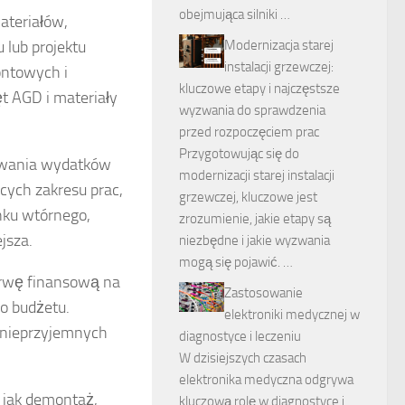
obejmująca silniki …
ateriałów,
 lub projektu
Modernizacja starej
instalacji grzewczej:
ontowych i
kluczowe etapy i najczęstsze
t AGD i materiały
wyzwania do sprawdzenia
przed rozpoczęciem prac
Przygotowując się do
lowania wydatków
modernizacji starej instalacji
cych zakresu prac,
grzewczej, kluczowe jest
nku wtórnego,
zrozumienie, jakie etapy są
jsza.
niezbędne i jakie wyzwania
mogą się pojawić. …
erwę finansową na
Zastosowanie
o budżetu.
elektroniki medycznej w
e nieprzyjemnych
diagnostyce i leczeniu
W dzisiejszych czasach
elektronika medyczna odgrywa
 jak demontaż,
kluczową rolę w diagnostyce i