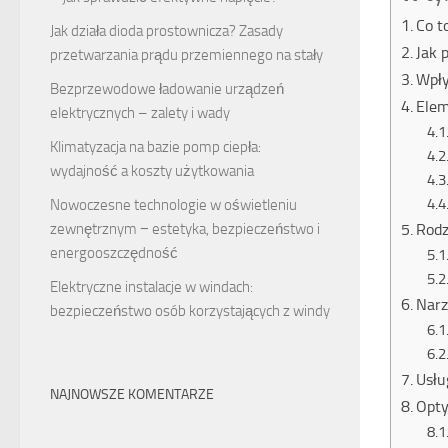
Co t
Jak działa dioda prostownicza? Zasady
Jak 
przetwarzania prądu przemiennego na stały
Wpły
Bezprzewodowe ładowanie urządzeń
Elem
elektrycznych – zalety i wady
Klimatyzacja na bazie pomp ciepła:
wydajność a koszty użytkowania
Nowoczesne technologie w oświetleniu
Rodz
zewnętrznym − estetyka, bezpieczeństwo i
energooszczędność
Elektryczne instalacje w windach:
Narz
bezpieczeństwo osób korzystających z windy
Usłu
NAJNOWSZE KOMENTARZE
Opty