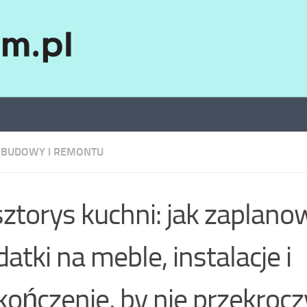
 BUDOWY I REMONTU
ztorys kuchni: jak zaplano
atki na meble, instalacje i
ończenie, by nie przekrocz