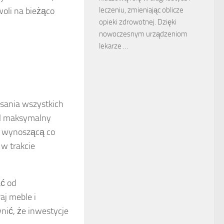
woli na bieżąco
leczeniu, zmieniając oblicze
opieki zdrowotnej. Dzięki
nowoczesnym urządzeniom
lekarze …
isania wszystkich
al maksymalny
y, wynoszącą co
 w trakcie
ać od
aj meble i
wnić, że inwestycje