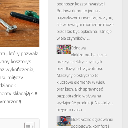
podnoszą koszty inwestycji
Budowa domu to jedna z
największych inwestycji w życiu,
ale w pewnym momencie może
przestać być opłacalna. Istnieje
wiele czynników, …
Odnowa
ntu, który pozwala
elektromechaniczna
wany kosztorys
maszyn elektrycznych: jak
przedłużyć ich żywotność
oraz wykończenia,
Maszyny elektryczne to
ansu między
kluczowe elementy w wielu
odzianek
branżach, a ich sprawność
menty składają się
bezpośrednio wpływa na
 wymarzoną
wydajność produkcji. Niestety, z
biegiem czasu …
Elektryczne ogrzewanie
podłogowe: komfort i