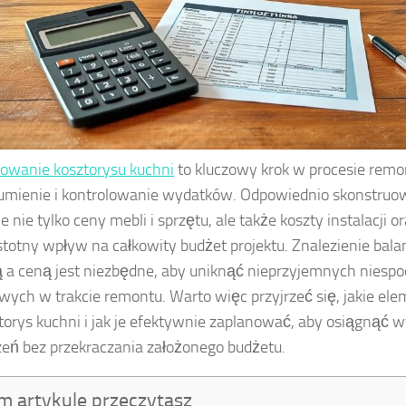
owanie kosztorysu kuchni
to kluczowy krok w procesie remo
umienie i kontrolowanie wydatków. Odpowiednio skonstruo
e nie tylko ceny mebli i sprzętu, ale także koszty instalacji 
stotny wpływ na całkowity budżet projektu. Znalezienie bal
ą a ceną jest niezbędne, aby uniknąć nieprzyjemnych niesp
wych w trakcie remontu. Warto więc przyjrzeć się, jakie ele
torys kuchni i jak je efektywnie zaplanować, aby osiągnąć
zeń bez przekraczania założonego budżetu.
m artykule przeczytasz