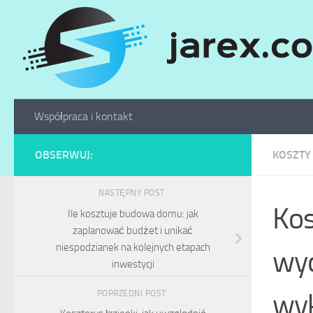
Skip to content
Współpraca i kontakt
OBSERWUJ:
KOSZTY
NASTĘPNY POST
Kos
Ile kosztuje budowa domu: jak
zaplanować budżet i unikać
niespodzianek na kolejnych etapach
wyd
inwestycji
wyk
POPRZEDNI POST