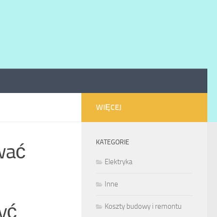
WIĘCEJ
KATEGORIE
wać
Elektryka
Inne
yć
Koszty budowy i remontu