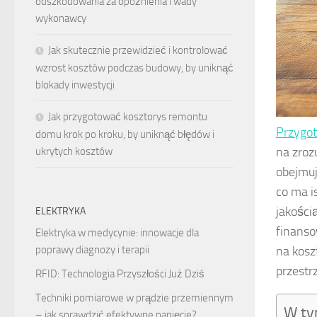
odszkodowania za opóźnienia i wady
wykonawcy
Jak skutecznie przewidzieć i kontrolować
wzrost kosztów podczas budowy, by uniknąć
blokady inwestycji
Jak przygotować kosztorys remontu
Przygot
domu krok po kroku, by uniknąć błędów i
na zroz
ukrytych kosztów
obejmuj
co ma i
jakości
ELEKTRYKA
finanso
Elektryka w medycynie: innowacje dla
na kosz
poprawy diagnozy i terapii
przestr
RFID: Technologia Przyszłości Już Dziś
Techniki pomiarowe w prądzie przemiennym
W ty
– jak sprawdzić efektywne napięcie?