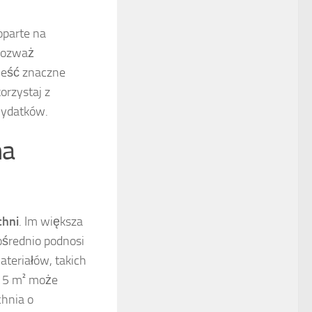
oparte na
 Rozważ
ieść znaczne
orzystaj z
wydatków.
na
chni
. Im większa
ośrednio podnosi
ateriałów, takich
ni 5 m² może
chnia o