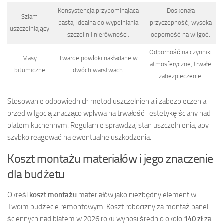
Konsystencja przypominająca
Doskonała
Szlam
pasta, idealna do wypełniania
przyczepność, wysoka
uszczelniający
szczelin i nierówności.
odporność na wilgoć.
Odporność na czynniki
Masy
Twarde powłoki nakładane w
atmosferyczne, trwałe
bitumiczne
dwóch warstwach.
zabezpieczenie.
Stosowanie odpowiednich metod uszczelnienia i zabezpieczenia
przed wilgocią znacząco wpływa na trwałość i estetykę ściany nad
blatem kuchennym. Regularnie sprawdzaj stan uszczelnienia, aby
szybko reagować na ewentualne uszkodzenia.
Koszt montażu materiałów i jego znaczenie
dla budżetu
Określ
koszt montażu
materiałów jako niezbędny element w
Twoim budżecie remontowym. Koszt robocizny za montaż paneli
ściennych nad blatem w 2026 roku wynosi średnio około
140 zł
za