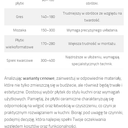
płytki
obróbki.
Trudniejszy w obróbce ze względu na
Gres
140–180
twardość.
Mozaika
150–300
Wymaga precyzyjnego układania.
Płytki
170–280
Większa trudność w montażu.
wielkoformatowe
Najdroższe w ułożeniu, wymagają
Spieki kwarcowe
300–400
specjalistycznych technik.
Analizując
warianty cenowe
, zainwestuj w odpowiednie materiały,
które nie tylko zmieszczą się w budżecie, ale również będą trwałe i
estetyczne. Dostosuj wybór płytek do stylu kuchni oraz wymagań
użytkowych. Pamiętaj, że płytki ceramiczne charakteryzują się
odpornością na wilgoć oraz łatwością w czyszczeniu, co czyni je
praktycznym rozwiązaniem w kuchni. Biorąc pod uwagę te czynniki,
podejmij decyzję, która najlepiej spełni Twoje oczekiwania
względem kosztów oraz funkcjonalności.