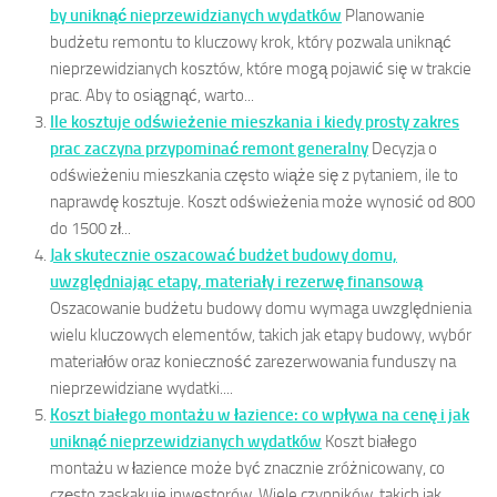
by uniknąć nieprzewidzianych wydatków
Planowanie
budżetu remontu to kluczowy krok, który pozwala uniknąć
nieprzewidzianych kosztów, które mogą pojawić się w trakcie
prac. Aby to osiągnąć, warto...
Ile kosztuje odświeżenie mieszkania i kiedy prosty zakres
prac zaczyna przypominać remont generalny
Decyzja o
odświeżeniu mieszkania często wiąże się z pytaniem, ile to
naprawdę kosztuje. Koszt odświeżenia może wynosić od 800
do 1500 zł...
Jak skutecznie oszacować budżet budowy domu,
uwzględniając etapy, materiały i rezerwę finansową
Oszacowanie budżetu budowy domu wymaga uwzględnienia
wielu kluczowych elementów, takich jak etapy budowy, wybór
materiałów oraz konieczność zarezerwowania funduszy na
nieprzewidziane wydatki....
Koszt białego montażu w łazience: co wpływa na cenę i jak
uniknąć nieprzewidzianych wydatków
Koszt białego
montażu w łazience może być znacznie zróżnicowany, co
często zaskakuje inwestorów. Wiele czynników, takich jak