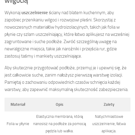
wilgocią
Wykonaj
uszczelnienie
ściany nad blatem kuchennym, aby
zapobiec przenikaniu wilgoci i rozwojowi pleśni. Skorzystaj z
nowoczesnych materiałów hydroizolacyjnych, takich jak folia w
płynie czy szlam uszczelniający, które łatwo aplikujesz na wcześniej
zagruntowane i suche podłoże. Zwróć szczególną uwagę na
newralgiczne miejsca, takie jak narożniki i przejścia rur, gdzie
zastosuj taśmy i mankiety uszczelniające.
Aby skutecznie przygotować podłoże, przemyj je i upewnij się, że
jest całkowicie suche, zanim nałożysz pierwszą warstwę izolacji.
Pamiętaj o zachowaniu odpowiednich czasów schnięcia każdej
warstwy, aby zapewnić maksymalną skuteczność zabezpieczenia.
Materiał
Opis
Zalety
Elastyczna membrana, którą
Natychmiastowe
Folia w płynie
nanosisz na podłoże za pomocą
uszczelnienie, łatwa
pędzla lub wałka.
aplikacja.