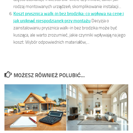
rodzaj montowanych urządzeń, skomplikowanie instalacji...
Koszt prysznica walk-in bez brodzika: co wpływa na cenę i
jak uniknąć niespodzianek przy montażu
Decyzja o
zainstalowaniu prysznica walk-in bez brodzika może być
kusząca, ale warto zrozumieć, jakie czynniki wpływają na jego
koszt. Wybór odpowiednich materiałów,...
MOŻESZ RÓWNIEŻ POLUBIĆ…