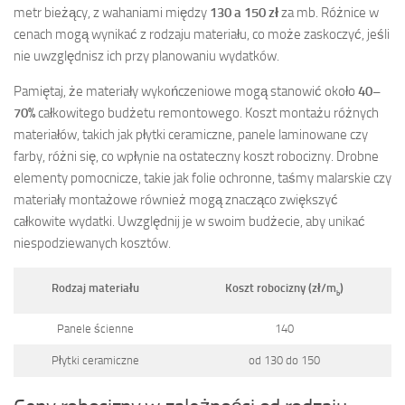
metr bieżący, z wahaniami między
130 a 150 zł
za mb. Różnice w
cenach mogą wynikać z rodzaju materiału, co może zaskoczyć, jeśli
nie uwzględnisz ich przy planowaniu wydatków.
Pamiętaj, że materiały wykończeniowe mogą stanowić około
40–
70%
całkowitego budżetu remontowego. Koszt montażu różnych
materiałów, takich jak płytki ceramiczne, panele laminowane czy
farby, różni się, co wpłynie na ostateczny koszt robocizny. Drobne
elementy pomocnicze, takie jak folie ochronne, taśmy malarskie czy
materiały montażowe również mogą znacząco zwiększyć
całkowite wydatki. Uwzględnij je w swoim budżecie, aby unikać
niespodziewanych kosztów.
Rodzaj materiału
Koszt robocizny (zł/m
)
b
Panele ścienne
140
Płytki ceramiczne
od 130 do 150