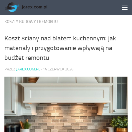
Skip to content
KOSZTY BUDOWY I REMONTU
Koszt ściany nad blatem kuchennym: jak
materiały i przygotowanie wpływają na
budżet remontu
PRZEZ
JAREX.COM.PL
·
14 CZERWCA 2026