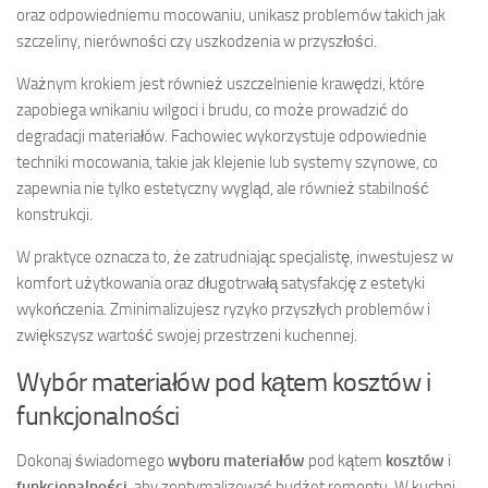
oraz odpowiedniemu mocowaniu, unikasz problemów takich jak
szczeliny, nierówności czy uszkodzenia w przyszłości.
Ważnym krokiem jest również uszczelnienie krawędzi, które
zapobiega wnikaniu wilgoci i brudu, co może prowadzić do
degradacji materiałów. Fachowiec wykorzystuje odpowiednie
techniki mocowania, takie jak klejenie lub systemy szynowe, co
zapewnia nie tylko estetyczny wygląd, ale również stabilność
konstrukcji.
W praktyce oznacza to, że zatrudniając specjalistę, inwestujesz w
komfort użytkowania oraz długotrwałą satysfakcję z estetyki
wykończenia. Zminimalizujesz ryzyko przyszłych problemów i
zwiększysz wartość swojej przestrzeni kuchennej.
Wybór materiałów pod kątem kosztów i
funkcjonalności
Dokonaj świadomego
wyboru materiałów
pod kątem
kosztów
i
funkcjonalności
, aby zoptymalizować budżet remontu. W kuchni