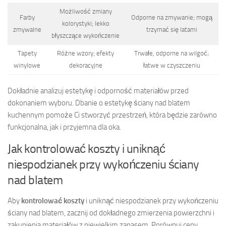
Możliwość zmiany
Farby
Odporne na zmywanie; mogą
kolorystyki; lekko
zmywalne
trzymać się latami
błyszczące wykończenie
Tapety
Różne wzory; efekty
Trwałe, odporne na wilgoć;
winylowe
dekoracyjne
łatwe w czyszczeniu
Dokładnie analizuj estetykę i odporność materiałów przed
dokonaniem wyboru. Dbanie o estetykę ściany nad blatem
kuchennym pomoże Ci stworzyć przestrzeń, która będzie zarówno
funkcjonalna, jak i przyjemna dla oka.
Jak kontrolować koszty i uniknąć
niespodzianek przy wykończeniu ściany
nad blatem
Aby
kontrolować koszty
i uniknąć niespodzianek przy wykończeniu
ściany nad blatem, zacznij od dokładnego zmierzenia powierzchni i
zakupienia materiałów z niewielkim zapasem. Porównuj ceny