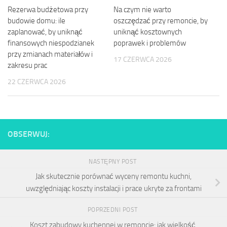
Rezerwa budżetowa przy
Na czym nie warto
budowie domu: ile
oszczędzać przy remoncie, by
zaplanować, by uniknąć
uniknąć kosztownych
finansowych niespodzianek
poprawek i problemów
przy zmianach materiałów i
17 CZERWCA 2026
zakresu prac
22 CZERWCA 2026
OBSERWUJ:
NASTĘPNY POST
Jak skutecznie porównać wyceny remontu kuchni,
uwzględniając koszty instalacji i prace ukryte za frontami
POPRZEDNI POST
Koszt zabudowy kuchennej w remoncie: jak wielkość,