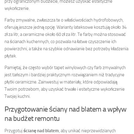
przy ograniczonym budżecie, możesz uzyskać estetyczne
wykończenie.
Farby zmywalne, zwłaszcza te o właściwościach hydrofobowych,
oferują jeszcze jedną opcję. Warianty lateksowe kosztują około 34
zł za litr, a ceramiczne około 60 zł za litr. Te farby można stosować
na ścianach kuchennych, co pozwala na łatwe czyszczenie ich
powierzchni, a także na szybkie odnawianie bez potrzeby kładzenia
płytek.
Pamiętaj, że często wybór tapet winylowych czy farb zmywalnych
jest tańszym i bardziej praktycznym rozwiązaniem niż tradycyjne
płytki ceramiczne. Zainwestuj w materiały, które odpowiadają
Twoim potrzebom, aby uzyskać trwałe i estetyczne wykończenie
Twojej kuchni.
Przygotowanie ściany nad blatem a wpływ
na budżet remontu
Przygotuj
ścianę nad blatem
, aby unikać nieprzewidzianych