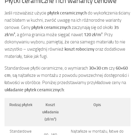
Płytki ceramiczne i ich warianty cenowe
Jeśli rozważasz użycie
płytek ceramicznych
do wykończenia ściany
nad blatem w kuchni, zwróć uwagę na ich różnorodne warianty
cenowe. Ceny
płytek ceramicznych
zaczynają się od około
35
zł/m²
, a górna granica może sięgać nawet
120 zł/m²
. Przy
dokonywaniu wyboru, pamiętaj, że cena samego materiału to nie
wszystko – uwzględnij również
koszt robocizny
oraz dodatkowe
materiały, takie jak fugi.
Standardowe płytki ceramiczne, o wymiarach
30×30 cm
czy
60×60
cm
, są najtańsze w montażu z powodu powszechnej dostępności i
łatwości w obróbce. Poniżej przedstawiamy przykładowe ceny na
układanie płytek ceramicznych
:
Rodzaj płytek
Koszt
Opis
układania
(zł/m²)
Standardowe
Najtańsze w montażu, łatwe do
90–160