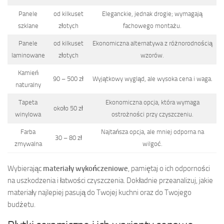
Panele
od kilkuset
Eleganckie, jednak drogie; wymagają
szklane
złotych
fachowego montażu.
Panele
od kilkuset
Ekonomiczna alternatywa z różnorodnością
laminowane
złotych
wzorów.
Kamień
90 – 500 zł
Wyjątkowy wygląd, ale wysoka cena i waga.
naturalny
Tapeta
Ekonomiczna opcja, która wymaga
około 50 zł
winylowa
ostrożności przy czyszczeniu.
Farba
Najtańsza opcja, ale mniej odporna na
30 – 80 zł
zmywalna
wilgoć.
Wybierając
materiały wykończeniowe
, pamiętaj o ich odporności
na uszkodzenia i łatwości czyszczenia. Dokładnie przeanalizuj, jakie
materiały najlepiej pasują do Twojej kuchni oraz do Twojego
budżetu.