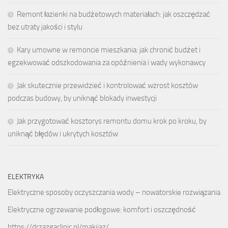
Remont łazienki na budżetowych materiałach: jak oszczędzać
bez utraty jakości i stylu
Kary umowne w remoncie mieszkania: jak chronić budżet i
egzekwować odszkodowania za opóźnienia i wady wykonawcy
Jak skutecznie przewidzieć i kontrolować wzrost kosztów
podczas budowy, by uniknąć blokady inwestycji
Jak przygotować kosztorys remontu domu krok po kroku, by
uniknąć błędów i ukrytych kosztów
ELEKTRYKA
Elektryczne sposoby oczyszczania wody – nowatorskie rozwiązania
Elektryczne ogrzewanie podłogowe: komfort i oszczędność
https://drzazgaclinic.pl/makijaz/