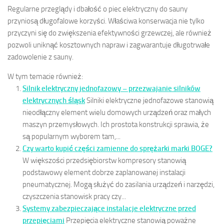
Regularne przeglądy i dbałość o piec elektryczny do sauny
przyniosą długofalowe korzyści. Właściwa konserwacja nie tylko
przyczyni się do zwiększenia efektywności grzewczej, ale również
pozwoli uniknąć kosztownych napraw i zagwarantuje długotrwałe
zadowolenie z sauny.
W tym temacie również:
Silnik elektryczny jednofazowy – przezwajanie silników
elektrycznych śląsk
Silniki elektryczne jednofazowe stanowią
nieodłączny element wielu domowych urządzeń oraz małych
maszyn przemysłowych. Ich prostota konstrukcji sprawia, że
są popularnym wyborem tam,...
Czy warto kupić części zamienne do sprężarki marki BOGE?
W większości przedsiębiorstw kompresory stanowią
podstawowy element dobrze zaplanowanej instalacji
pneumatycznej. Mogą służyć do zasilania urządzeń i narzędzi,
czyszczenia stanowisk pracy czy...
Systemy zabezpieczające instalacje elektryczne przed
przepięciami
Przepięcia elektryczne stanowią poważne