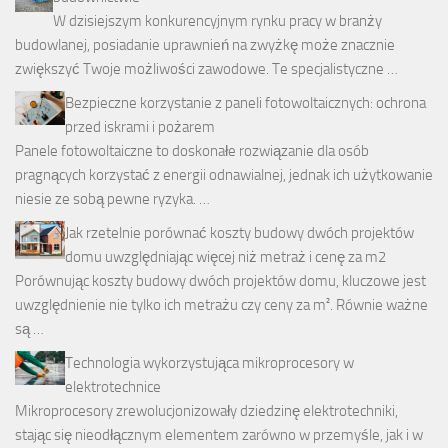
W dzisiejszym konkurencyjnym rynku pracy w branży
budowlanej, posiadanie uprawnień na zwyżkę może znacznie
zwiększyć Twoje możliwości zawodowe. Te specjalistyczne …
Bezpieczne korzystanie z paneli fotowoltaicznych: ochrona
przed iskrami i pożarem
Panele fotowoltaiczne to doskonałe rozwiązanie dla osób
pragnących korzystać z energii odnawialnej, jednak ich użytkowanie
niesie ze sobą pewne ryzyka. …
Jak rzetelnie porównać koszty budowy dwóch projektów
domu uwzględniając więcej niż metraż i cenę za m2
Porównując koszty budowy dwóch projektów domu, kluczowe jest
uwzględnienie nie tylko ich metrażu czy ceny za m². Równie ważne
są …
Technologia wykorzystująca mikroprocesory w
elektrotechnice
Mikroprocesory zrewolucjonizowały dziedzinę elektrotechniki,
stając się nieodłącznym elementem zarówno w przemyśle, jak i w