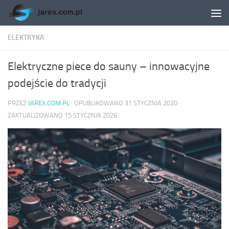
Skip to content
ELEKTRYKA
Elektryczne piece do sauny – innowacyjne
podejście do tradycji
PRZEZ
JAREX.COM.PL
· OPUBLIKOWANO
31 STYCZNIA 2020
·
ZAKTUALIZOWANO
15 STYCZNIA 2026