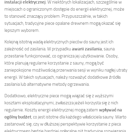
instalacji elektrycznej
. W niektórych lokalizacjach, szczególnie w
miejscach o ograniczonym dostępie do energii elektrycznej, może
to stanowić znaczący problem. Przypuszczalnie, w takich
sytuacjach, tradycyjne piece opalane drewnem mogą okazać się
lepszym wyborem.
Kolejną istotną wadą elektrycznych pieców do sauny jest ich
zależność od zasilania. W przypadku
awarii zasilania
, sauna
przestanie funkcjonować, co ogranicza jej użytkowanie. Osoby,
które planują regularne korzystanie z sauny, mogą być
zaniepokojone możliwością przerwania sesji w wyniku nagłej utraty
energii. W takich sytuacjach, należy rozważyć dodatkowe źródła
zasilania lub alternatywne metody ogrzewania.
Dodatkowo, elektryczne piece mogą wiązać się z wyższymi
kosztami eksploatacyjnymi, zwłaszcza jeżeli korzysta się z nich
regularnie. Koszty energii elektrycznej mogą zatem
wpływać na
ogólny budżet
, co jest istotne dla każdego właściciela sauny. Warto
zastanowić się, czy w dłuższej perspektywie korzystanie z pieca
elektrycznego będzie bardziej opłacalne niż tradycyjne rozwiązania.