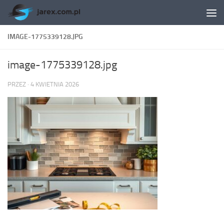
Skip to content
IMAGE-1775339128.JPG
image-1775339128.jpg
PRZEZ
·
4 KWIETNIA 2026