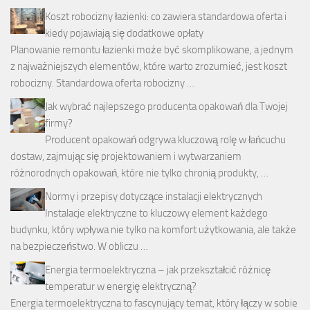
Koszt robocizny łazienki: co zawiera standardowa oferta i
kiedy pojawiają się dodatkowe opłaty
Planowanie remontu łazienki może być skomplikowane, a jednym
z najważniejszych elementów, które warto zrozumieć, jest koszt
robocizny. Standardowa oferta robocizny …
Jak wybrać najlepszego producenta opakowań dla Twojej
firmy?
Producent opakowań odgrywa kluczową rolę w łańcuchu
dostaw, zajmując się projektowaniem i wytwarzaniem
różnorodnych opakowań, które nie tylko chronią produkty, …
Normy i przepisy dotyczące instalacji elektrycznych
Instalacje elektryczne to kluczowy element każdego
budynku, który wpływa nie tylko na komfort użytkowania, ale także
na bezpieczeństwo. W obliczu …
Energia termoelektryczna – jak przekształcić różnicę
temperatur w energię elektryczną?
Energia termoelektryczna to fascynujący temat, który łączy w sobie