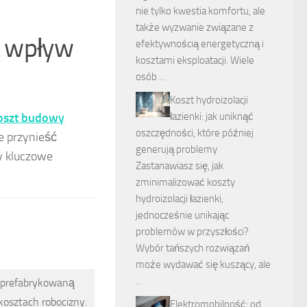
nie tylko kwestia komfortu, ale
także wyzwanie związane z
ą wpływ
efektywnością energetyczną i
kosztami eksploatacji. Wiele
osób …
Koszt hydroizolacji
koszt budowy
łazienki: jak uniknąć
oszczędności, które później
e przynieść
generują problemy
y kluczowe
Zastanawiasz się, jak
zminimalizować koszty
hydroizolacji łazienki,
jednocześnie unikając
problemów w przyszłości?
Wybór tańszych rozwiązań
może wydawać się kuszący, ale
…
 prefabrykowaną
kosztach robocizny.
Elektromobilność: od