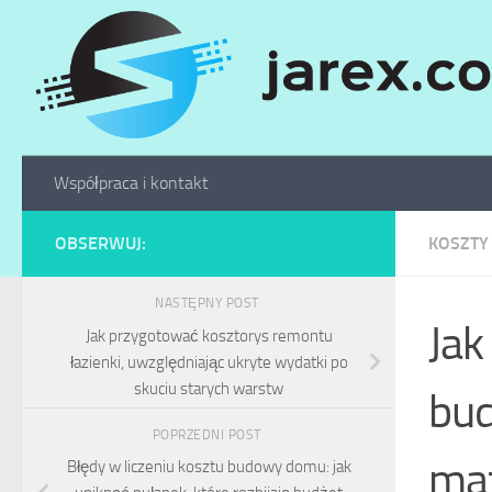
Skip to content
Współpraca i kontakt
OBSERWUJ:
KOSZTY
NASTĘPNY POST
Jak
Jak przygotować kosztorys remontu
łazienki, uwzględniając ukryte wydatki po
skuciu starych warstw
bud
POPRZEDNI POST
mat
Błędy w liczeniu kosztu budowy domu: jak