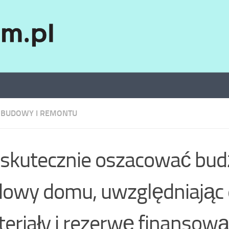
 BUDOWY I REMONTU
 skutecznie oszacować bud
owy domu, uwzględniając 
eriały i rezerwę finansową