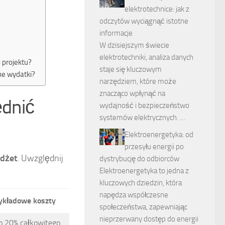
elektrotechnice: jak z
odczytów wyciągnąć istotne
informacje
W dzisiejszym świecie
elektrotechniki, analiza danych
projektu?
staje się kluczowym
ne wydatki?
narzędziem, które może
znacząco wpłynąć na
ędnić
wydajność i bezpieczeństwo
systemów elektrycznych. …
Elektroenergetyka: od
przesyłu energii po
dżet
. Uwzględnij
dystrybucję do odbiorców
Elektroenergetyka to jedna z
kluczowych dziedzin, która
napędza współczesne
ykładowe koszty
społeczeństwa, zapewniając
nieprzerwany dostęp do energii
o 20% całkowitego