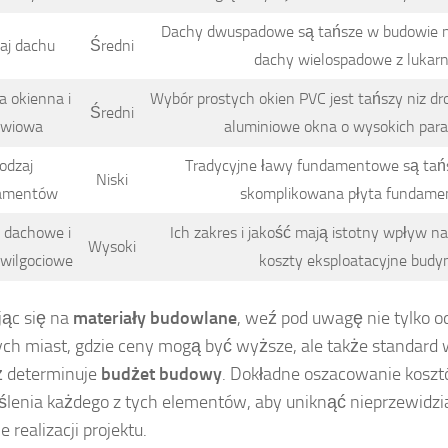
Dachy dwuspadowe są tańsze w budowie 
aj dachu
Średni
dachy wielospadowe z lukarn
a okienna i
Wybór prostych okien PVC jest tańszy niz dro
Średni
zwiowa
aluminiowe okna o wysokich par
odzaj
Tradycyjne ławy fundamentowe są tańsz
Niski
amentów
skomplikowana płyta fundame
e dachowe i
Ich zakres i jakość mają istotny wpływ 
Wysoki
wwilgociowe
koszty eksploatacyjne budy
ąc się na
materiały budowlane
, weź pod uwagę nie tylko o
ch miast, gdzie ceny mogą być wyższe, ale także standard 
ż determinuje
budżet budowy
. Dokładne oszacowanie kos
lenia każdego z tych elementów, aby uniknąć nieprzewid
e realizacji projektu.