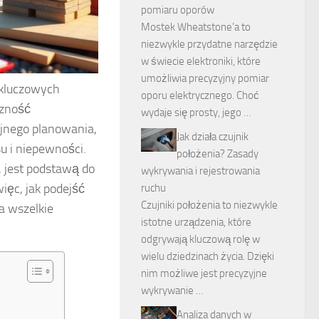
pomiaru oporów
Mostek Wheatstone’a to
niezwykle przydatne narzędzie
w świecie elektroniki, które
umożliwia precyzyjny pomiar
kluczowych
oporu elektrycznego. Choć
czność
wydaje się prosty, jego …
jnego planowania,
Jak działa czujnik
u i niepewności.
położenia? Zasady
, jest podstawą do
wykrywania i rejestrowania
ięc, jak podejść
ruchu
Czujniki położenia to niezwykle
a wszelkie
istotne urządzenia, które
odgrywają kluczową rolę w
wielu dziedzinach życia. Dzięki
nim możliwe jest precyzyjne
wykrywanie …
Analiza danych w