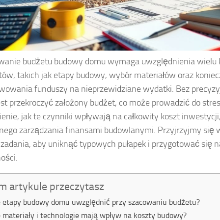
wanie budżetu budowy domu wymaga uwzględnienia wielu 
ów, takich jak etapy budowy, wybór materiałów oraz konie
wowania funduszy na nieprzewidziane wydatki. Bez precyzy
est przekroczyć założony budżet, co może prowadzić do stres
enie, jak te czynniki wpływają na całkowity koszt inwestycji
nego zarządzania finansami budowlanymi. Przyjrzyjmy się w
 zadania, aby uniknąć typowych pułapek i przygotować się n
ości.
m artykule przeczytasz
e etapy budowy domu uwzględnić przy szacowaniu budżetu?
e materiały i technologie mają wpływ na koszty budowy?