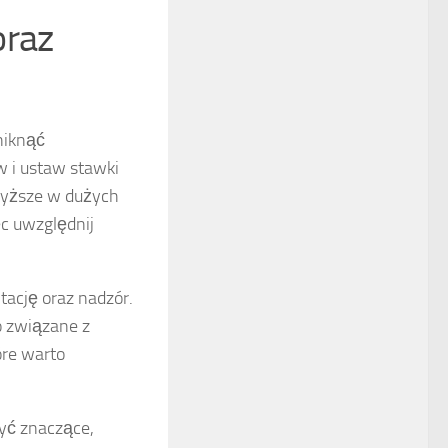
oraz
niknąć
 i ustaw stawki
wyższe w dużych
c uwzględnij
tację oraz nadzór.
o związane z
óre warto
yć znaczące,