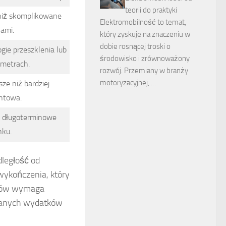
teorii do praktyki
niż skomplikowane
Elektromobilność to temat,
ami.
który zyskuje na znaczeniu w
dobie rosnącej troski o
gie przeszklenia lub
środowisko i zrównoważony
ametrach.
rozwój. Przemiany w branży
motoryzacyjnej, …
e niż bardziej
ntowa.
na długoterminowe
nku.
dległość od
wykończenia, który
ztów wymaga
zianych wydatków