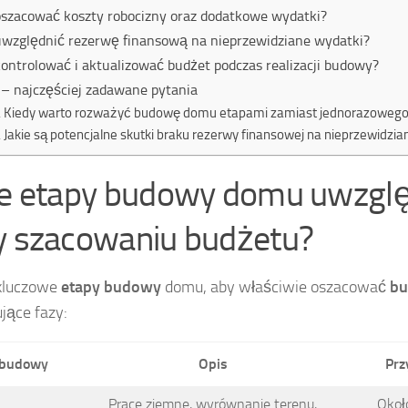
oszacować koszty robocizny oraz dodatkowe wydatki?
uwzględnić rezerwę finansową na nieprzewidziane wydatki?
kontrolować i aktualizować budżet podczas realizacji budowy?
– najczęściej zadawane pytania
Kiedy warto rozważyć budowę domu etapami zamiast jednorazowego 
Jakie są potencjalne skutki braku rezerwy finansowej na nieprzewidzia
ie etapy budowy domu uwzgl
y szacowaniu budżetu?
 kluczowe
etapy budowy
domu, aby właściwie oszacować
bu
jące fazy:
 budowy
Opis
Prz
Prace ziemne, wyrównanie terenu,
Okoł