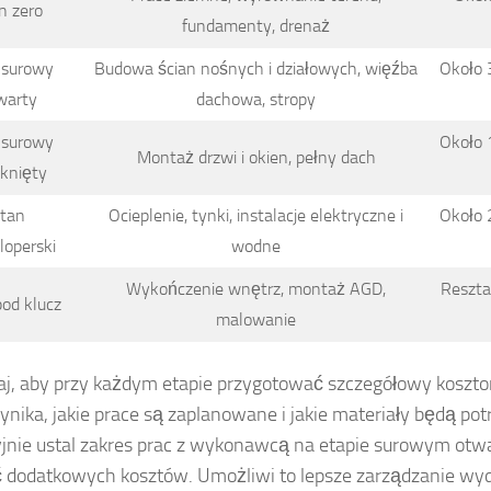
n zero
fundamenty, drenaż
 surowy
Budowa ścian nośnych i działowych, więźba
Około 
warty
dachowa, stropy
 surowy
Około 
Montaż drzwi i okien, pełny dach
knięty
tan
Ocieplenie, tynki, instalacje elektryczne i
Około 
operski
wodne
Wykończenie wnętrz, montaż AGD,
Reszta
od klucz
malowanie
j, aby przy każdym etapie przygotować szczegółowy kosztor
ynika, jakie prace są zaplanowane i jakie materiały będą pot
jnie ustal zakres prac z wykonawcą na etapie surowym otw
 dodatkowych kosztów. Umożliwi to lepsze zarządzanie wyd