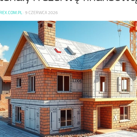
AREX.COM.PL
·
9 CZERWCA 2026