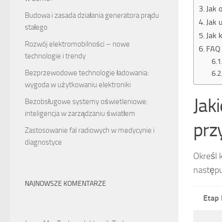
Jak 
Budowa i zasada działania generatora prądu
Jak 
stałego
Jak 
Rozwój elektromobilności – nowe
FAQ 
technologie i trendy
Bezprzewodowe technologie ładowania:
wygoda w użytkowaniu elektroniki
Jak
Bezobsługowe systemy oświetleniowe:
inteligencja w zarządzaniu światłem
prz
Zastosowanie fal radiowych w medycynie i
diagnostyce
Określ
następu
NAJNOWSZE KOMENTARZE
Etap