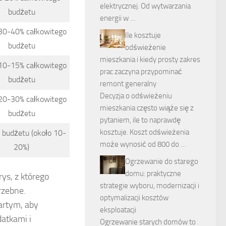
elektrycznej. Od wytwarzania
budżetu
energii w …
30-40% całkowitego
Ile kosztuje
budżetu
odświeżenie
mieszkania i kiedy prosty zakres
10-15% całkowitego
prac zaczyna przypominać
budżetu
remont generalny
Decyzja o odświeżeniu
20-30% całkowitego
mieszkania często wiąże się z
budżetu
pytaniem, ile to naprawdę
kosztuje. Koszt odświeżenia
 budżetu (około 10-
może wynosić od 800 do …
20%)
Ogrzewanie do starego
domu: praktyczne
ys, z którego
strategie wyboru, modernizacji i
rzebne.
optymalizacji kosztów
artym, aby
eksploatacji
atkami i
Ogrzewanie starych domów to