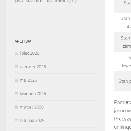
Jarex, Mar Tech – elektronik Tychy
Sta
Stan
ot
Stan
ARCHIWA
zam
lipiec 2026
S
dewel
czerwiec 2026
maj 2026
Stan p
kwiecień 2026
Pamięta
marzec 2026
jasno w
Precyzy
listopad 2025
uniknąć