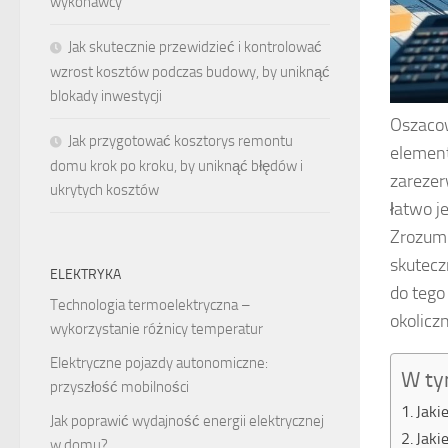
wykonawcy
Jak skutecznie przewidzieć i kontrolować
wzrost kosztów podczas budowy, by uniknąć
blokady inwestycji
Oszaco
Jak przygotować kosztorys remontu
element
domu krok po kroku, by uniknąć błędów i
zarezer
ukrytych kosztów
łatwo j
Zrozumi
skutecz
ELEKTRYKA
do tego
Technologia termoelektryczna –
okoliczn
wykorzystanie różnicy temperatur
Elektryczne pojazdy autonomiczne:
W ty
przyszłość mobilności
Jaki
Jak poprawić wydajność energii elektrycznej
Jaki
w domu?