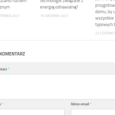
dzaniu ruchem
technologie związane z
przygotow
cznym
energią odnawialną?
domu, by 
ERNIKA 2021
16 GRUDNIA 2021
wszystkie 
typowych 
22 CZERWCA
 KOMENTARZ
tarz
*
a
*
Adres email
*