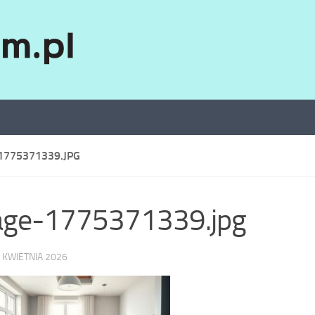
1775371339.JPG
age-1775371339.jpg
 KWIETNIA 2026