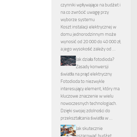
czynniki wpływające na budżet i
na co zwrócić uwagę przy
wyborze systemu
Koszt instalacji elektrycznej w
domu jednorodzinnym może
wynosić od 20 000 do 40 000 zł,
a jego wysokość zależy od …
Jak działa fotodioda?
Zasady konwersji
światła na prąd elektryczny
Fotodioda to niezwykle
interesujący element, który ma
kluczowe znaczenie w wielu
nowoczesnych technologiach.
Dzięki swojej zdolności do
przekształcania światła w …
Jak skutecznie
oszacować budżet