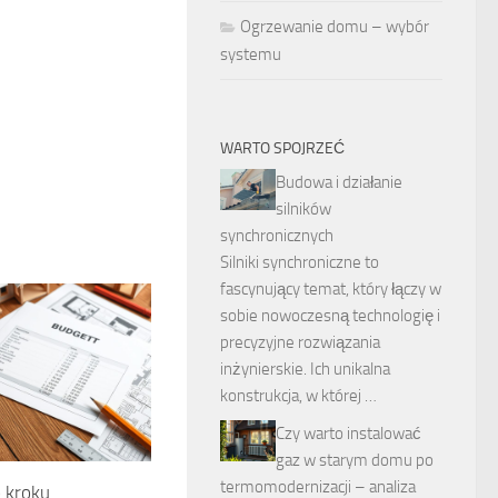
Ogrzewanie domu – wybór
systemu
WARTO SPOJRZEĆ
Budowa i działanie
silników
synchronicznych
Silniki synchroniczne to
fascynujący temat, który łączy w
sobie nowoczesną technologię i
precyzyjne rozwiązania
inżynierskie. Ich unikalna
konstrukcja, w której …
Czy warto instalować
gaz w starym domu po
termomodernizacji – analiza
o kroku