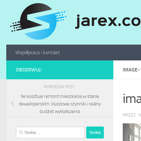
Skip to content
Współpraca i kontakt
OBSERWUJ:
IMAGE-
POPRZEDNI POST
im
Ile kosztuje remont mieszkania w stanie
deweloperskim: kluczowe czynniki i realny
budżet wykończenia
PRZEZ
·
5
Szukaj: