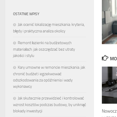
OSTATNIE WPISY
Jak ocenić lokalizację mieszkania: kryteria,
błędy i praktyczna analiza okolicy
Remont łazienki na budżetowych
materiałach: jak oszczędzać bez utraty
jakości i stylu
MO
Kary umowne w remoncie mieszkania: jak
chronić budżet i egzekwować
odszkodowania za opóźnienia i wady
wykonawcy
Jak skutecznie przewidzieć i kontrolować
wzrost kosztów podczas budowy, by uniknąć
Nowocze
blokady inwestycji