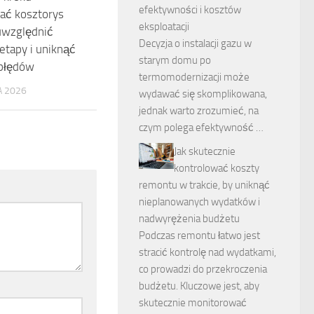
efektywności i kosztów
ać kosztorys
eksploatacji
uwzględnić
Decyzja o instalacji gazu w
etapy i uniknąć
starym domu po
błędów
termomodernizacji może
 2026
wydawać się skomplikowana,
jednak warto zrozumieć, na
czym polega efektywność …
Jak skutecznie
kontrolować koszty
remontu w trakcie, by uniknąć
nieplanowanych wydatków i
nadwyrężenia budżetu
Podczas remontu łatwo jest
stracić kontrolę nad wydatkami,
co prowadzi do przekroczenia
budżetu. Kluczowe jest, aby
skutecznie monitorować