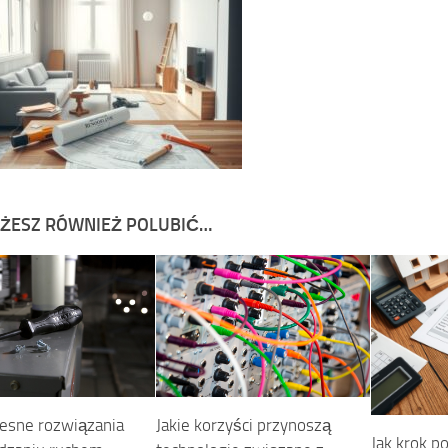
ŻESZ RÓWNIEŻ POLUBIĆ…
sne rozwiązania
Jakie korzyści przynoszą
Jak krok p