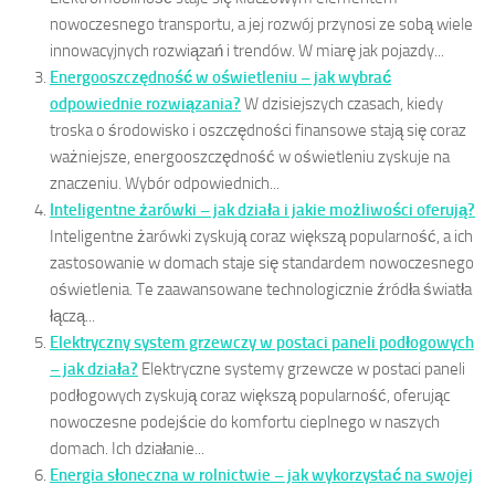
nowoczesnego transportu, a jej rozwój przynosi ze sobą wiele
innowacyjnych rozwiązań i trendów. W miarę jak pojazdy...
Energooszczędność w oświetleniu – jak wybrać
odpowiednie rozwiązania?
W dzisiejszych czasach, kiedy
troska o środowisko i oszczędności finansowe stają się coraz
ważniejsze, energooszczędność w oświetleniu zyskuje na
znaczeniu. Wybór odpowiednich...
Inteligentne żarówki – jak działa i jakie możliwości oferują?
Inteligentne żarówki zyskują coraz większą popularność, a ich
zastosowanie w domach staje się standardem nowoczesnego
oświetlenia. Te zaawansowane technologicznie źródła światła
łączą...
Elektryczny system grzewczy w postaci paneli podłogowych
– jak działa?
Elektryczne systemy grzewcze w postaci paneli
podłogowych zyskują coraz większą popularność, oferując
nowoczesne podejście do komfortu cieplnego w naszych
domach. Ich działanie...
Energia słoneczna w rolnictwie – jak wykorzystać na swojej