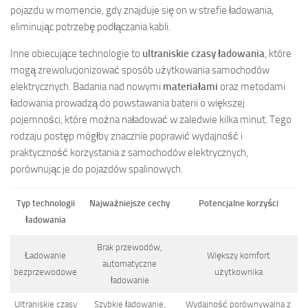
pojazdu w momencie, gdy znajduje się on w strefie ładowania,
eliminując potrzebę podłączania kabli.
Inne obiecujące technologie to
ultraniskie czasy ładowania
, które
mogą zrewolucjonizować sposób użytkowania samochodów
elektrycznych. Badania nad nowymi
materiałami
oraz metodami
ładowania prowadzą do powstawania baterii o większej
pojemności, które można naładować w zaledwie kilka minut. Tego
rodzaju postęp mógłby znacznie poprawić wydajność i
praktyczność korzystania z samochodów elektrycznych,
porównując je do pojazdów spalinowych.
Typ technologii
Najważniejsze cechy
Potencjalne korzyści
ładowania
Brak przewodów,
Ładowanie
Większy komfort
automatyczne
bezprzewodowe
użytkownika
ładowanie
Ultraniskie czasy
Szybkie ładowanie,
Wydajność porównywalna z