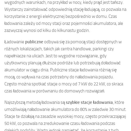
wygodnych warunkach, na przykład w nocy, kiedy prąd jest tańszy.
Wystarczy zainstalować odpowiednią stację ładującą, co pozwala na
korzystanie z energii elektrycznej bezpośrednio w domu. Czas
ładowania zależy od mocy stacji oraz pojemności akumulatora, ale
zazwyczaj wynosi od kilku do kilkunastu godzin.
Ładowanie
publiczne
odbywa się za pomocą stacji dostępnych w
różnych lokalizacjach, takich jak centra handlowe, parkingi czy
napełniacze na ulicach. Jest to wygodne rozwiązanie, gdy
użytkownicy planują dłuższe podróże lub potrzebują doładować
akumulator w ciągu dnia. Publiczne stacje ładowania różnią się
mocą, co wpływa na czas potrzebny do naładowania pojazdu.
Często można spotkać stacje o mocy od 7 kW do 22 kW, co skraca
czas ładowania w porównaniu do domowych rozwiązań.
Najszybszą metodą ładowania są
szybkie stacje ładowania
, które
umożliwiają naładowanie akumulatora do 80% w zaledwie 30 minut.
Stacje te działają na zasadzie wysokiej mocy, często przekraczającej
50 kW, co pozwala na zredukowanie czasu ładowania podczas
dalekich podróży. Warto jednak pamiętać, że korzystanie z tych