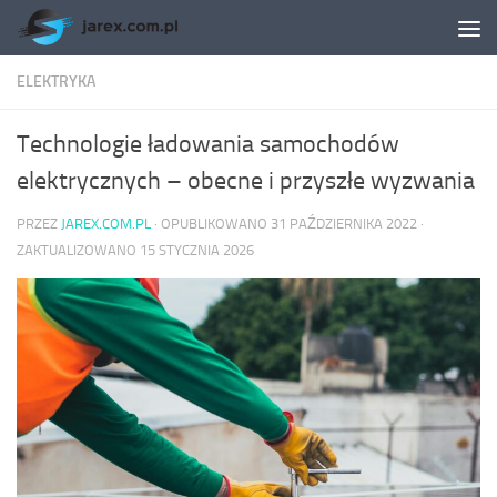
Skip to content
ELEKTRYKA
Technologie ładowania samochodów
elektrycznych – obecne i przyszłe wyzwania
PRZEZ
JAREX.COM.PL
· OPUBLIKOWANO
31 PAŹDZIERNIKA 2022
·
ZAKTUALIZOWANO
15 STYCZNIA 2026