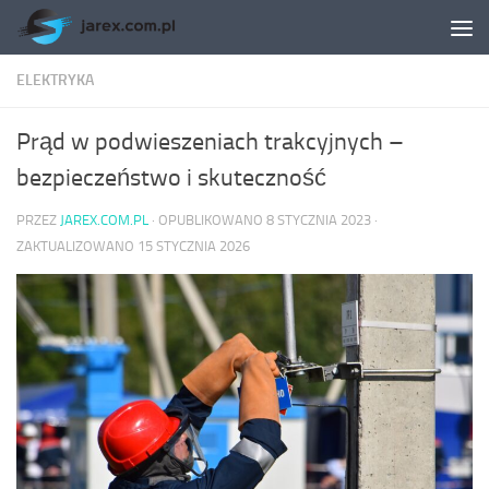
Skip to content
ELEKTRYKA
Prąd w podwieszeniach trakcyjnych –
bezpieczeństwo i skuteczność
PRZEZ
JAREX.COM.PL
· OPUBLIKOWANO
8 STYCZNIA 2023
·
ZAKTUALIZOWANO
15 STYCZNIA 2026