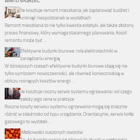
WARTO SPOJRZEĆ
Ile kosztuje remont mieszkania: jak zaplanować budżet i
uniknąć niespodzianek w wydatkach
Remont mieszkania to nie tylko kwestia estetyki, ale także złożony
proces finansowy, który wymaga starannego planowania. Koszt
remontu może być …
Efektywne budynki biurowe: rola elektrotechniki w
zarządzaniu energią
W dzisiejszych czasach efektywne budynki biurowe stają się nie
tylko symbolem nowoczesności, ale również koniecznością w
obliczu rosnących kosztów energii …
Ile kosztuje roczny serwis systemu ogrzewania i od czego
zależy jego cena w praktyce
Roczne koszty serwisu systemu ogrzewania mogą się znacznie
różnić w zależności od typu urządzenia. Orientacyjnie, serwis kotła
gazowego to wydatek …
Właściwości suszonych owoców
To, że świeże owoce są zdrowe to akurat w większości