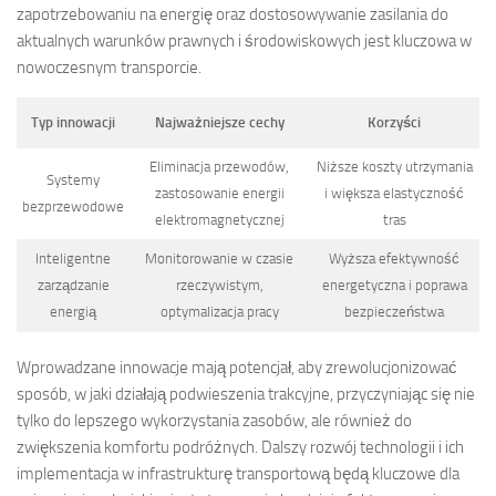
zapotrzebowaniu na energię oraz dostosowywanie zasilania do
aktualnych warunków prawnych i środowiskowych jest kluczowa w
nowoczesnym transporcie.
Typ innowacji
Najważniejsze cechy
Korzyści
Eliminacja przewodów,
Niższe koszty utrzymania
Systemy
zastosowanie energii
i większa elastyczność
bezprzewodowe
elektromagnetycznej
tras
Inteligentne
Monitorowanie w czasie
Wyższa efektywność
zarządzanie
rzeczywistym,
energetyczna i poprawa
energią
optymalizacja pracy
bezpieczeństwa
Wprowadzane innowacje mają potencjał, aby zrewolucjonizować
sposób, w jaki działają podwieszenia trakcyjne, przyczyniając się nie
tylko do lepszego wykorzystania zasobów, ale również do
zwiększenia komfortu podróżnych. Dalszy rozwój technologii i ich
implementacja w infrastrukturę transportową będą kluczowe dla