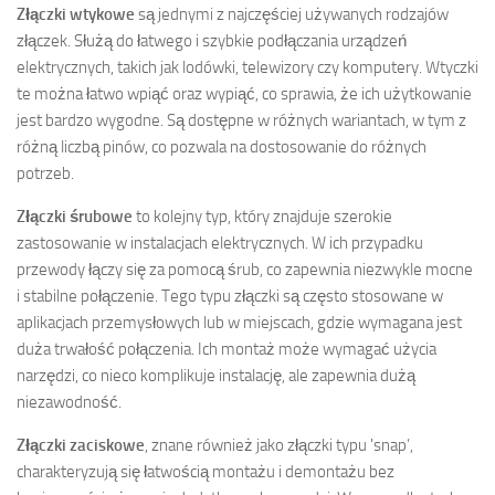
Złączki wtykowe
są jednymi z najczęściej używanych rodzajów
złączek. Służą do łatwego i szybkie podłączania urządzeń
elektrycznych, takich jak lodówki, telewizory czy komputery. Wtyczki
te można łatwo wpiąć oraz wypiąć, co sprawia, że ich użytkowanie
jest bardzo wygodne. Są dostępne w różnych wariantach, w tym z
różną liczbą pinów, co pozwala na dostosowanie do różnych
potrzeb.
Złączki śrubowe
to kolejny typ, który znajduje szerokie
zastosowanie w instalacjach elektrycznych. W ich przypadku
przewody łączy się za pomocą śrub, co zapewnia niezwykle mocne
i stabilne połączenie. Tego typu złączki są często stosowane w
aplikacjach przemysłowych lub w miejscach, gdzie wymagana jest
duża trwałość połączenia. Ich montaż może wymagać użycia
narzędzi, co nieco komplikuje instalację, ale zapewnia dużą
niezawodność.
Złączki zaciskowe
, znane również jako złączki typu 'snap’,
charakteryzują się łatwością montażu i demontażu bez