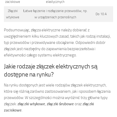
zaciskowe
elastycznych
Złączki
Łatwe łączenie i rozłączanie przewodów, np.
Do 10 A
wtykowe
w urządzeniach przenośnych
Podsumowując, złącza elektryczne należy dobierać z
uwzględnieniem kilku kluczowych zasad, takich jak rodzaj instalacji,
typ przewodów i przewidywane obciążenie. Odpowiedni dobór
złączek jest niezbędny do zapewnienia bezpieczeństwa i
efektywności całego systemu elektrycznego.
Jakie rodzaje złączek elektrycznych są
dostępne na rynku?
Na rynku dostępnych jest wiele rodzajów złączek elektrycznych,
które się różnią zarówno zastosowaniem, jak i sposobem łączenia
przewodów. W szczególności można wyróżnić trzy główne typy
złączek:
złączki wtykowe
,
złączki śrubowe
oraz
złączki
zaciskowe
.