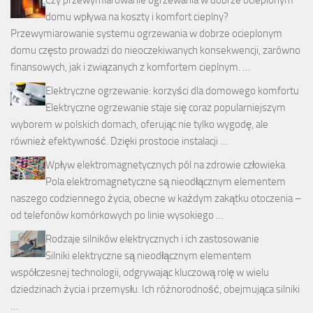
Czy przewymiarowanie ogrzewania w dobrze ocieplonym
domu wpływa na koszty i komfort cieplny?
Przewymiarowanie systemu ogrzewania w dobrze ocieplonym
domu często prowadzi do nieoczekiwanych konsekwencji, zarówno
finansowych, jak i związanych z komfortem cieplnym. …
Elektryczne ogrzewanie: korzyści dla domowego komfortu
Elektryczne ogrzewanie staje się coraz popularniejszym
wyborem w polskich domach, oferując nie tylko wygodę, ale
również efektywność. Dzięki prostocie instalacji …
Wpływ elektromagnetycznych pól na zdrowie człowieka
Pola elektromagnetyczne są nieodłącznym elementem
naszego codziennego życia, obecne w każdym zakątku otoczenia –
od telefonów komórkowych po linie wysokiego …
Rodzaje silników elektrycznych i ich zastosowanie
Silniki elektryczne są nieodłącznym elementem
współczesnej technologii, odgrywając kluczową rolę w wielu
dziedzinach życia i przemysłu. Ich różnorodność, obejmująca silniki
…