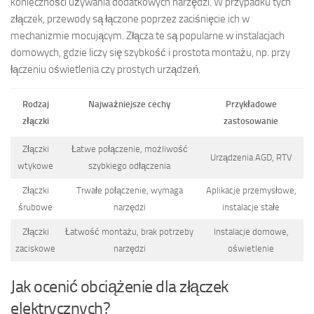
konieczności używania dodatkowych narzędzi. W przypadku tych
złączek, przewody są łączone poprzez zaciśnięcie ich w
mechanizmie mocującym. Złącza te są popularne w instalacjach
domowych, gdzie liczy się szybkość i prostota montażu, np. przy
łączeniu oświetlenia czy prostych urządzeń.
Rodzaj
Najważniejsze cechy
Przykładowe
złączki
zastosowanie
Złączki
Łatwe połączenie, możliwość
Urządzenia AGD, RTV
wtykowe
szybkiego odłączenia
Złączki
Trwałe połączenie, wymaga
Aplikacje przemysłowe,
śrubowe
narzędzi
instalacje stałe
Złączki
Łatwość montażu, brak potrzeby
Instalacje domowe,
zaciskowe
narzędzi
oświetlenie
Jak ocenić obciążenie dla złączek
elektrycznych?