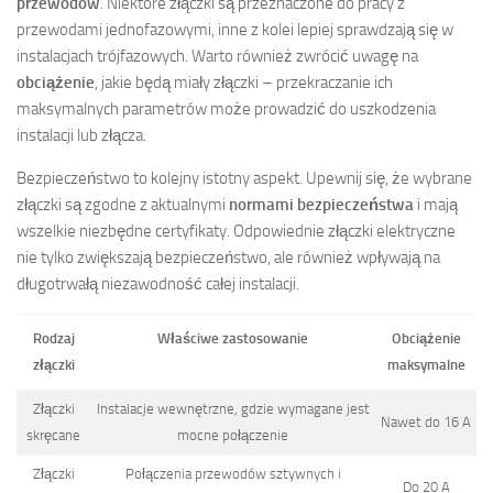
przewodów
. Niektóre złączki są przeznaczone do pracy z
przewodami jednofazowymi, inne z kolei lepiej sprawdzają się w
instalacjach trójfazowych. Warto również zwrócić uwagę na
obciążenie
, jakie będą miały złączki – przekraczanie ich
maksymalnych parametrów może prowadzić do uszkodzenia
instalacji lub złącza.
Bezpieczeństwo to kolejny istotny aspekt. Upewnij się, że wybrane
złączki są zgodne z aktualnymi
normami bezpieczeństwa
i mają
wszelkie niezbędne certyfikaty. Odpowiednie złączki elektryczne
nie tylko zwiększają bezpieczeństwo, ale również wpływają na
długotrwałą niezawodność całej instalacji.
Rodzaj
Właściwe zastosowanie
Obciążenie
złączki
maksymalne
Złączki
Instalacje wewnętrzne, gdzie wymagane jest
Nawet do 16 A
skręcane
mocne połączenie
Złączki
Połączenia przewodów sztywnych i
Do 20 A