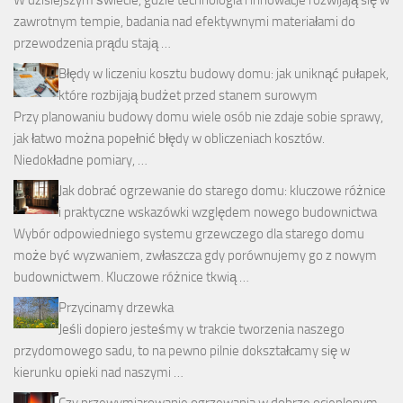
W dzisiejszym świecie, gdzie technologia i innowacje rozwijają się w
zawrotnym tempie, badania nad efektywnymi materiałami do
przewodzenia prądu stają …
Błędy w liczeniu kosztu budowy domu: jak uniknąć pułapek,
które rozbijają budżet przed stanem surowym
Przy planowaniu budowy domu wiele osób nie zdaje sobie sprawy,
jak łatwo można popełnić błędy w obliczeniach kosztów.
Niedokładne pomiary, …
Jak dobrać ogrzewanie do starego domu: kluczowe różnice
i praktyczne wskazówki względem nowego budownictwa
Wybór odpowiedniego systemu grzewczego dla starego domu
może być wyzwaniem, zwłaszcza gdy porównujemy go z nowym
budownictwem. Kluczowe różnice tkwią …
Przycinamy drzewka
Jeśli dopiero jesteśmy w trakcie tworzenia naszego
przydomowego sadu, to na pewno pilnie dokształcamy się w
kierunku opieki nad naszymi …