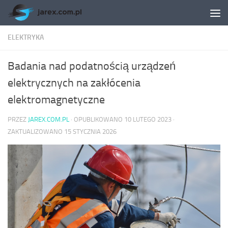
Skip to content
ELEKTRYKA
Badania nad podatnością urządzeń
elektrycznych na zakłócenia
elektromagnetyczne
PRZEZ
JAREX.COM.PL
· OPUBLIKOWANO
10 LUTEGO 2023
·
ZAKTUALIZOWANO
15 STYCZNIA 2026