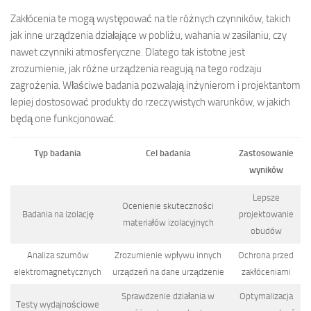
Zakłócenia te mogą występować na tle różnych czynników, takich
jak inne urządzenia działające w pobliżu, wahania w zasilaniu, czy
nawet czynniki atmosferyczne. Dlatego tak istotne jest
zrozumienie, jak różne urządzenia reagują na tego rodzaju
zagrożenia. Właściwe badania pozwalają inżynierom i projektantom
lepiej dostosować produkty do rzeczywistych warunków, w jakich
będą one funkcjonować.
Typ badania
Cel badania
Zastosowanie
wyników
Lepsze
Ocenienie skuteczności
Badania na izolację
projektowanie
materiałów izolacyjnych
obudów
Analiza szumów
Zrozumienie wpływu innych
Ochrona przed
elektromagnetycznych
urządzeń na dane urządzenie
zakłóceniami
Sprawdzenie działania w
Optymalizacja
Testy wydajnościowe