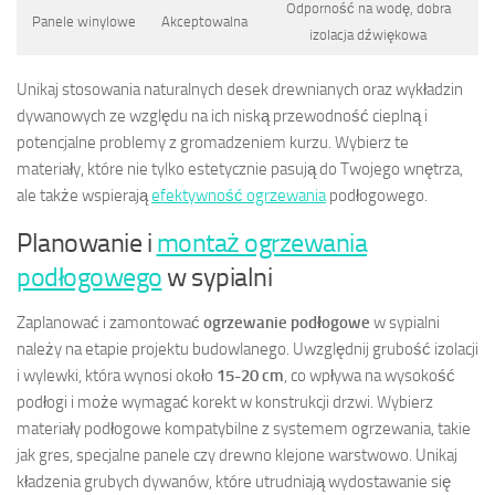
Odporność na wodę, dobra
Panele winylowe
Akceptowalna
izolacja dźwiękowa
Unikaj stosowania naturalnych desek drewnianych oraz wykładzin
dywanowych ze względu na ich niską przewodność cieplną i
potencjalne problemy z gromadzeniem kurzu. Wybierz te
materiały, które nie tylko estetycznie pasują do Twojego wnętrza,
ale także wspierają
efektywność ogrzewania
podłogowego.
Planowanie i
montaż ogrzewania
podłogowego
w sypialni
Zaplanować i zamontować
ogrzewanie podłogowe
w sypialni
należy na etapie projektu budowlanego. Uwzględnij grubość izolacji
i wylewki, która wynosi około
15-20 cm
, co wpływa na wysokość
podłogi i może wymagać korekt w konstrukcji drzwi. Wybierz
materiały podłogowe kompatybilne z systemem ogrzewania, takie
jak gres, specjalne panele czy drewno klejone warstwowo. Unikaj
kładzenia grubych dywanów, które utrudniają wydostawanie się