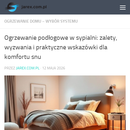
Skip to content
OGRZEWANIE DOMU – WYBÓR SYSTEMU
Ogrzewanie podłogowe w sypialni: zalety,
wyzwania i praktyczne wskazówki dla
komfortu snu
PRZEZ
JAREX.COM.PL
·
12 MAJA 2026