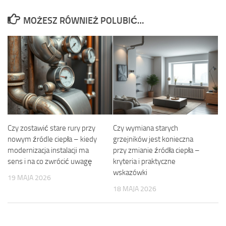
MOŻESZ RÓWNIEŻ POLUBIĆ…
Czy zostawić stare rury przy
Czy wymiana starych
nowym źródle ciepła – kiedy
grzejników jest konieczna
modernizacja instalacji ma
przy zmianie źródła ciepła –
sens i na co zwrócić uwagę
kryteria i praktyczne
wskazówki
19 MAJA 2026
18 MAJA 2026