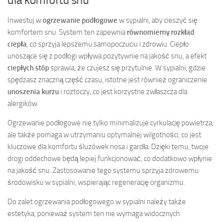
Inwestuj w
ogrzewanie podłogowe
w sypialni, aby cieszyć się
komfortem snu. System ten zapewnia
równomierny rozkład
ciepła
, co sprzyja lepszemu samopoczuciu i zdrowiu. Ciepło
unoszące się z podłogi wpływa pozytywnie na jakość snu, a efekt
ciepłych stóp
sprawia, że czujesz się przytulnie. W sypialni, gdzie
spędzasz znaczną część czasu, istotne jest również ograniczenie
unoszenia kurzu
i roztoczy, co jest korzystne zwłaszcza dla
alergików.
Ogrzewanie podłogowe nie tylko minimalizuje cyrkulację powietrza,
ale także pomaga w utrzymaniu optymalnej wilgotności, co jest
kluczowe dla komfortu śluzówek nosa i gardła. Dzięki temu, twoje
drogi oddechowe będą lepiej funkcjonować, co dodatkowo wpłynie
na jakość snu. Zastosowanie tego systemu sprzyja zdrowemu
środowisku w sypialni, wspierając regenerację organizmu.
Do zalet ogrzewania podłogowego w sypialni należy także
estetyka, ponieważ system ten nie wymaga widocznych