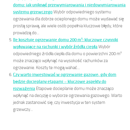
domu: jak uniknąć przewymiarowania i niedowymiarowania
systemu grzewczego
Wybór odpowiedniego systemu
ogrzewania dla dobrze ocieplonego domu może wydawać się
prostą sprawą, ale wiele osób popełnia kluczowe błędy, które
prowadzą do...
Ile kosztuje ogrzewanie domu 200 m²: kluczowe czynniki
wpływające na rachunki i wybór źródła ciepła
Wybór
odpowiedniego źródła ciepła dla domu o powierzchni 200 m²
może znacząco wpłynąć na wysokość rachunków za
ogrzewanie. Koszty te mogą wahać...
Czy warto inwestować w ogrzewanie gazowe, gdy dom
będzie docieplany etapami – kluczowe aspekty do
rozważenia
Etapowe docieplanie domu może znacząco
wpłynąć na decyzję o wyborze ogrzewania gazowego. Warto
jednak zastanowić się, czy inwestycja w ten system
grzewczy...