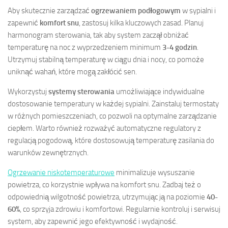
Aby skutecznie zarządzać
ogrzewaniem podłogowym
w sypialni i
zapewnić
komfort snu
, zastosuj kilka kluczowych zasad. Planuj
harmonogram sterowania, tak aby system zaczął obniżać
temperaturę na noc z wyprzedzeniem minimum
3-4 godzin
.
Utrzymuj stabilną temperaturę w ciągu dnia i nocy, co pomoże
uniknąć wahań, które mogą zakłócić sen.
Wykorzystuj
systemy sterowania
umożliwiające indywidualne
dostosowanie temperatury w każdej sypialni. Zainstaluj termostaty
w różnych pomieszczeniach, co pozwoli na optymalne zarządzanie
ciepłem. Warto również rozważyć automatyczne regulatory z
regulacją pogodową, które dostosowują temperaturę zasilania do
warunków zewnętrznych.
Ogrzewanie niskotemperaturowe
minimalizuje wysuszanie
powietrza, co korzystnie wpływa na komfort snu. Zadbaj też o
odpowiednią wilgotność powietrza, utrzymując ją na poziomie
40-
60%
, co sprzyja zdrowiu i komfortowi. Regularnie kontroluj i serwisuj
system, aby zapewnić jego efektywność i wydajność.