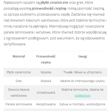
Najlepszymi opcjami są
płytki ceramiczne
oraz gres, które
posiadają wysoką
przewodność cieplną
i niską oporność cieplną,
co sprzyja szybkiemu przekazywaniu ciepła. Zastanów się również
nad drewnem klejonym warstwowo, które jest stabilne termicznie i
mniej narażone na pęknięcia. Alternatywą mogą być nowoczesne
panele laminowane i winylowe, które również dobrze współpracują
z ogrzewaniem podłogowym, pod warunkiem, że są odpowiednio
certyfikowane.
Materiał
Przewodność
Uwagi
cieplna
Płytki ceramiczne
Wysoka
Trwałe i łatwe w utrzymaniu
Gres
Wysoka
Idealne do intensywnego użytku
Drewno klejone
Stabilne termicznie, idealne do
Umiarkowana
warstwowo
podłogówki
Panele laminowane
Akceptowalna
Łatwe w montażu, wodoodporne