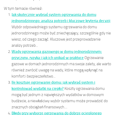
W tym temacie również:
Jak skutecznie wybrać system ogrzewania do domu
jednorodzinnego: analiza potrzeb i kluczowe kryteria decyzji
Wybór odpowiedniego systemu ogrzewania do domu
jednorodzinnego może być zniechęcający, szczególnie gdy nie
wiesz, od czego zacząć. Kluczowe jest przeprowadzenie
analizy potrzeb...
Wady ogrzewania gazowego w domu jednorodzinnym:
przyczyny, ryzyka i jak ich unikać w praktyce
Ogrzewanie
gazowe w domach jednorodzinnych ma swoje zalety, ale warto
również zwrócić uwagę na wady, które mogą wpłynąć na
komfort i bezpieczeństwo...
Ile kosztuje ogrzewanie domu: jak wybrać system i
kontrolować wydatki na ciepło?
Koszty ogrzewania domu
mogą być jednym z największych wydatków w domowym
budżecie, a niewłaściwy wybór systemu może prowadzić do
znacznych obciążeń finansowych....
Błędy przy wyborze ogrzewania do dobrze ocieplonego