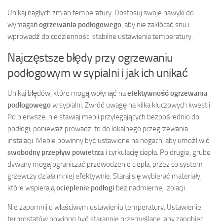
Unikaj nagłych zmian temperatury. Dostosuj swoje nawyki do
wymagań
ogrzewania podłogowego
, aby nie zakłócać snu i
wprowadź do codzienności stabilne ustawienia temperatury.
Najczęstsze błędy przy ogrzewaniu
podłogowym w sypialni i jak ich unikać
Unikaj błędów, które mogą wpłynąć na
efektywność ogrzewania
podłogowego
w sypialni. Zwróć uwagę na kilka kluczowych kwestii.
Po pierwsze, nie stawiaj mebli przylegających bezpośrednio do
podłogi, ponieważ prowadzi to do lokalnego przegrzewania
instalacji. Meble powinny być ustawione na nogach, aby umożliwić
swobodny przepływ powietrza
i cyrkulację ciepła. Po drugie, grube
dywany mogą ograniczać przewodzenie ciepła, przez co system
grzewczy działa mniej efektywnie. Staraj się wybierać materiały,
które wspierają
ocieplenie podłogi
bez nadmiernej izolacji.
Nie zapomnij o właściwym ustawieniu temperatury. Ustawienie
termostatów powinno być starannie przemyślane, aby zapobiec