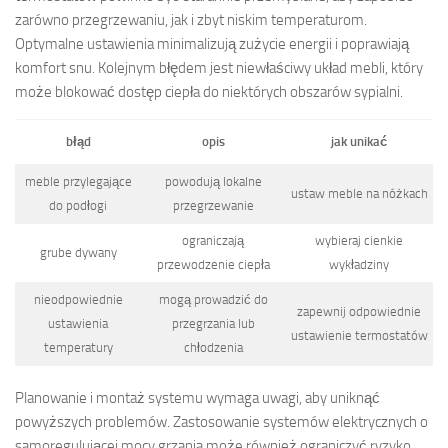
zarówno przegrzewaniu, jak i zbyt niskim temperaturom.
Optymalne ustawienia minimalizują zużycie energii i poprawiają
komfort snu. Kolejnym błędem jest niewłaściwy układ mebli, który
może blokować dostęp ciepła do niektórych obszarów sypialni.
błąd
opis
jak unikać
meble przylegające
powodują lokalne
ustaw meble na nóżkach
do podłogi
przegrzewanie
ograniczają
wybieraj cienkie
grube dywany
przewodzenie ciepła
wykładziny
nieodpowiednie
mogą prowadzić do
zapewnij odpowiednie
ustawienia
przegrzania lub
ustawienie termostatów
temperatury
chłodzenia
Planowanie i montaż systemu wymaga uwagi, aby uniknąć
powyższych problemów. Zastosowanie systemów elektrycznych o
samoregulującej mocy grzania może również ograniczyć ryzyko