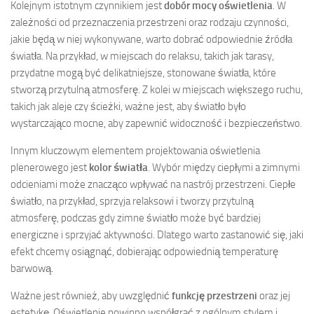
Kolejnym istotnym czynnikiem jest
dobór mocy oświetlenia
. W
zależności od przeznaczenia przestrzeni oraz rodzaju czynności,
jakie będą w niej wykonywane, warto dobrać odpowiednie źródła
światła. Na przykład, w miejscach do relaksu, takich jak tarasy,
przydatne mogą być delikatniejsze, stonowane światła, które
stworzą przytulną atmosferę. Z kolei w miejscach większego ruchu,
takich jak aleje czy ścieżki, ważne jest, aby światło było
wystarczająco mocne, aby zapewnić widoczność i bezpieczeństwo.
Innym kluczowym elementem projektowania oświetlenia
plenerowego jest
kolor światła
. Wybór między ciepłymi a zimnymi
odcieniami może znacząco wpływać na nastrój przestrzeni. Ciepłe
światło, na przykład, sprzyja relaksowi i tworzy przytulną
atmosferę, podczas gdy zimne światło może być bardziej
energiczne i sprzyjać aktywności. Dlatego warto zastanowić się, jaki
efekt chcemy osiągnąć, dobierając odpowiednią temperaturę
barwową.
Ważne jest również, aby uwzględnić
funkcję przestrzeni
oraz jej
estetykę. Oświetlenie powinno współgrać z ogólnym stylem i