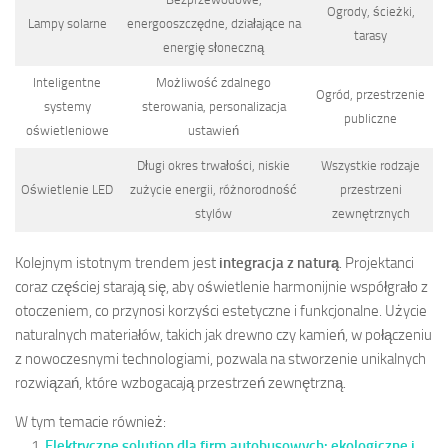
Ogrody, ścieżki,
Lampy solarne
energooszczędne, działające na
tarasy
energię słoneczną
Inteligentne
Możliwość zdalnego
Ogród, przestrzenie
systemy
sterowania, personalizacja
publiczne
oświetleniowe
ustawień
Długi okres trwałości, niskie
Wszystkie rodzaje
Oświetlenie LED
zużycie energii, różnorodność
przestrzeni
stylów
zewnętrznych
Kolejnym istotnym trendem jest
integracja z naturą
. Projektanci
coraz częściej starają się, aby oświetlenie harmonijnie współgrało z
otoczeniem, co przynosi korzyści estetyczne i funkcjonalne. Użycie
naturalnych materiałów, takich jak drewno czy kamień, w połączeniu
z nowoczesnymi technologiami, pozwala na stworzenie unikalnych
rozwiązań, które wzbogacają przestrzeń zewnętrzną.
W tym temacie również:
Elektryczne solution dla firm autobusowych: ekologiczne i