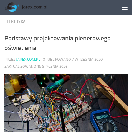
Skip to content
ELEKTRYKA
Podstawy projektowania plenerowego
oświetlenia
PRZEZ
JAREX.COM.PL
· OPUBLIKOWANO
7 WRZEŚNIA 2020
·
ZAKTUALIZOWANO
15 STYCZNIA 2026