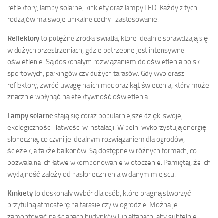
reflektory, lampy solarne, kinkiety oraz lampy LED. Każdy z tych
rodzajów ma swoje unikalne cechy i zastosowanie.
Reflektory
to potężne źródła światła, które idealnie sprawdzają się
w dużych przestrzeniach, gdzie potrzebne jest intensywne
oświetlenie. Są doskonałym rozwiązaniem do oświetlenia boisk
sportowych, parkingów czy dużych tarasów. Gdy wybierasz
reflektory, zwróć uwagę na ich moc oraz kąt świecenia, który może
znacznie wpłynąć na efektywność oświetlenia.
Lampy solarne
stają się coraz popularniejsze dzięki swojej
ekologiczności i łatwości w instalacji. W pełni wykorzystują energię
słoneczną, co czyni je idealnym rozwiązaniem dla ogrodów,
ścieżek, a także balkonów. Są dostępne w różnych formach, co
pozwala na ich łatwe wkomponowanie w otoczenie. Pamiętaj, że ich
wydajność zależy od nasłonecznienia w danym miejscu.
Kinkiety
to doskonały wybór dla osób, które pragną stworzyć
przytulną atmosferę na tarasie czy w ogrodzie. Można je
zamontować na ścianach budynków lub altanach, aby subtelnie